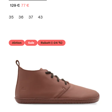
129 €
77 €
35
36
37
43
Aktion
Sale
Rabatt (–24 %)