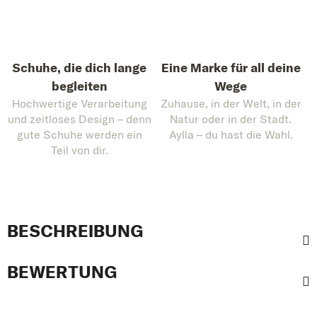
Schuhe, die dich lange
Eine Marke für all deine
begleiten
Wege
Hochwertige Verarbeitung
Zuhause, in der Welt, in der
und zeitloses Design – denn
Natur oder in der Stadt.
gute Schuhe werden ein
Aylla – du hast die Wahl.
Teil von dir.
BESCHREIBUNG
BEWERTUNG