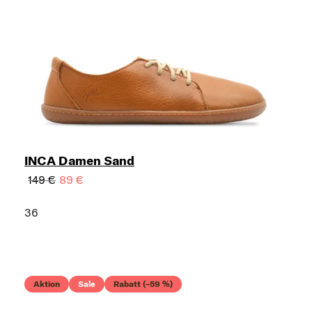
INCA Damen Sand
149 €
89 €
36
Aktion
Sale
Rabatt (–59 %)