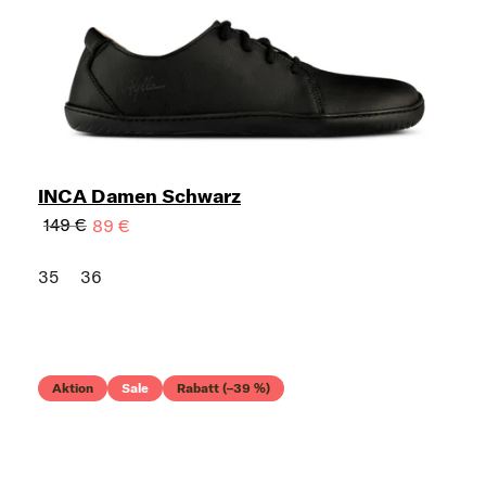
INCA Damen Schwarz
149 €
89 €
35
36
Aktion
Sale
Rabatt (–39 %)