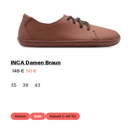
INCA Damen Braun
149 €
90 €
35
36
43
Aktion
Sale
Rabatt (–40 %)