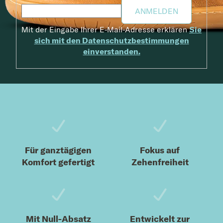
ANMELDEN
Mit der Eingabe Ihrer E-Mail-Adresse erklären
Sie
sich mit den Datenschutzbestimmungen
einverstanden.
Fußzeile
Für ganztägigen
Fokus auf
Komfort gefertigt
Zehenfreiheit
Mit Null-Absatz
Entwickelt zur