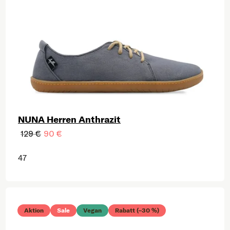
NUNA Herren Anthrazit
129 €
90 €
47
Aktion
Sale
Vegan
Rabatt (–30 %)