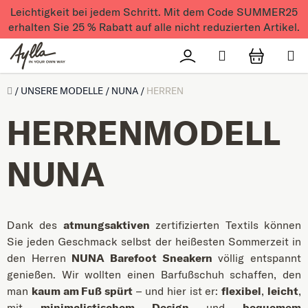
Zum Inhalt springen
Leichtigkeit bei jedem Schritt. Mit dem Code SUMMER25
erhalten Sie 25 % Rabatt auf alle nicht reduzierten Artikel.
Suchen
Přihlášení
WAREN
Úvod
/
UNSERE MODELLE
/
NUNA
/
HERREN
HERRENMODELL
NUNA
Dank des
atmungsaktiven
zertifizierten Textils können
Sie jeden Geschmack selbst der heißesten Sommerzeit in
den Herren
NUNA Barefoot Sneakern
völlig entspannt
genießen. Wir wollten einen Barfußschuh schaffen, den
man
kaum am Fuß spürt
– und hier ist er:
flexibel
,
leicht
,
mit
minimalistischem Design
und
bequemem