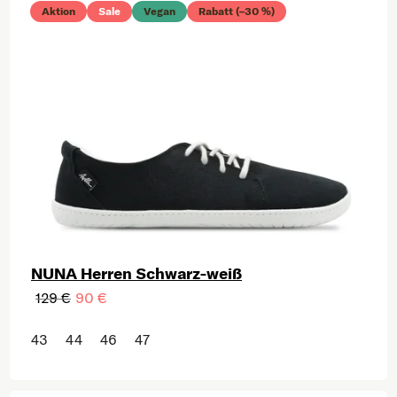
Aktion
Sale
Vegan
Rabatt (–30 %)
NUNA Herren Schwarz-weiß
129 €
90 €
43
44
46
47