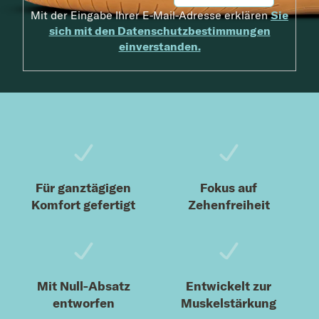
Mit der Eingabe Ihrer E-Mail-Adresse erklären
Sie
sich mit den Datenschutzbestimmungen
einverstanden.
Fußzeile
Für ganztägigen
Fokus auf
Komfort gefertigt
Zehenfreiheit
Mit Null-Absatz
Entwickelt zur
entworfen
Muskelstärkung