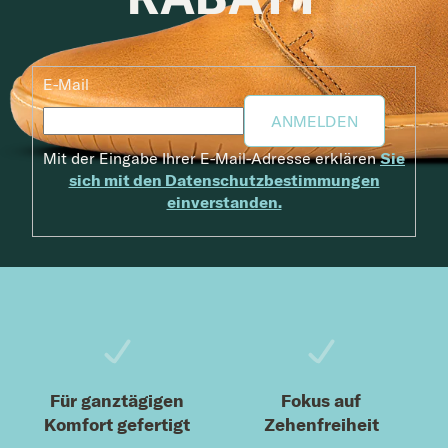
E-Mail
ANMELDEN
Mit der Eingabe Ihrer E-Mail-Adresse erklären
Sie
sich mit den Datenschutzbestimmungen
einverstanden.
Fußzeile
Für ganztägigen
Fokus auf
Komfort gefertigt
Zehenfreiheit