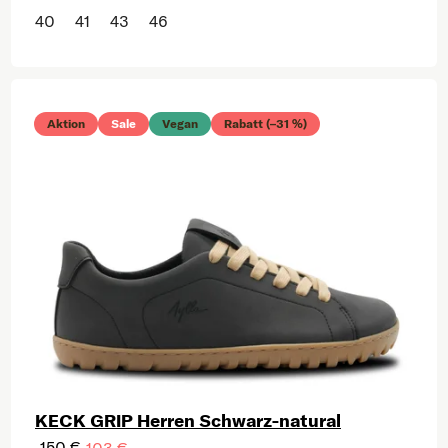
40
41
43
46
Aktion
Sale
Vegan
Rabatt (–31 %)
KECK GRIP Herren Schwarz-natural
150 €
103 €