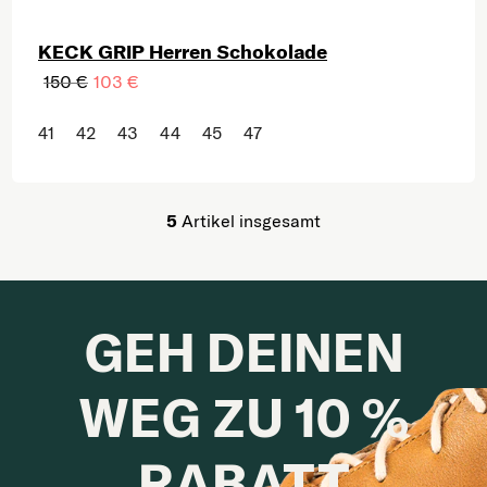
KECK GRIP Herren Schokolade
150 €
103 €
41
42
43
44
45
47
5
Artikel insgesamt
Steuerelemente der Lis
GEH DEINEN
WEG ZU 10 %
RABATT