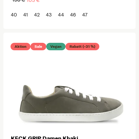
40
41
42
43
44
46
47
Aktion
Sale
Vegan
Rabatt (–31 %)
KECK GRIP Damen Khaki