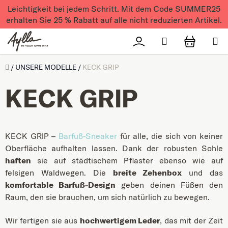
Zum Inhalt springen
Leichtigkeit bei jedem Schritt. Mit dem Code SUMMER25
erhalten Sie 25 % Rabatt auf alle nicht reduzierten Artikel.
Suchen
Přihlášení
WAREN
Úvod
/
UNSERE MODELLE
/
KECK GRIP
KECK GRIP
KECK GRIP –
Barfuß-Sneaker
für alle, die sich von keiner
Oberfläche aufhalten lassen. Dank der robusten Sohle
haften
sie auf städtischem Pflaster ebenso wie auf
felsigen Waldwegen. Die
breite Zehenbox
und das
komfortable Barfuß-Design
geben deinen Füßen den
Raum, den sie brauchen, um sich natürlich zu bewegen.
Wir fertigen sie aus
hochwertigem Leder
, das mit der Zeit