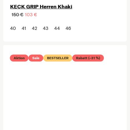
KECK GRIP Herren Khaki
150 €
103 €
40
41
42
43
44
46
Aktion
Sale
BESTSELLER
Rabatt (–31 %)