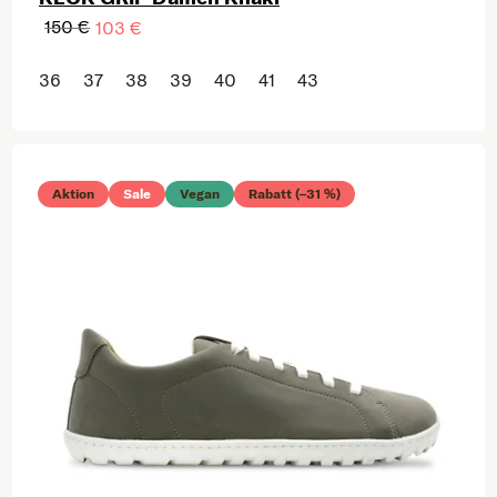
150 €
103 €
36
37
38
39
40
41
43
Aktion
Sale
Vegan
Rabatt (–31 %)