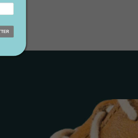
te
TTER