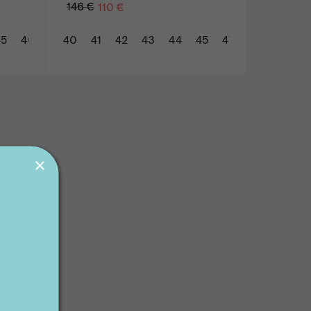
146 €
110 €
45
46
47
40
41
42
43
44
45
47