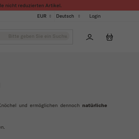
 nicht reduzierten Artikel.
EUR
Deutsch
Login
Přihlášení
WARENKO
n
Knöchel und ermöglichen dennoch
natürliche
en.