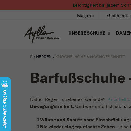
Zum Inhalt springen
Leichtigkeit bei jedem Sch
Magazin
Großhandel
UNSERE SCHUHE
DAME
Úvod
/
HERREN
/
KNÖCHELHOHE & HOCHGESCHNITT
Barfußschuhe -
Kälte, Regen, unebenes Gelände?
Knöchelho
Bewegungsfreiheit.
Und was natürlich ist, ist
Wärme und Schutz ohne Einschränkung
Nie wieder eingequetschte Zehen
– eine 