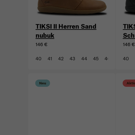
TIKSI II Herren Sand
TIKS
nubuk
Sch
146 €
146 €
40
41
42
43
44
45
46
47
40
Neu
Akti