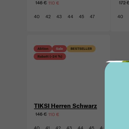
146 €
172 
110 €
40
42
43
44
45
47
40
Aktion
Sale
BESTSELLER
Rabatt (–24 %)
TIKSI Herren Schwarz
146 €
110 €
40
41
42
43
44
45
46
47