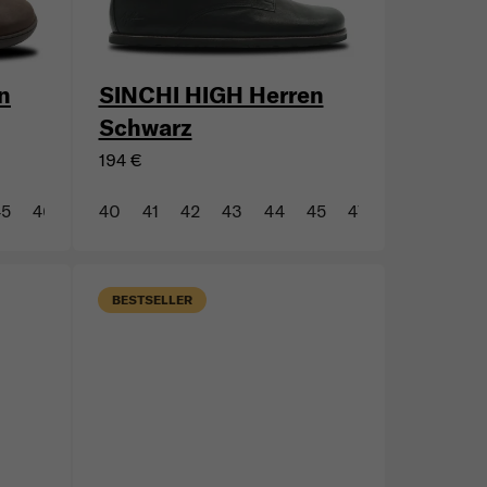
un
SINCHI HIGH Herren
Schwarz
194 €
45
46
47
40
41
42
43
44
45
47
BESTSELLER