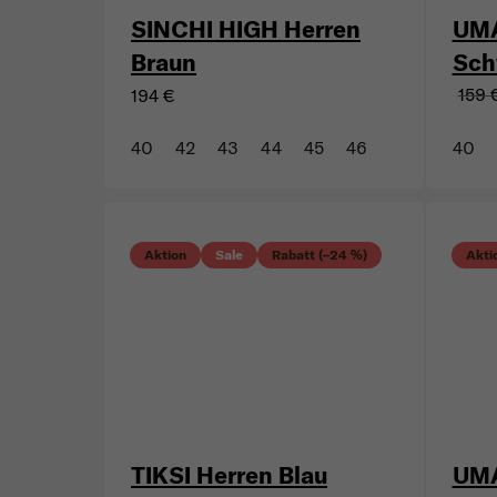
SINCHI HIGH Herren
UMA
Braun
Sch
159 
194 €
40
42
43
44
45
46
40
Aktion
Sale
Rabatt (–24 %)
Akti
TIKSI Herren Blau
UMA