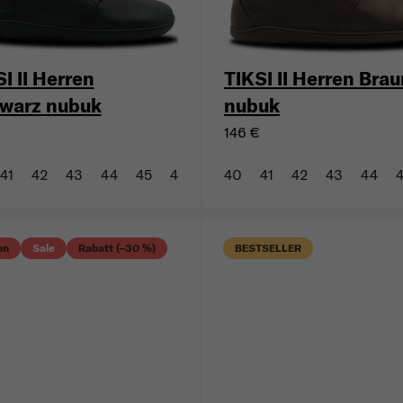
I II Herren
TIKSI II Herren Bra
warz nubuk
nubuk
146 €
41
42
43
44
45
46
47
40
41
42
43
44
on
Sale
Rabatt (–30 %)
BESTSELLER