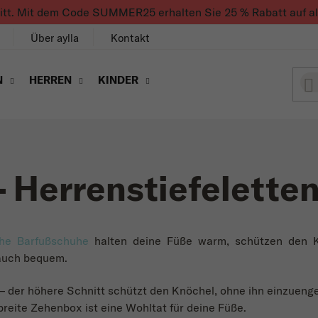
ritt. Mit dem Code SUMMER25 erhalten Sie 25 % Rabatt auf alle
Über aylla
Kontakt
N
HERREN
KINDER
 Herrenstiefelette
he Barfußschuhe
halten deine Füße warm, schützen den 
 auch bequem.
– der höhere Schnitt schützt den Knöchel, ohne ihn einzueng
breite Zehenbox ist eine Wohltat für deine Füße.