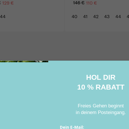
€
146 €
129 €
110 €
44
40
41
42
43
44
HOL DIR
10 % RABATT
Freies Gehen beginnt
in deinem Posteingang
.
Dein E-Mail: