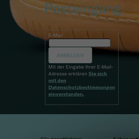
Posteingang.
E-Mail
ANMELDEN
Mit der Eingabe Ihrer E-Mail-
Adresse erklären
Sie sich
mit den
Datenschutzbestimmungen
einverstanden.
Fußzeile