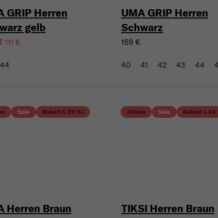
 GRIP Herren
UMA GRIP Herren
warz gelb
Schwarz
€
111 €
159 €
44
40
41
42
43
44
on
Sale
Rabatt (–25 %)
Aktion
Sale
Rabatt (–24
 Herren Braun
TIKSI Herren Braun