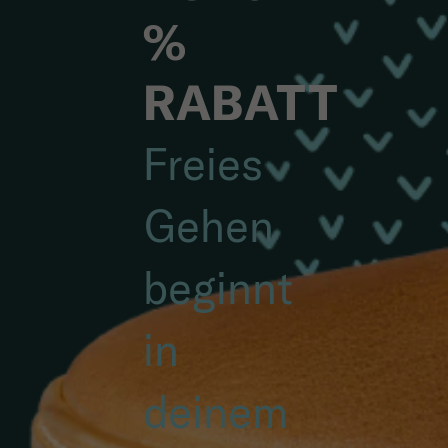
%
RABATT
Freies
Gehen
beginnt
in
deinem