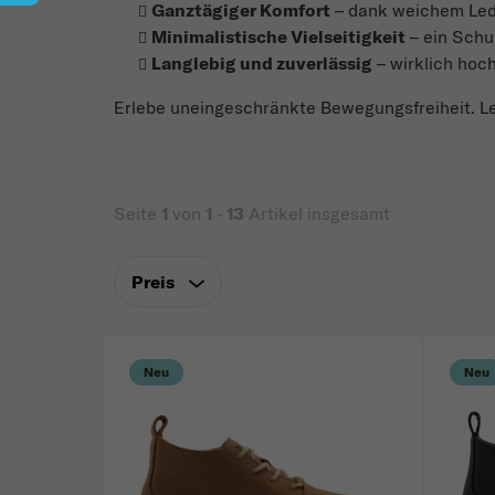
Ganztägiger Komfort
– dank weichem Lede
Minimalistische Vielseitigkeit
– ein Schu
Langlebig und zuverlässig
– wirklich hoc
Erlebe uneingeschränkte Bewegungsfreiheit. Lei
Seite
1
von
1
-
13
Artikel insgesamt
Preis
Liste der Produkte
Neu
Neu