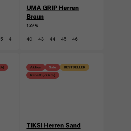
UMA GRIP Herren
Braun
159 €
45
46
47
40
43
44
45
46
 %)
Aktion
Sale
BESTSELLER
Rabatt (–24 %)
TIKSI Herren Sand