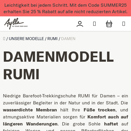
Zum Inhalt springen
Leichtigkeit bei jedem Schritt. Mit dem Code SUMMER25
erhalten Sie 25 % Rabatt auf alle nicht reduzierten Artikel.
Suchen
Přihlášení
WAREN
Úvod
/
UNSERE MODELLE
/
RUMI
/
DAMEN
DAMENMODELL
RUMI
Niedrige Barefoot-Trekkingschuhe RUMI für Damen – ein
zuverlässiger Begleiter in der Natur und in der Stadt. Die
wasserdichte Membran
hält Ihre
Füße trocken
, und
atmungsaktive Materialien sorgen für
Komfort auch auf
längeren Wanderungen
. Die grobe Sohle
haftet
auf
felsigen Wegen und nassen Pflasterflächen, der