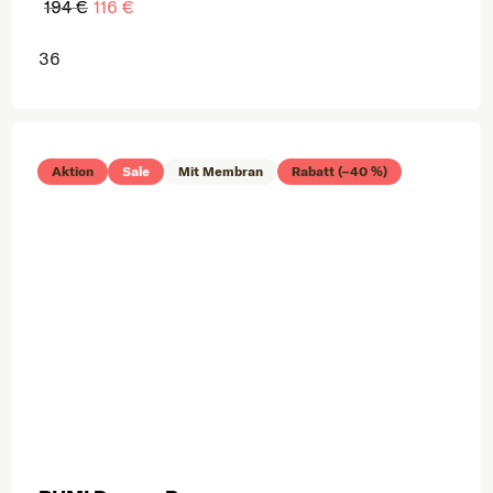
194 €
116 €
36
Aktion
Sale
Mit Membran
Rabatt (–40 %)