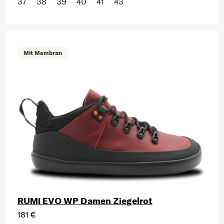
37
38
39
40
41
43
Mit Membran
RUMI EVO WP Damen Ziegelrot
181 €