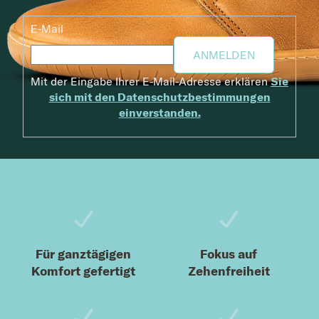
E-Mail
ANMELDEN
Mit der Eingabe Ihrer E-Mail-Adresse erklären
Sie
sich mit den Datenschutzbestimmungen
einverstanden.
Fußzeile
Für ganztägigen
Fokus auf
Komfort gefertigt
Zehenfreiheit