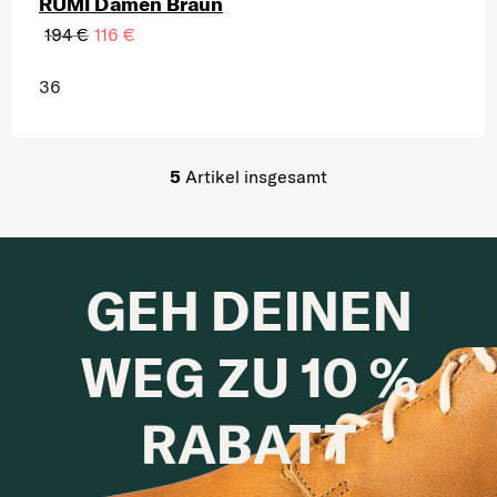
RUMI Damen Braun
194 €
116 €
36
5
Artikel insgesamt
Steuerelemente der Lis
GEH DEINEN
WEG ZU 10 %
RABATT