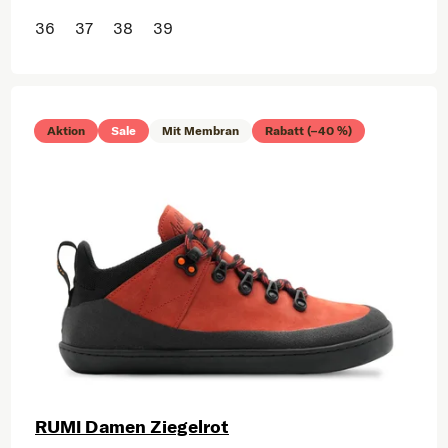
36
37
38
39
Aktion
Sale
Mit Membran
Rabatt (–40 %)
RUMI Damen Ziegelrot