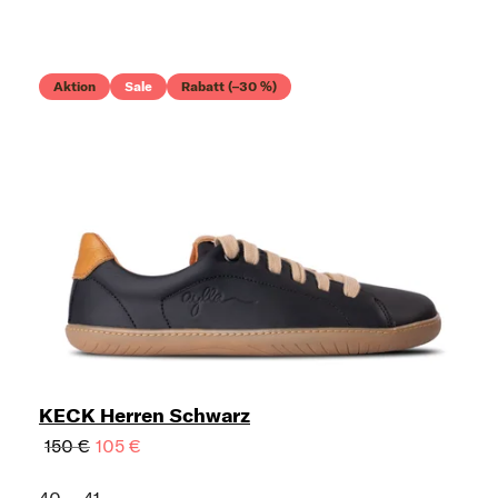
Aktion
Sale
Rabatt (–30 %)
KECK Herren Schwarz
150 €
105 €