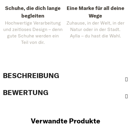
Schuhe, die dich lange
Eine Marke für all deine
begleiten
Wege
Hochwertige Verarbeitung
Zuhause, in der Welt, in der
und zeitloses Design – denn
Natur oder in der Stadt.
gute Schuhe werden ein
Aylla – du hast die Wahl.
Teil von dir.
BESCHREIBUNG
BEWERTUNG
Verwandte Produkte