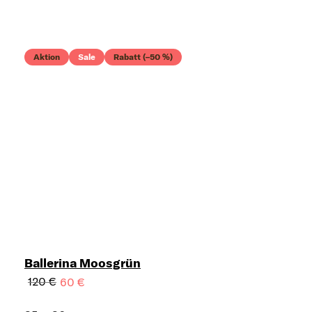
Aktion
Sale
Rabatt (–50 %)
Ballerina Moosgrün
120 €
60 €