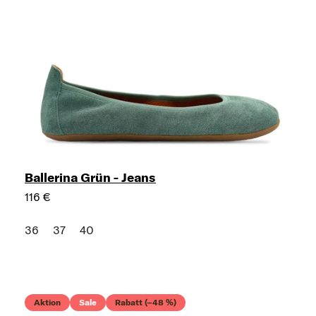
Ballerina Grün - Jeans
116 €
36
37
40
Aktion
Sale
Rabatt (–48 %)