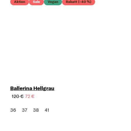
Aktion
Sale
Vegan
Rabatt (–40 %)
Ballerina Hellgrau
120 €
72 €
36
37
38
41