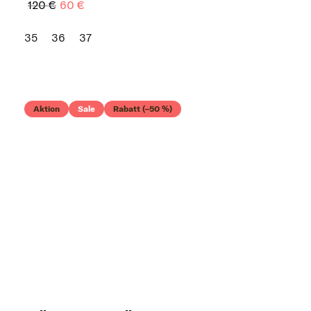
120 €
60 €
35
36
37
Aktion
Sale
Rabatt (–50 %)