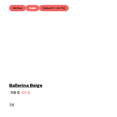
Aktion
Sale
Rabatt (–40 %)
Ballerina Beige
116 €
69 €
36