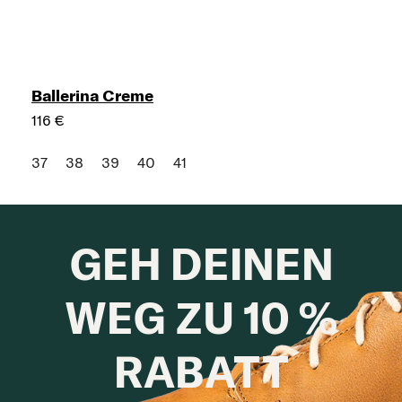
Ballerina Creme
116 €
37
38
39
40
41
GEH DEINEN
WEG ZU 10 %
RABATT