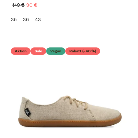
149 €
90 €
35
36
43
Aktion
Sale
Vegan
Rabatt (–40 %)