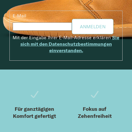
E-Mail
ANMELDEN
Mit der Eingabe Ihrer E-Mail-Adresse erklären
Sie
sich mit den Datenschutzbestimmungen
einverstanden.
Fußzeile
Für ganztägigen
Fokus auf
Komfort gefertigt
Zehenfreiheit