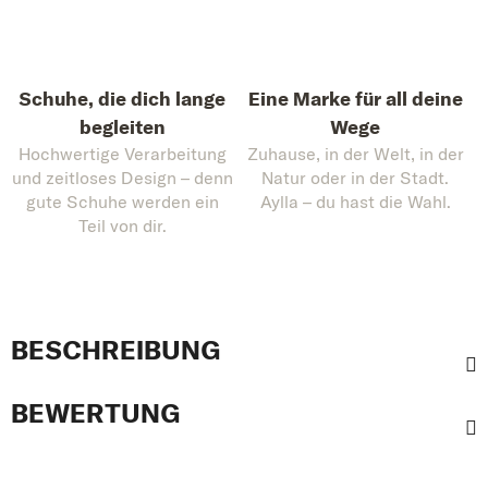
Schuhe, die dich lange
Eine Marke für all deine
begleiten
Wege
Hochwertige Verarbeitung
Zuhause, in der Welt, in der
und zeitloses Design – denn
Natur oder in der Stadt.
gute Schuhe werden ein
Aylla – du hast die Wahl.
Teil von dir.
BESCHREIBUNG
BEWERTUNG