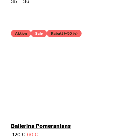
35
36
Aktion
Sale
Rabatt (–50 %)
Ballerina Pomeranians
120 €
60 €