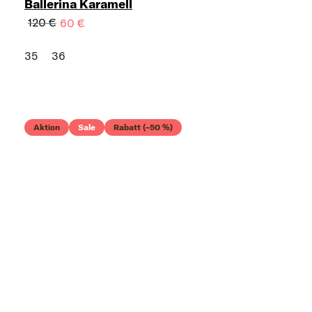
Ballerina Karamell
120 €
60 €
35
36
Aktion
Sale
Rabatt (–50 %)