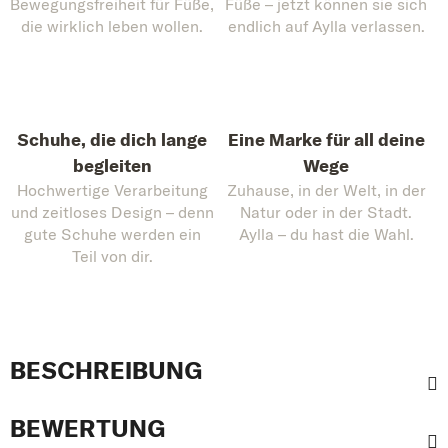
Bewegungsfreiheit für Füße,
Füße – jetzt können sie sich
die wirklich leben wollen.
endlich auf Aylla verlassen.
Schuhe, die dich lange
Eine Marke für all deine
begleiten
Wege
Hochwertige Verarbeitung
Zuhause, in der Welt, in der
und zeitloses Design – denn
Natur oder in der Stadt.
gute Schuhe werden ein
Aylla – du hast die Wahl.
Teil von dir.
BESCHREIBUNG
BEWERTUNG