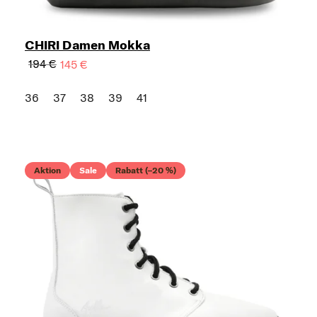
CHIRI Damen Mokka
194 €
145 €
36
37
38
39
41
Aktion
Sale
Rabatt (–20 %)