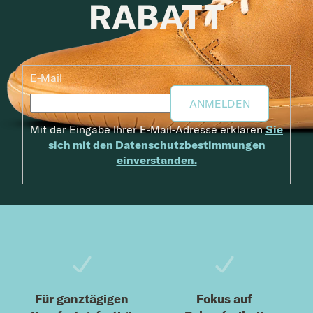
RABATT
E-Mail
ANMELDEN
Mit der Eingabe Ihrer E-Mail-Adresse erklären
Sie
sich mit den Datenschutzbestimmungen
einverstanden.
Fußzeile
Für ganztägigen
Fokus auf