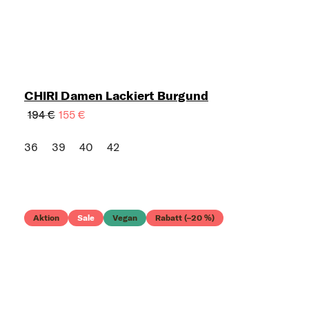
CHIRI Damen Lackiert Burgund
194 €
155 €
36
39
40
42
Aktion
Sale
Vegan
Rabatt (–20 %)