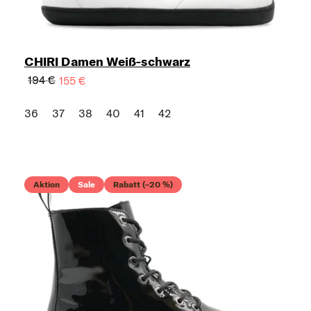
CHIRI Damen Weiß-schwarz
194 €
155 €
36
37
38
40
41
42
Aktion
Sale
Rabatt (–20 %)