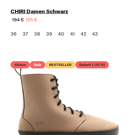
CHIRI Damen Schwarz
194 €
155 €
36
37
38
39
40
41
42
43
Aktion
Sale
BESTSELLER
Rabatt (–25 %)