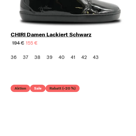
CHIRI Damen Lackiert Schwarz
194 €
155 €
36
37
38
39
40
41
42
43
Aktion
Sale
Rabatt (–20 %)