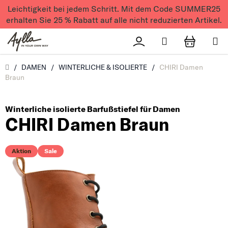
Zum Inhalt springen
Leichtigkeit bei jedem Schritt. Mit dem Code SUMMER25
erhalten Sie 25 % Rabatt auf alle nicht reduzierten Artikel.
Suchen
Přihlášení
WAREN
Úvod
/
DAMEN
/
WINTERLICHE & ISOLIERTE
/
CHIRI Damen
Braun
Winterliche isolierte Barfußstiefel für Damen
CHIRI Damen Braun
Aktion
Sale