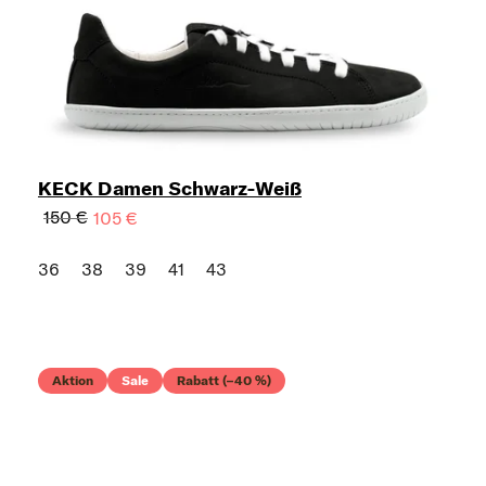
KECK Damen Schwarz-Weiß
150 €
105 €
36
38
39
41
43
Aktion
Sale
Rabatt (–40 %)