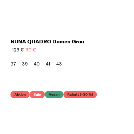
NUNA QUADRO Damen Grau
129 €
90 €
37
39
40
41
43
Aktion
Sale
Vegan
Rabatt (–30 %)