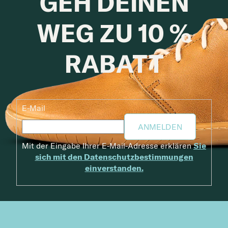
GEH DEINEN
WEG ZU 10 %
RABATT
E-Mail
ANMELDEN
Mit der Eingabe Ihrer E-Mail-Adresse erklären
Sie
sich mit den Datenschutzbestimmungen
einverstanden.
Fußzeile