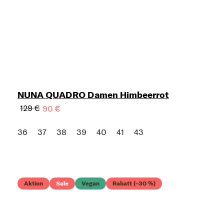
NUNA QUADRO Damen Himbeerrot
129 €
90 €
36
37
38
39
40
41
43
Aktion
Sale
Vegan
Rabatt (–30 %)