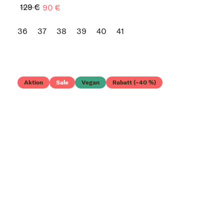
129 €
90 €
36
37
38
39
40
41
Aktion
Sale
Vegan
Rabatt (–40 %)