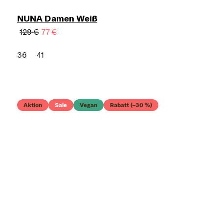
NUNA Damen Weiß
129 €
77 €
36
41
Aktion
Sale
Vegan
Rabatt (–30 %)