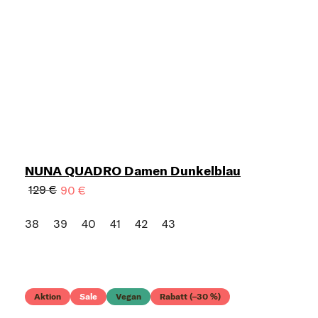
NUNA QUADRO Damen Dunkelblau
129 €
90 €
38
39
40
41
42
43
Aktion
Sale
Vegan
Rabatt (–30 %)