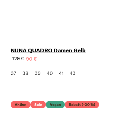
NUNA QUADRO Damen Gelb
129 €
90 €
37
38
39
40
41
43
Aktion
Sale
Vegan
Rabatt (–30 %)