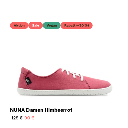
Aktion
Sale
Vegan
Rabatt (–30 %)
NUNA Damen Himbeerrot
129 €
90 €