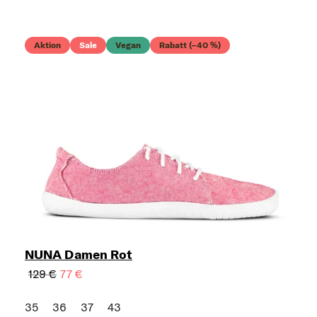
Aktion
Sale
Vegan
Rabatt (–40 %)
NUNA Damen Rot
129 €
77 €
35
36
37
43