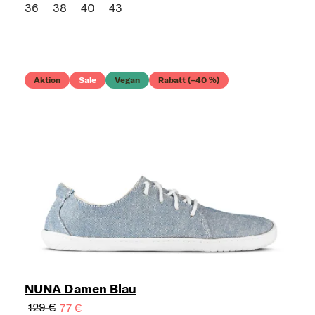
36
38
40
43
Aktion
Sale
Vegan
Rabatt (–40 %)
NUNA Damen Blau
129 €
77 €