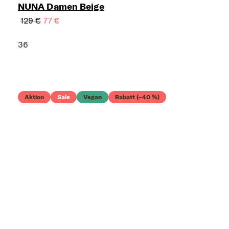
NUNA Damen Beige
129 €
77 €
36
Aktion
Sale
Vegan
Rabatt (–40 %)