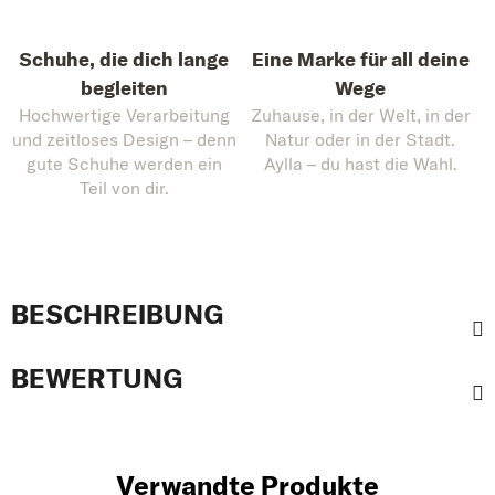
Schuhe, die dich lange
Eine Marke für all deine
begleiten
Wege
Hochwertige Verarbeitung
Zuhause, in der Welt, in der
und zeitloses Design – denn
Natur oder in der Stadt.
gute Schuhe werden ein
Aylla – du hast die Wahl.
Teil von dir.
BESCHREIBUNG
BEWERTUNG
Verwandte Produkte