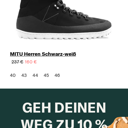
MITU Herren Schwarz-weiß
237 €
160 €
40
43
44
45
46
GEH DEINEN
WEG ZU 10 %