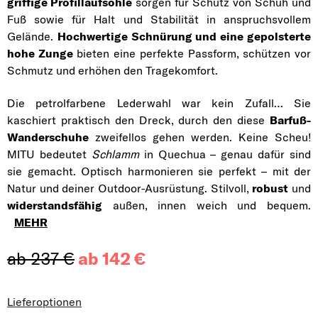
griffige Profillaufsohle
sorgen für Schutz von Schuh und
Fuß sowie für Halt und Stabilität in anspruchsvollem
Gelände.
Hochwertige Schnürung und eine gepolsterte
hohe Zunge
bieten eine perfekte Passform, schützen vor
Schmutz und erhöhen den Tragekomfort.
Die petrolfarbene Lederwahl war kein Zufall… Sie
kaschiert praktisch den Dreck, durch den diese
Barfuß-
Wanderschuhe
zweifellos gehen werden. Keine Scheu!
MITU bedeutet
Schlamm
in Quechua – genau dafür sind
sie gemacht. Optisch harmonieren sie perfekt – mit der
Natur und deiner Outdoor-Ausrüstung. Stilvoll,
robust
und
widerstandsfähig
außen, innen weich und bequem.
MEHR
ab 237 €
ab
142 €
Verkaufspreis:
Lieferoptionen