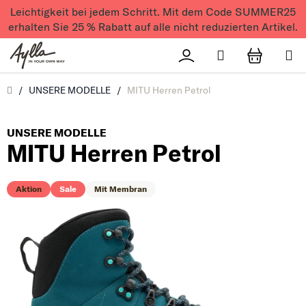
Zum Inhalt springen
Leichtigkeit bei jedem Schritt. Mit dem Code SUMMER25
erhalten Sie 25 % Rabatt auf alle nicht reduzierten Artikel.
Suchen
Přihlášení
WAREN
Úvod
/
UNSERE MODELLE
/
MITU Herren Petrol
UNSERE MODELLE
MITU Herren Petrol
Aktion
Sale
Mit Membran