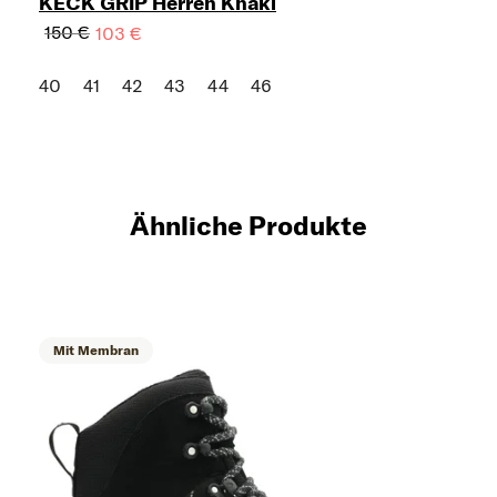
KECK GRIP Herren Khaki
150 €
103 €
40
41
42
43
44
46
Ähnliche Produkte
Mit Membran