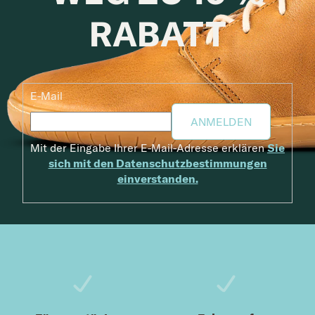
RABATT
E-Mail
ANMELDEN
Mit der Eingabe Ihrer E-Mail-Adresse erklären
Sie
sich mit den Datenschutzbestimmungen
einverstanden.
Fußzeile