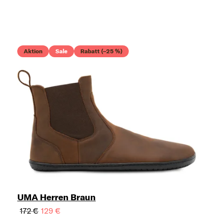
Aktion
Sale
Rabatt (–25 %)
UMA Herren Braun
172 €
129 €