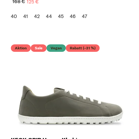
168 €
125 €
40
41
42
44
45
46
47
Aktion
Sale
Vegan
Rabatt (–31 %)