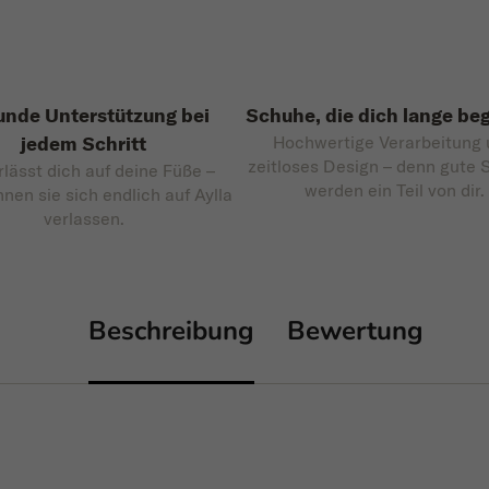
nde Unterstützung bei
Schuhe, die dich lange beg
jedem Schritt
Hochwertige Verarbeitung
zeitloses Design – denn gute
rlässt dich auf deine Füße –
werden ein Teil von dir.
nnen sie sich endlich auf Aylla
verlassen.
Beschreibung
Bewertung