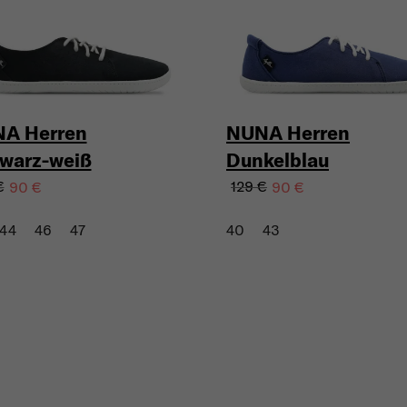
A Herren
NUNA Herren
warz-weiß
Dunkelblau
€
129 €
90 €
90 €
44
46
47
40
43