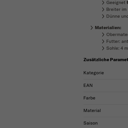
Geeignet
Breiter i
Dünne und 
Materialien
:
Obermater
Futter: an
Sohle: 4 
Zusätzliche Parame
Kategorie
EAN
Farbe
Material
Saison