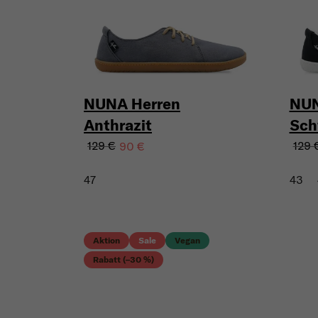
NUNA Herren
NUN
Anthrazit
Sch
129 €
129 
90 €
47
43
Aktion
Sale
Vegan
Rabatt (–30 %)