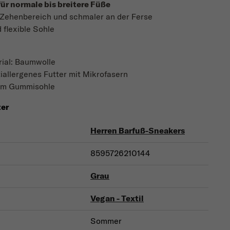
für normale bis breitere Füße
m Zehenbereich und schmaler an der Ferse
flexible Sohle
ial: Baumwolle
tiallergenes Futter mit Mikrofasern
mm Gummisohle
ter
Herren Barfuß-Sneakers
8595726210144
Grau
Vegan - Textil
Sommer