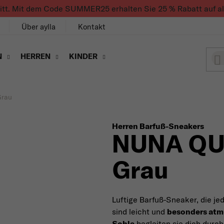
ritt. Mit dem Code SUMMER25 erhalten Sie 25 % Rabatt auf alle
Über aylla
Kontakt
N
HERREN
KINDER
rau
Herren Barfuß-Sneakers
NUNA QU
Grau
Luftige Barfuß-Sneaker, die je
sind leicht und
besonders atm
Sohle
begleiten sie dich durc