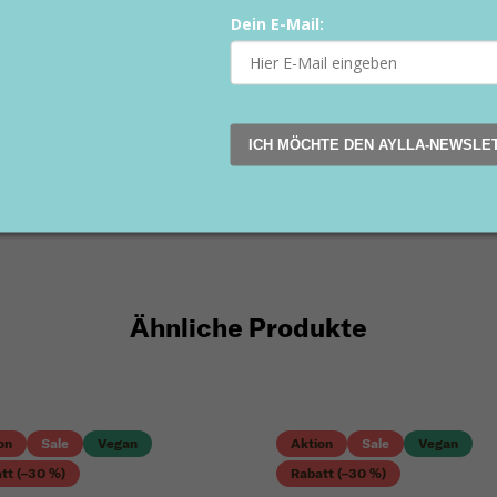
Dein E-Mail:
ICH MÖCHTE DEN AYLLA-NEWSLE
Ähnliche Produkte
on
Sale
Vegan
Aktion
Sale
Vegan
tt (–30 %)
Rabatt (–30 %)