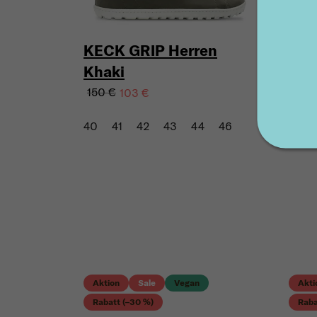
KECK GRIP Herren
Khaki
150 €
103 €
40
41
42
43
44
46
Aktion
Sale
Vegan
Akti
Rabatt (–30 %)
Raba