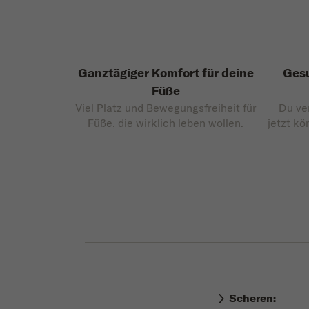
Ganztägiger Komfort für deine
Gesu
Füße
Viel Platz und Bewegungsfreiheit für
Du ve
Füße, die wirklich leben wollen.
jetzt kö
Scheren: