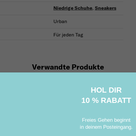
Niedrige Schuhe
,
Sneakers
Urban
Für jeden Tag
Verwandte Produkte
HOL DIR
10 % RABATT
Freies Gehen beginnt
in deinem Posteingang
.