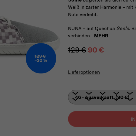
Weiß in zarter Harmonie – mit 
Note verleiht.
NUNA – auf Quechua
Seele
. B
verbinden.
MEHR
129 €
90 €
129 €
–30 %
Verkaufspreis:
Lieferoptionen
I