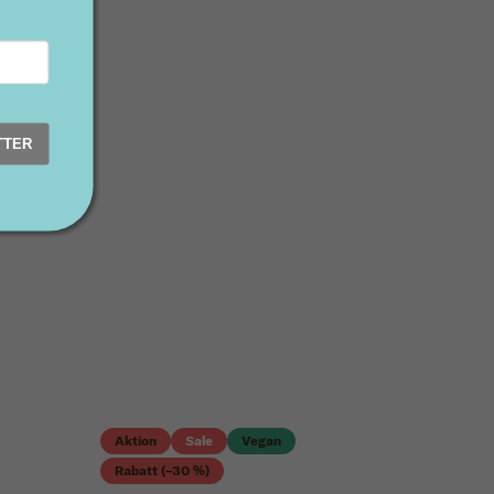
TTER
Aktion
Sale
Vegan
Rabatt (–30 %)