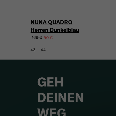
NUNA QUADRO
Herren Dunkelblau
129 €
90 €
43
44
GEH
DEINEN
WEG