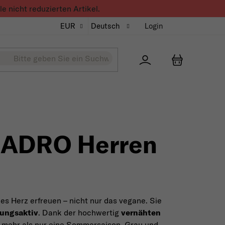
 nicht reduzierten Artikel.
EUR
Deutsch
Login
Přihlášení
WARENKO
ADRO Herren
des Herz erfreuen – nicht nur das vegane. Sie
ungsaktiv
. Dank der hochwertig
vernähten
h mehr als nur eine Sommersaison. Grau und