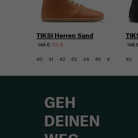
TIKSI Herren Sand
TIK
146 €
146 
110 €
40
41
42
43
44
45
47
40
GEH
DEINEN