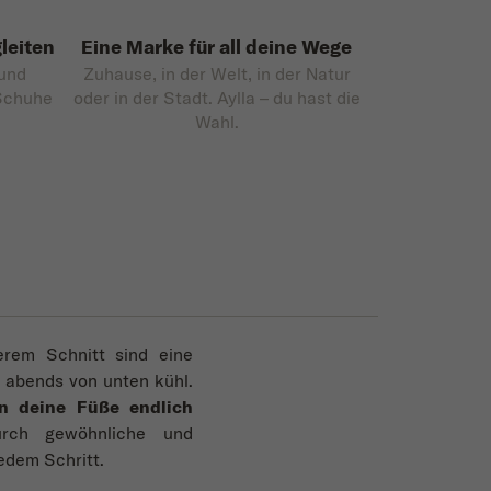
leiten
Eine Marke für all deine Wege
 und
Zuhause, in der Welt, in der Natur
 Schuhe
oder in der Stadt. Aylla – du hast die
Wahl.
erem Schnitt sind eine
 abends von unten kühl.
n deine Füße endlich
urch gewöhnliche und
edem Schritt.