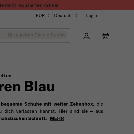
 nicht reduzierten Artikel.
EUR
Deutsch
Login
Přihlášení
WARENKO
etten
ren Blau
t
bequeme Schuhe mit weiter Zehenbox
, die
u dich verlassen kannst. Hier sind sie – aus
alistischen Schnitt
.
MEHR