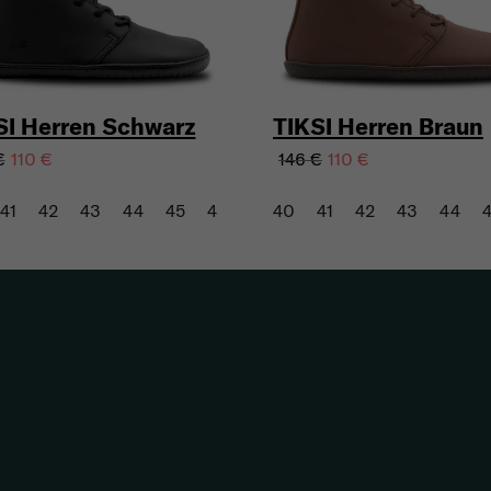
SI Herren Schwarz
TIKSI Herren Braun
€
146 €
110 €
110 €
41
42
43
44
45
46
47
40
41
42
43
44