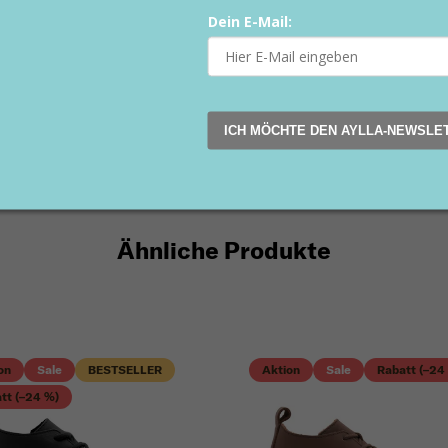
Dein E-Mail:
ICH MÖCHTE DEN AYLLA-NEWSLE
Ähnliche Produkte
on
Sale
BESTSELLER
Aktion
Sale
Rabatt (–24
tt (–24 %)