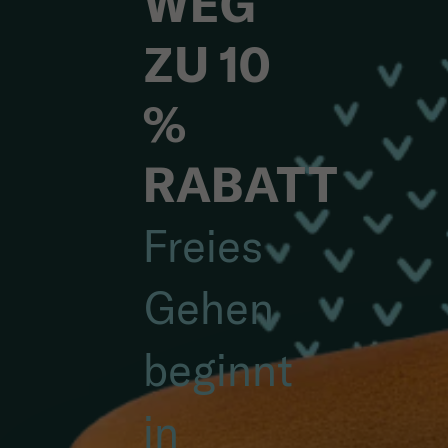
WEG
ZU 10
%
RABATT
Freies
Gehen
beginnt
in