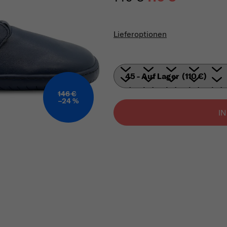
Verkaufspreis
Lieferoptionen
146 €
–24 %
I