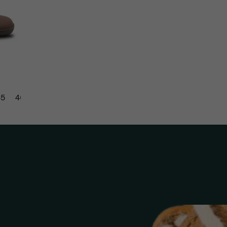
45
46
47