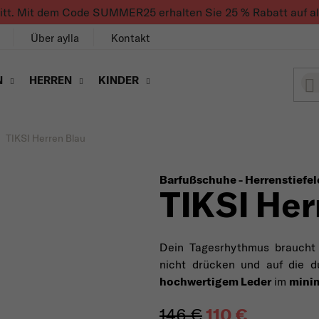
ritt. Mit dem Code SUMMER25 erhalten Sie 25 % Rabatt auf alle
Über aylla
Kontakt
N
HERREN
KINDER
TIKSI Herren Blau
Barfußschuhe - Herrenstiefel
TIKSI Her
Dein Tagesrhythmus brauch
nicht drücken und auf die d
hochwertigem Leder
im
minim
146 €
110 €