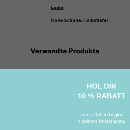
Leder
Hohe Schuhe
,
Halbstiefel
Verwandte Produkte
HOL DIR
10 % RABATT
Freies Gehen beginnt
in deinem Posteingang
.