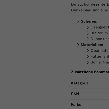
Du suchst dezente E
Dunkelblau sind eine r
Scheren:
Geeignet
Breiter i
Dünne und 
Materialien
:
Obermateri
Futter: an
Sohle: 4 
Zusätzliche Parame
Kategorie
EAN
Farbe