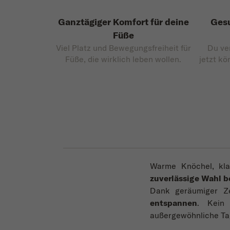
Ganztägiger Komfort für deine
Gesu
Füße
Viel Platz und Bewegungsfreiheit für
Du ve
Füße, die wirklich leben wollen.
jetzt kö
Warme Knöchel, kla
zuverlässige Wahl 
Dank geräumiger Z
entspannen
. Kein
außergewöhnliche Tag