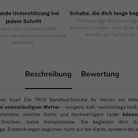
nde Unterstützung bei
Schuhe, die dich lange beg
jedem Schritt
Hochwertige Verarbeitung
zeitloses Design – denn gute
rlässt dich auf deine Füße –
werden ein Teil von dir.
nnen sie sich endlich auf Aylla
verlassen.
Beschreibung
Bewertung
rer Kopf. Die TIKSI Barefoot-Schuhe für Herren mit höh
bei unbeständigem Wetter
– morgens kalt, nachmittags heiß,
ehenbox, weicher Sohle und hochwertigem Leder
könne
 Drücken, keine Kompromisse. Sie begleiten dich d
e. Entdeckungen beginnen nicht auf der Karte, sondern bei j