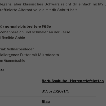
leganz, aber
klassisches Schwarz
reicht dir einfach nicht? 
affinierte Alternative, die mit dir Schritt hält.
für normale bis breitere Füße
m Zehenbereich und schmaler an der Ferse
flexible Sohle
al: Vollnarbenleder
tiallergenes Futter mit Mikrofasern
mm Gummisohle
ter
Barfußschuhe - Herrenstiefeletten
8595726207175
Blau