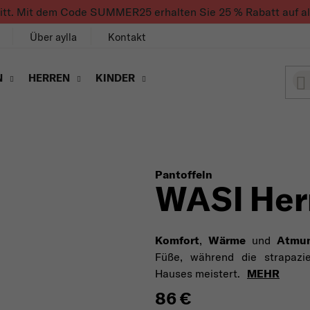
ritt. Mit dem Code SUMMER25 erhalten Sie 25 % Rabatt auf alle
Über aylla
Kontakt
N
HERREN
KINDER
Pantoffeln
WASI Her
Komfort
,
Wärme
und
Atmun
Füße, während die strapazi
Hauses meistert.
MEHR
86 €