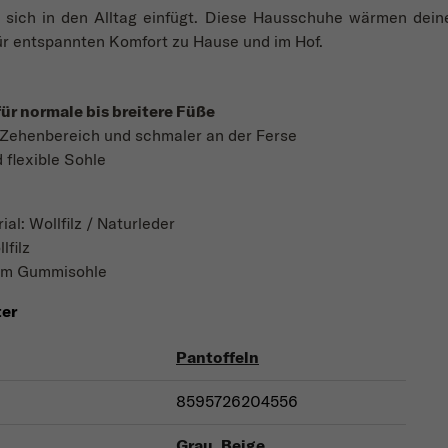
e sich in den Alltag einfügt. Diese Hausschuhe wärmen dein
r entspannten Komfort zu Hause und im Hof.
für normale bis breitere Füße
m Zehenbereich und schmaler an der Ferse
flexible Sohle
al: Wollfilz / Naturleder
lfilz
mm Gummisohle
ter
Pantoffeln
8595726204556
Grau
,
Beige