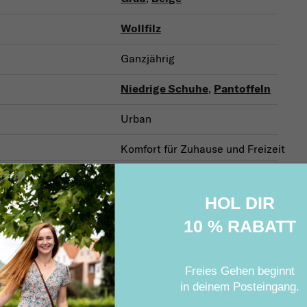
Wollfilz
Ganzjährig
Niedrige Schuhe
,
Pantoffeln
Urban
Komfort für Zuhause und Freizeit
HOL DIR
Verwandte Produkte
10 % RABATT
Freies Gehen beginnt
in deinem Posteingang
.
on
Sale
Rabatt (–10 %)
Aktion
Sale
Rabatt (–10