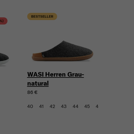
BESTSELLER
 %)
WASI Herren Grau-
natural
86 €
40
41
42
43
44
45
46
47