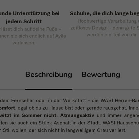
nde Unterstützung bei
Schuhe, die dich lange beg
jedem Schritt
Hochwertige Verarbeitung
zeitloses Design – denn gute
rlässt dich auf deine Füße –
werden ein Teil von dir.
nnen sie sich endlich auf Aylla
verlassen.
Beschreibung
Bewertung
 dem Fernseher oder in der Werkstatt – die WASI Herren-Ba
omfort
, egal ob du zu Hause bist oder gerade rausgehst. Inn
witzt im Sommer nicht
.
Atmungsaktiv
und immer angen
fen sie auch ein Stück Asphalt in der Stadt. WASI-Hausschu
 Stil wollen, der sich nicht in langweiligem Grau verliert.