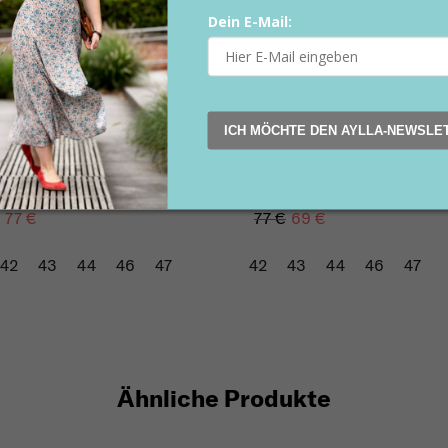
Dein E-Mail:
ICH MÖCHTE DEN AYLLA-NEWSLE
I Herren Petrol
THAK Schwarz
77 €
77 €
69 €
42
43
44
46
47
42
43
44
46
47
Ähnliche Produkte