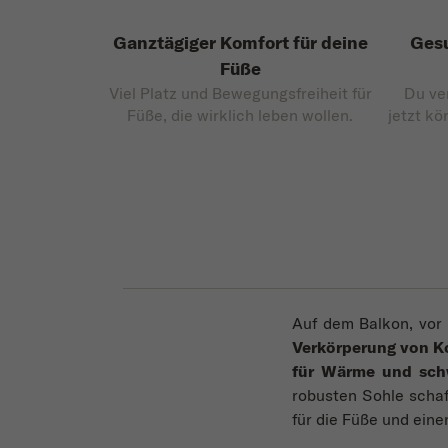
Ganztägiger Komfort für deine
Gesu
Füße
Viel Platz und Bewegungsfreiheit für
Du ve
Füße, die wirklich leben wollen.
jetzt kö
Auf dem Balkon, vor
Verkörperung von K
für Wärme und sch
robusten Sohle schaf
für die Füße und einen