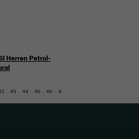
I Herren Petrol-
ural
42
43
44
45
46
47