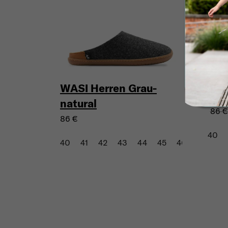
WASI Herren Grau-
WAS
natural
86 €
86 €
40
40
41
42
43
44
45
46
47