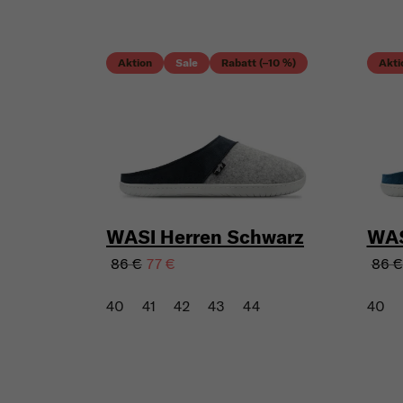
Aktion
Sale
Rabatt (–10 %)
Akti
WASI Herren Schwarz
WAS
86 €
86 €
77 €
40
41
42
43
44
40