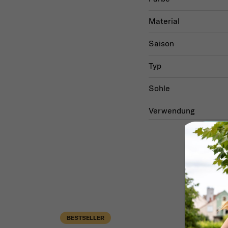
Material
Saison
Typ
Sohle
Verwendung
BESTSELLER
Akti