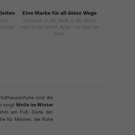
leiten
Eine Marke für all deine Wege
 und
Zuhause, in der Welt, in der Natur
 Schuhe
oder in der Stadt. Aylla – du hast die
Wahl.
rfußhausschuhe sind die
en sorgt
Wolle im Winter
ehm am Fuß. Dank der
he für Männer, die Ruhe