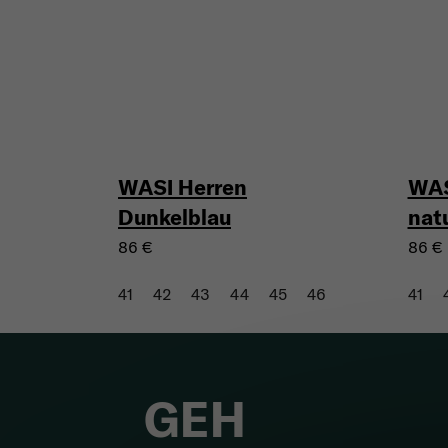
WASI Herren
WAS
Dunkelblau
nat
86 €
86 €
41
42
43
44
45
46
41
GEH