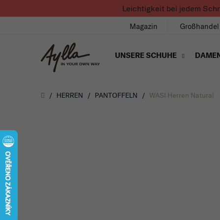
Zum Inhalt springen
Leichtigkeit bei jedem Sch
Magazin
Großhandel
UNSERE SCHUHE
DAME
Úvod
/
HERREN
/
PANTOFFELN
/
WASI Herren Natural