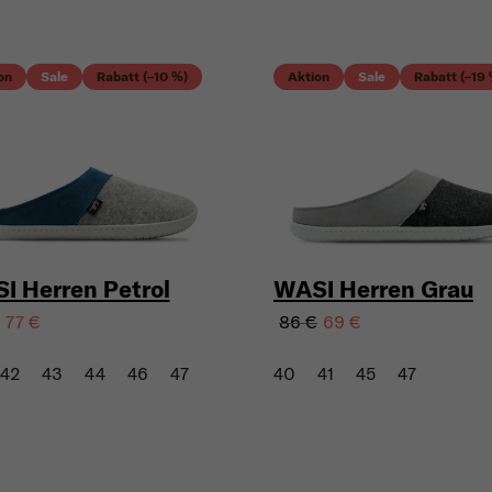
on
Sale
Rabatt (–10 %)
Aktion
Sale
Rabatt (–19
I Herren Petrol
WASI Herren Grau
86 €
77 €
69 €
42
43
44
46
47
40
41
45
47