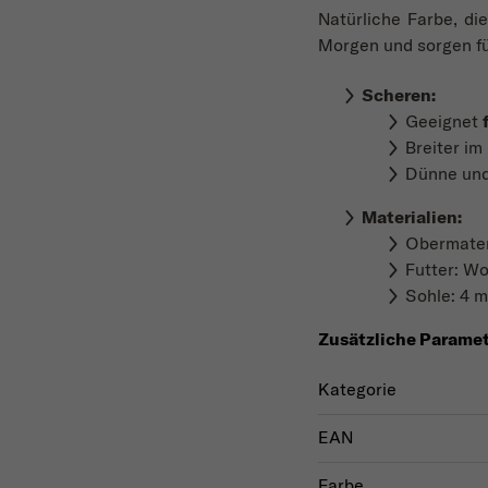
Natürliche Farbe, di
Morgen und sorgen fü
Scheren:
Geeignet
Breiter i
Dünne und 
Materialien
:
Obermateri
Futter: Wol
Sohle: 4 
Zusätzliche Parame
Kategorie
EAN
Farbe