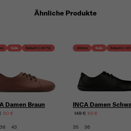
Ähnliche Produkte
on
Sale
Rabatt (–39 %)
Aktion
Sale
Rabatt (–40
A Damen Braun
INCA Damen Schwa
€
149 €
90 €
89 €
36
43
35
36