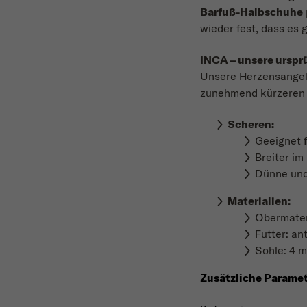
Barfuß-Halbschuhe
wieder fest, dass es g
INCA – unsere urspr
Unsere Herzensangele
zunehmend kürzeren Z
Scheren:
Geeignet
Breiter i
Dünne und 
Materialien
:
Obermateri
Futter: an
Sohle: 4 
Zusätzliche Parame