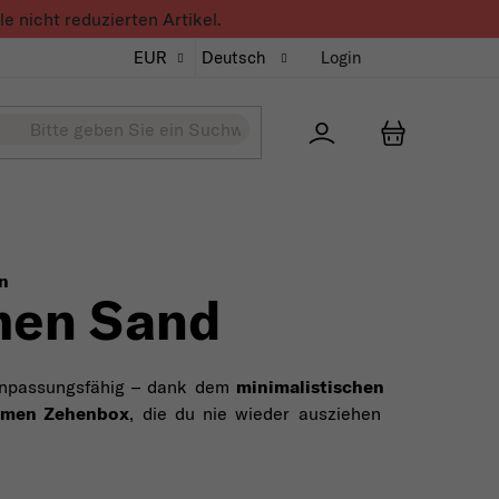
 nicht reduzierten Artikel.
EUR
Deutsch
Login
Přihlášení
WARENKO
n
men Sand
anpassungsfähig – dank dem
minimalistischen
emen Zehenbox
, die du nie wieder ausziehen