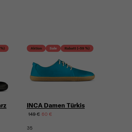
 %)
Aktion
Sale
Rabatt (–59 %)
rz
INCA Damen Türkis
149 €
60 €
35