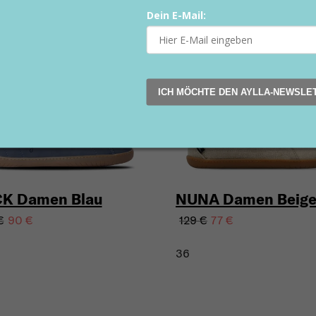
Dein E-Mail:
on
Sale
Vegan
Aktion
Sale
Vegan
tt (–40 %)
Rabatt (–40 %)
ICH MÖCHTE DEN AYLLA-NEWSLE
K Damen Blau
NUNA Damen Beig
€
129 €
90 €
77 €
36