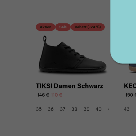
Aktion
Sale
Rabatt (–24 %)
Akti
Raba
TIKSI Damen Schwarz
KEC
146 €
150 
110 €
35
36
37
38
39
40
41
42
43
43