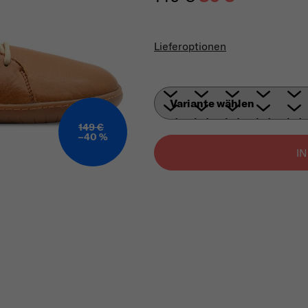
Verkaufspreis:
Lieferoptionen
149 €
–40 %
I