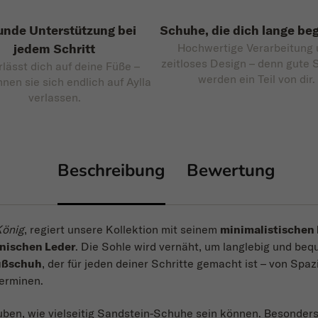
nde Unterstützung bei
Schuhe, die dich lange beg
jedem Schritt
Hochwertige Verarbeitung
zeitloses Design – denn gute
rlässt dich auf deine Füße –
werden ein Teil von dir.
nnen sie sich endlich auf Aylla
verlassen.
Beschreibung
Bewertung
König
, regiert unsere Kollektion mit seinem
minimalistischen
nischen Leder
. Die Sohle wird vernäht, um langlebig und beq
fußschuh
, der für jeden deiner Schritte gemacht ist – von Spa
terminen.
uben, wie vielseitig Sandstein-Schuhe sein können. Besonders