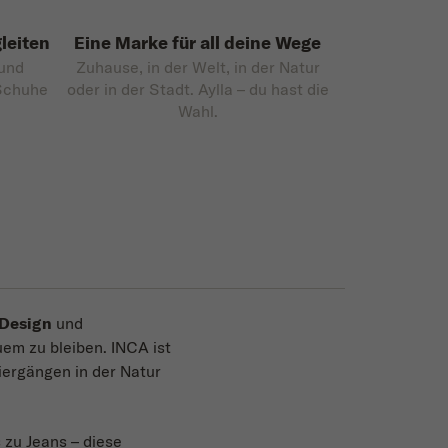
leiten
Eine Marke für all deine Wege
 und
Zuhause, in der Welt, in der Natur
 Schuhe
oder in der Stadt. Aylla – du hast die
Wahl.
 Design
und
uem zu bleiben. INCA ist
ziergängen in der Natur
 zu Jeans – diese