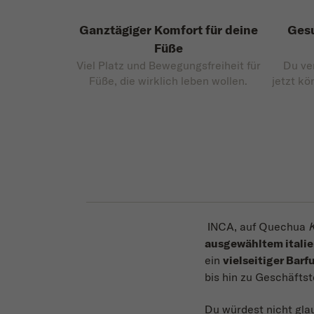
Ganztägiger Komfort für deine
Gesu
Füße
Viel Platz und Bewegungsfreiheit für
Du ve
Füße, die wirklich leben wollen.
jetzt kö
INCA, auf Quechua
ausgewähltem italie
ein
vielseitiger Bar
bis hin zu Geschäfts
Du würdest nicht gla