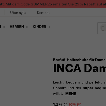
ritt. Mit dem Code SUMMER25 erhalten Sie 25 % Rabatt auf alle
Über aylla
Kontakt
N
HERREN
KINDER
Barfuß-Halbschuhe für Dame
INCA Da
Leicht, bequem und perfekt 
Schnitt und der
super bequ
willst.
MEHR
149 €
89 €