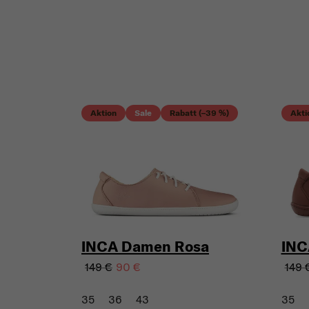
Aktion
Sale
Rabatt (–39 %)
Akti
INCA Damen Rosa
INC
149 €
149 
90 €
35
36
43
35