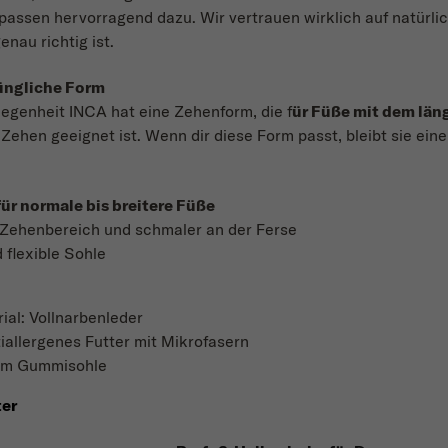
passen hervorragend dazu. Wir vertrauen wirklich auf natürlic
enau richtig ist.
üngliche Form
genheit INCA hat eine Zehenform, die f
ür Füße mit dem län
ehen geeignet ist. Wenn dir diese Form passt, bleibt sie ein
für normale bis breitere Füße
m Zehenbereich und schmaler an der Ferse
flexible Sohle
al: Vollnarbenleder
tiallergenes Futter mit Mikrofasern
mm Gummisohle
ter