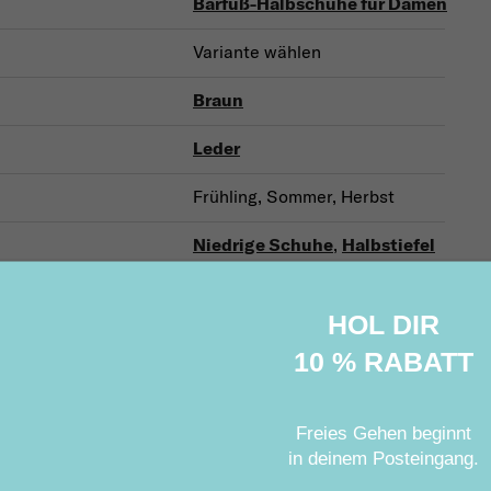
Barfuß-Halbschuhe für Damen
Variante wählen
Braun
Leder
Frühling, Sommer, Herbst
Niedrige Schuhe
,
Halbstiefel
Urban
HOL DIR
Für jeden Tag, Elegant
10 % RABATT
Freies Gehen beginnt
Verwandte Produkte
in deinem Posteingang
.