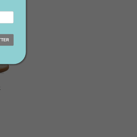
TTER
e