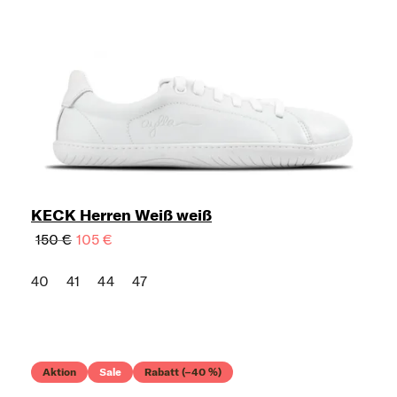
KECK Herren Weiß weiß
150 €
105 €
40
41
44
47
Aktion
Sale
Rabatt (–40 %)