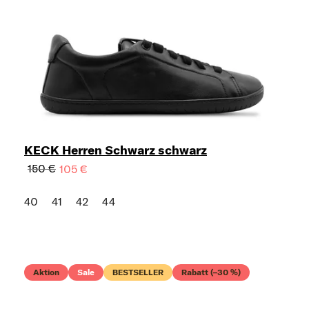
KECK Herren Schwarz schwarz
150 €
105 €
40
41
42
44
Aktion
Sale
BESTSELLER
Rabatt (–30 %)