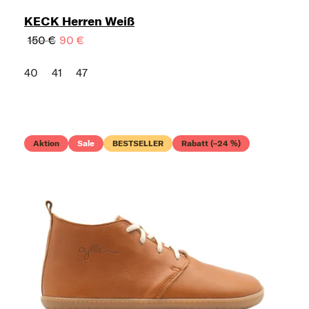
KECK Herren Weiß
150 €
90 €
40
41
47
Aktion
Sale
BESTSELLER
Rabatt (–24 %)