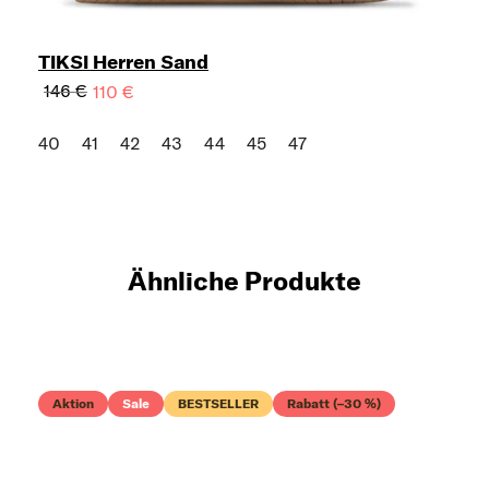
TIKSI Herren Sand
146 €
110 €
40
41
42
43
44
45
47
Ähnliche Produkte
Aktion
Sale
BESTSELLER
Rabatt (–30 %)