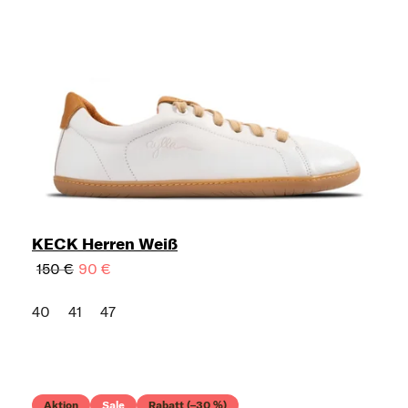
KECK Herren Weiß
150 €
90 €
40
41
47
Aktion
Sale
Rabatt (–30 %)