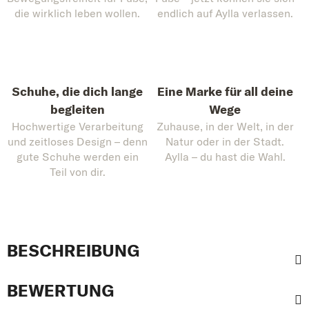
die wirklich leben wollen.
endlich auf Aylla verlassen.
Schuhe, die dich lange
Eine Marke für all deine
begleiten
Wege
Hochwertige Verarbeitung
Zuhause, in der Welt, in der
und zeitloses Design – denn
Natur oder in der Stadt.
gute Schuhe werden ein
Aylla – du hast die Wahl.
Teil von dir.
BESCHREIBUNG
BEWERTUNG