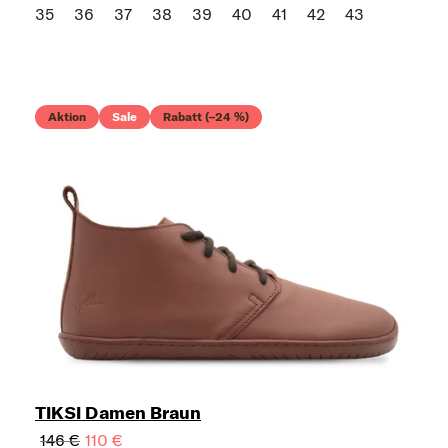
35
36
37
38
39
40
41
42
43
Aktion
Sale
Rabatt (–24 %)
TIKSI Damen Braun
146 €
110 €