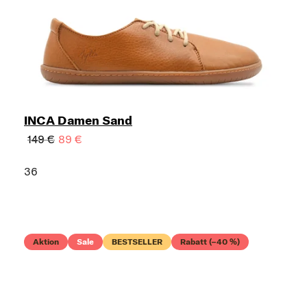
INCA Damen Sand
149 €
89 €
36
Aktion
Sale
BESTSELLER
Rabatt (–40 %)