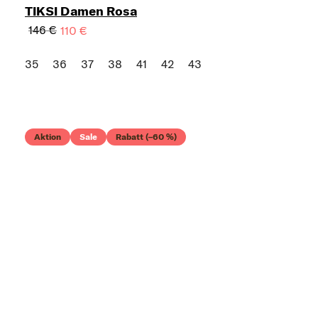
TIKSI Damen Rosa
146 €
110 €
35
36
37
38
41
42
43
Aktion
Sale
Rabatt (–60 %)