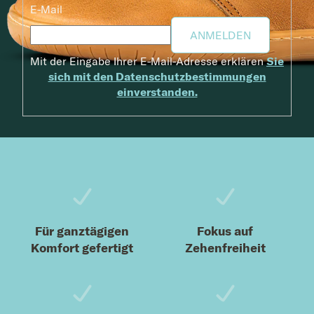
E-Mail
ANMELDEN
Mit der Eingabe Ihrer E-Mail-Adresse erklären
Sie
sich mit den Datenschutzbestimmungen
einverstanden.
Fußzeile
Für ganztägigen
Fokus auf
Komfort gefertigt
Zehenfreiheit