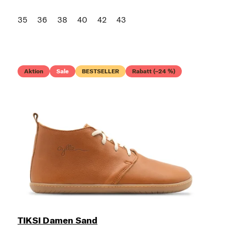
35
36
38
40
42
43
Aktion
Sale
BESTSELLER
Rabatt (–24 %)
TIKSI Damen Sand