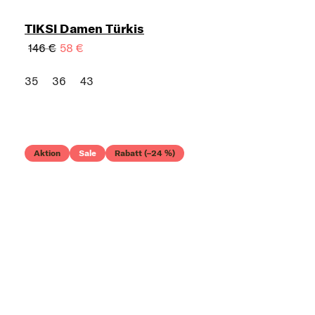
TIKSI Damen Türkis
146 €
58 €
35
36
43
Aktion
Sale
Rabatt (–24 %)