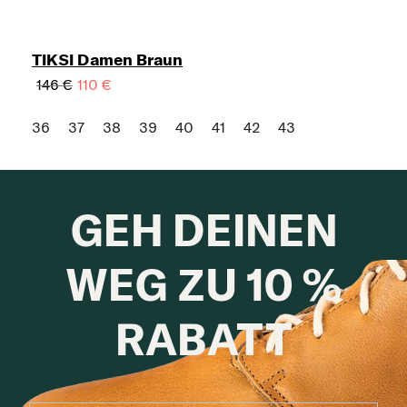
TIKSI Damen Braun
146 €
110 €
36
37
38
39
40
41
42
43
GEH DEINEN
WEG ZU 10 %
RABATT