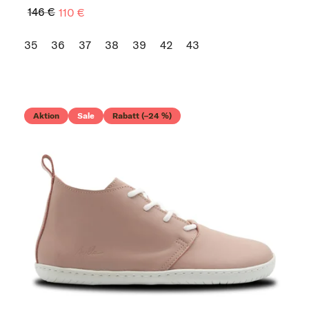
146 €
110 €
35
36
37
38
39
42
43
Aktion
Sale
Rabatt (–24 %)