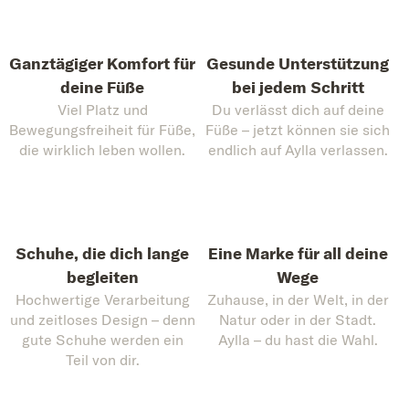
Ganztägiger Komfort für
Gesunde Unterstützung
deine Füße
bei jedem Schritt
Viel Platz und
Du verlässt dich auf deine
Bewegungsfreiheit für Füße,
Füße – jetzt können sie sich
die wirklich leben wollen.
endlich auf Aylla verlassen.
Schuhe, die dich lange
Eine Marke für all deine
begleiten
Wege
Hochwertige Verarbeitung
Zuhause, in der Welt, in der
und zeitloses Design – denn
Natur oder in der Stadt.
gute Schuhe werden ein
Aylla – du hast die Wahl.
Teil von dir.