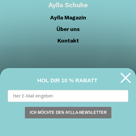
Aylla Schuhe
Aylla Magazin
Über uns
Kontakt
HOL DIR
10 % RABATT
Datenschutzrichtlinien
Cookie-Richtlinien
Werden Sie Teil unserer Gemeinschaft
ICH MÖCHTE DEN AYLLA-NEWSLETTER
This website uses cookies. by continuing to browse this s
Facebook
Instagram
Youtube
Akzeptieren