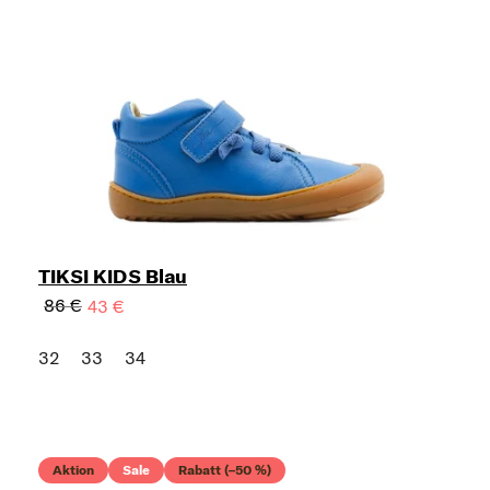
TIKSI KIDS Blau
86 €
43 €
32
33
34
Aktion
Sale
Rabatt (–50 %)