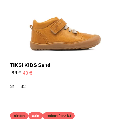
TIKSI KIDS Sand
86 €
43 €
31
32
Aktion
Sale
Rabatt (–50 %)