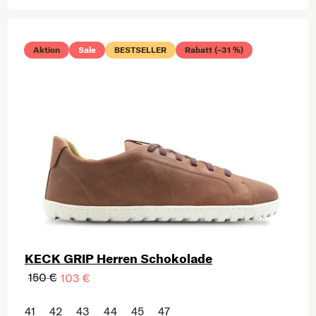
Aktion
Sale
BESTSELLER
Rabatt (–31 %)
KECK GRIP Herren Schokolade
150 €
103 €
41
42
43
44
45
47