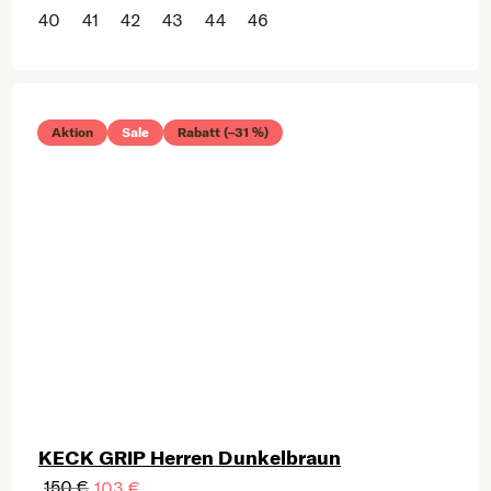
40
41
42
43
44
46
Aktion
Sale
Rabatt (–31 %)
KECK GRIP Herren Dunkelbraun
150 €
103 €