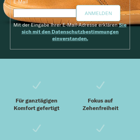
E-Mail
ANMELDEN
Mit der Eingabe Ihrer E-Mail-Adresse erklären
Sie
sich mit den Datenschutzbestimmungen
einverstanden.
Fußzeile
Für ganztägigen
Fokus auf
Komfort gefertigt
Zehenfreiheit