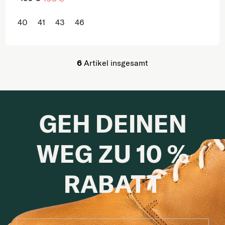
40
41
43
46
6
Artikel insgesamt
Steuerelemente der Lis
GEH DEINEN
WEG ZU 10 %
RABATT