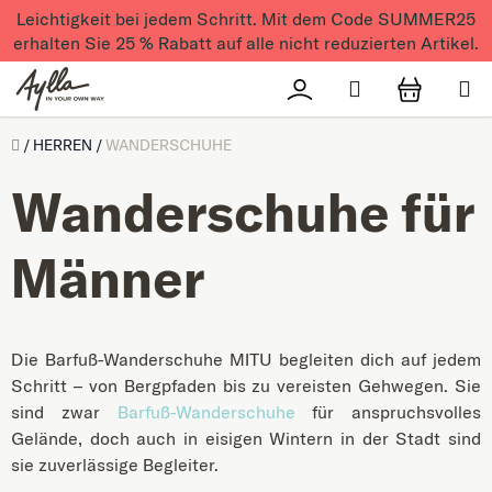
Zum Inhalt springen
Leichtigkeit bei jedem Schritt. Mit dem Code SUMMER25
erhalten Sie 25 % Rabatt auf alle nicht reduzierten Artikel.
Suchen
Přihlášení
WAREN
Úvod
/
HERREN
/
WANDERSCHUHE
Wanderschuhe für
Männer
Die Barfuß-Wanderschuhe MITU begleiten dich auf jedem
Schritt – von Bergpfaden bis zu vereisten Gehwegen. Sie
sind zwar
Barfuß-Wanderschuhe
für anspruchsvolles
Gelände, doch auch in eisigen Wintern in der Stadt sind
sie zuverlässige Begleiter.