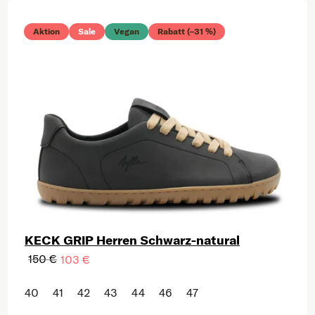
Aktion
Sale
Vegan
Rabatt (–31 %)
KECK GRIP Herren Schwarz-natural
150 €
103 €
40
41
42
43
44
46
47