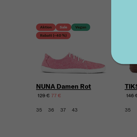
Aktion
Sale
Vegan
Akti
Rabatt (–40 %)
NUNA Damen Rot
TIK
129 €
146 
77 €
35
36
37
43
35