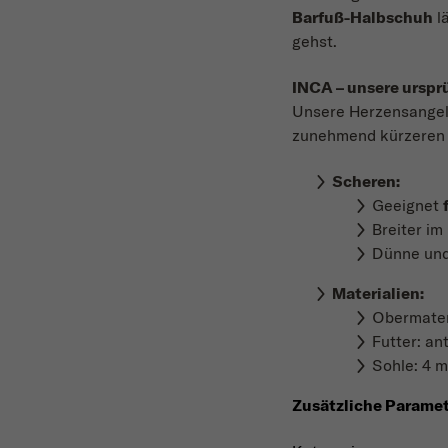
Barfuß-Halbschuh
lä
gehst.
INCA – unsere urspr
Unsere Herzensangel
zunehmend kürzeren Z
Scheren:
Geeignet
Breiter i
Dünne und 
Materialien
:
Obermateri
Futter: an
Sohle: 4 
Zusätzliche Parame