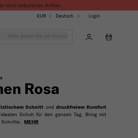
 nicht reduzierten Artikel.
EUR
Deutsch
Login
Přihlášení
WARENKO
n
en Rosa
istischem Schnitt
und
druckfreiem Komfort
dealen Schuh für den ganzen Tag. Bring mit
Schritte.
MEHR