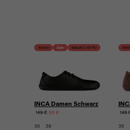
Aktion
Sale
Rabatt (–40 %)
Akti
INCA Damen Schwarz
INC
149 €
149 
89 €
35
36
35