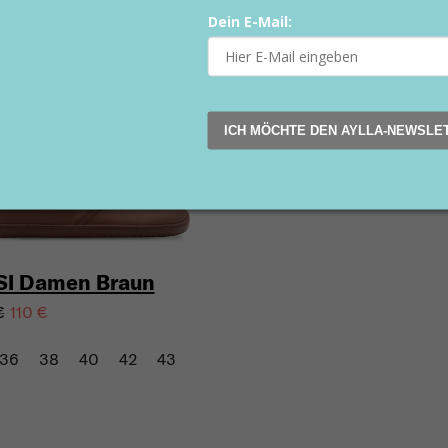
Dein E-Mail:
on
Sale
Rabatt (–24 %)
ICH MÖCHTE DEN AYLLA-NEWSLE
SI Damen Braun
€
110 €
36
38
40
42
43