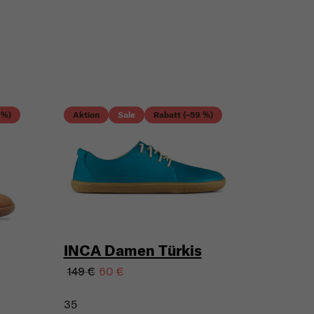
 %)
Aktion
Sale
Rabatt (–59 %)
INCA Damen Türkis
149 €
60 €
35