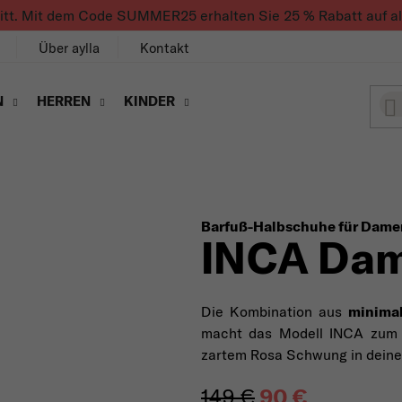
ritt. Mit dem Code SUMMER25 erhalten Sie 25 % Rabatt auf alle
Über aylla
Kontakt
N
HERREN
KINDER
Barfuß-Halbschuhe für Dame
INCA Dam
Die Kombination aus
minimal
macht das Modell INCA zum i
zartem Rosa Schwung in deine 
149 €
90 €