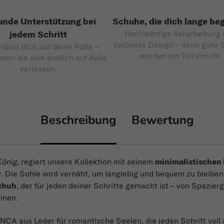
nde Unterstützung bei
Schuhe, die dich lange beg
jedem Schritt
Hochwertige Verarbeitung
zeitloses Design – denn gute
rlässt dich auf deine Füße –
werden ein Teil von dir.
nnen sie sich endlich auf Aylla
verlassen.
Beschreibung
Bewertung
König
, regiert unsere Kollektion mit seinem
minimalistischen
r
. Die Sohle wird vernäht, um langlebig und bequem zu bleiben.
schuh
, der für jeden deiner Schritte gemacht ist – von Spazier
inen.
 INCA aus Leder für romantische Seelen, die jeden Schritt voll