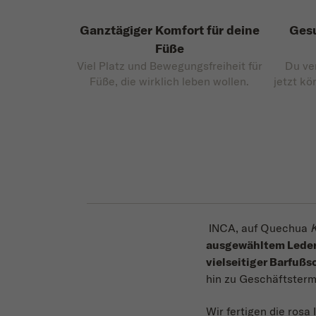
Ganztägiger Komfort für deine
Gesu
Füße
Viel Platz und Bewegungsfreiheit für
Du ve
Füße, die wirklich leben wollen.
jetzt kö
INCA, auf Quechua
ausgewähltem Lede
vielseitiger Barfuß
hin zu Geschäftsterm
Wir fertigen die rosa