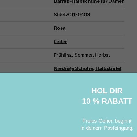
Barfuß-Halbschuhe für Damen
8594201170409
Rosa
Leder
Frühling, Sommer, Herbst
Niedrige Schuhe
,
Halbstiefel
Urban
HOL DIR
Für jeden Tag, Elegant
10 % RABATT
Freies Gehen beginnt
Verwandte Produkte
in deinem Posteingang
.