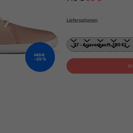
Verkaufspreis:
Lieferoptionen
149 €
–39 %
I