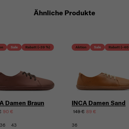
Ähnliche Produkte
on
Sale
Rabatt (–39 %)
Aktion
Sale
Rabatt (–40
A Damen Braun
INCA Damen Sand
€
149 €
90 €
89 €
36
43
36