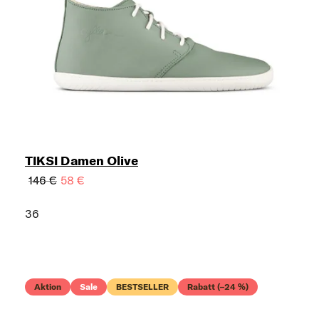
TIKSI Damen Olive
146 €
58 €
36
Aktion
Sale
BESTSELLER
Rabatt (–24 %)