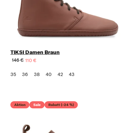
TIKSI Damen Braun
146 €
110 €
35
36
38
40
42
43
Aktion
Sale
Rabatt (–24 %)