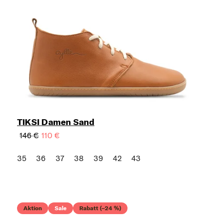
TIKSI Damen Sand
146 €
110 €
35
36
37
38
39
42
43
Aktion
Sale
Rabatt (–24 %)