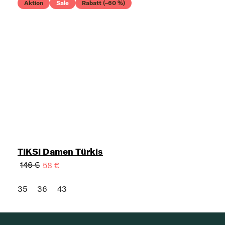
Aktion
Sale
Rabatt (–60 %)
TIKSI Damen Türkis
146 €
58 €
35
36
43