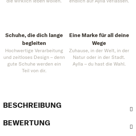
die wirklich leben wollen.
endlich auf Aylla verlassen.
Schuhe, die dich lange
Eine Marke für all deine
begleiten
Wege
Hochwertige Verarbeitung
Zuhause, in der Welt, in der
und zeitloses Design – denn
Natur oder in der Stadt.
gute Schuhe werden ein
Aylla – du hast die Wahl.
Teil von dir.
BESCHREIBUNG
BEWERTUNG