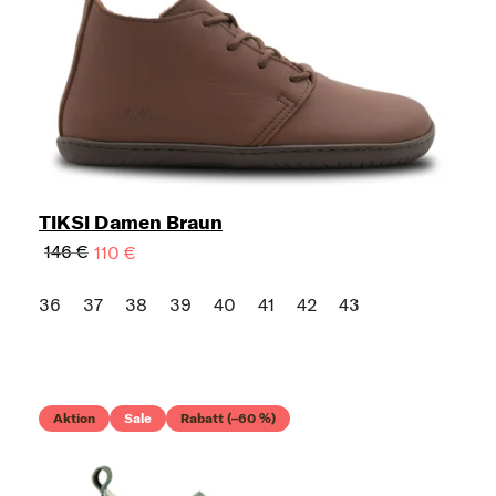
TIKSI Damen Braun
146 €
110 €
36
37
38
39
40
41
42
43
Aktion
Sale
Rabatt (–60 %)