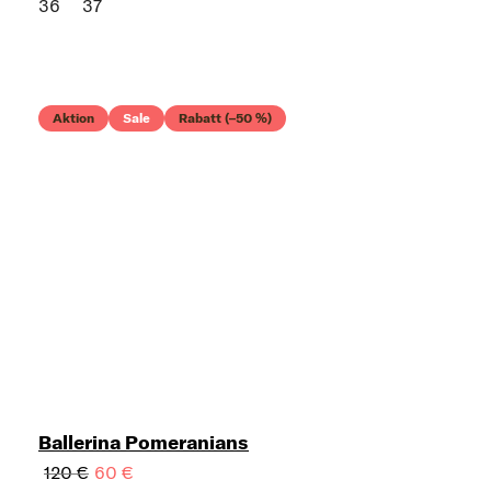
36
37
Aktion
Sale
Rabatt (–50 %)
Ballerina Pomeranians
120 €
60 €