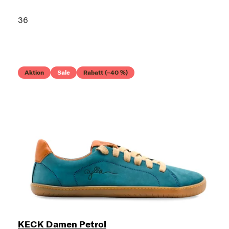
36
Aktion
Sale
Rabatt (–40 %)
KECK Damen Petrol