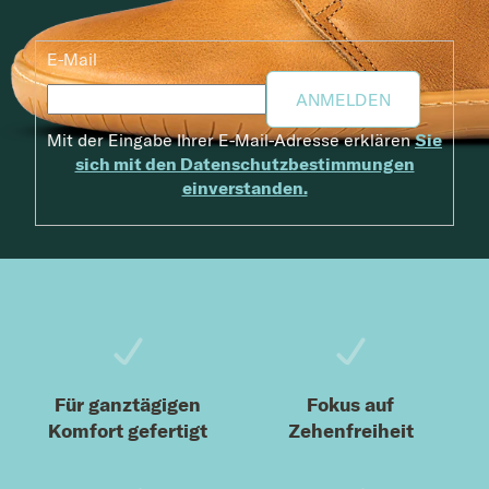
E-Mail
ANMELDEN
Mit der Eingabe Ihrer E-Mail-Adresse erklären
Sie
sich mit den Datenschutzbestimmungen
einverstanden.
Fußzeile
Für ganztägigen
Fokus auf
Komfort gefertigt
Zehenfreiheit