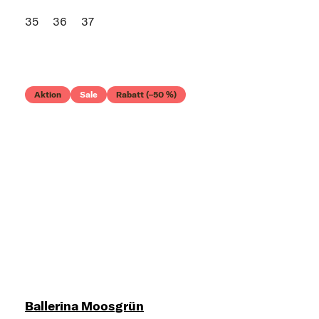
35
36
37
Aktion
Sale
Rabatt (–50 %)
Ballerina Moosgrün