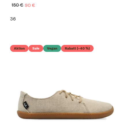
150 €
90 €
36
Aktion
Sale
Vegan
Rabatt (–40 %)