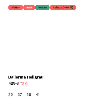
Aktion
Sale
Vegan
Rabatt (–40 %)
Ballerina Hellgrau
120 €
72 €
36
37
38
41