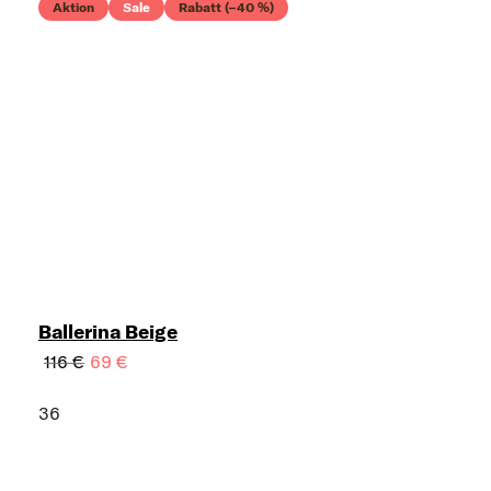
Aktion
Sale
Rabatt (–40 %)
Ballerina Beige
116 €
69 €
36