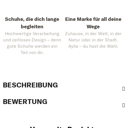
Schuhe, die dich lange
Eine Marke für all deine
begleiten
Wege
Hochwertige Verarbeitung
Zuhause, in der Welt, in der
und zeitloses Design – denn
Natur oder in der Stadt.
gute Schuhe werden ein
Aylla – du hast die Wahl.
Teil von dir.
BESCHREIBUNG
BEWERTUNG