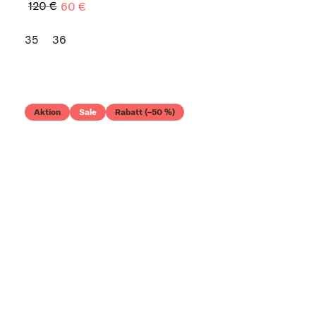
120 €
60 €
35
36
Aktion
Sale
Rabatt (–50 %)