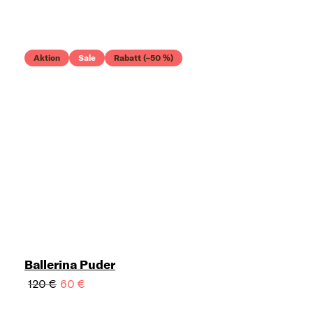
Aktion
Sale
Rabatt (–50 %)
Ballerina Puder
120 €
60 €