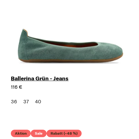
Ballerina Grün - Jeans
116 €
36
37
40
Aktion
Sale
Rabatt (–48 %)