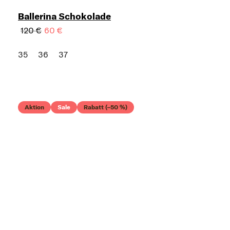
Ballerina Schokolade
120 €
60 €
35
36
37
Aktion
Sale
Rabatt (–50 %)