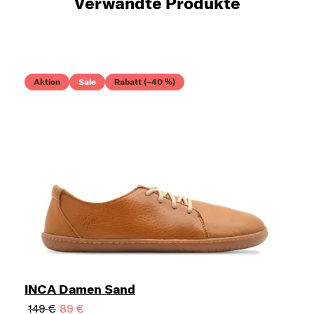
Verwandte Produkte
Aktion
Sale
Rabatt (–40 %)
INCA Damen Sand
149 €
89 €