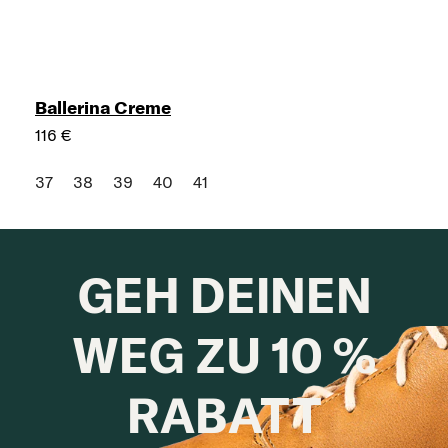
Ballerina Creme
116 €
37
38
39
40
41
GEH DEINEN
WEG ZU 10 %
RABATT