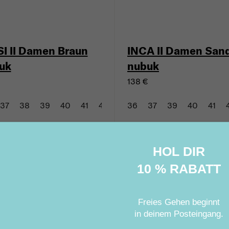
SI II Damen Braun
INCA II Damen San
uk
nubuk
138 €
37
38
39
40
41
42
43
36
37
39
40
41
Membran
Mit Membran
HOL DIR
10 % RABATT
Freies Gehen beginnt
in deinem Posteingang
.