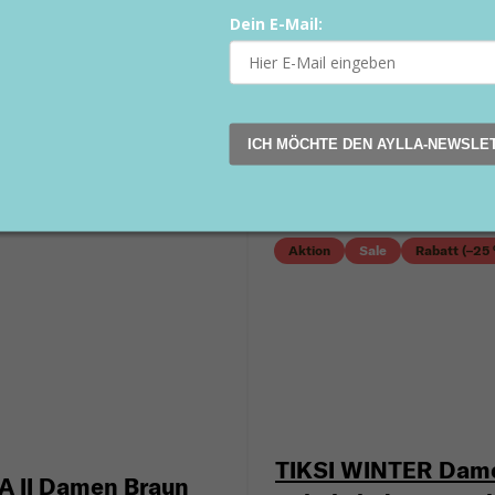
Dein E-Mail:
I EVO WP Damen
MITU EVO WP Dam
un
Braun
215 €
ICH MÖCHTE DEN AYLLA-NEWSLE
38
39
40
41
43
36
37
38
39
40
Aktion
Sale
Rabatt (–25
TIKSI WINTER Dam
A II Damen Braun