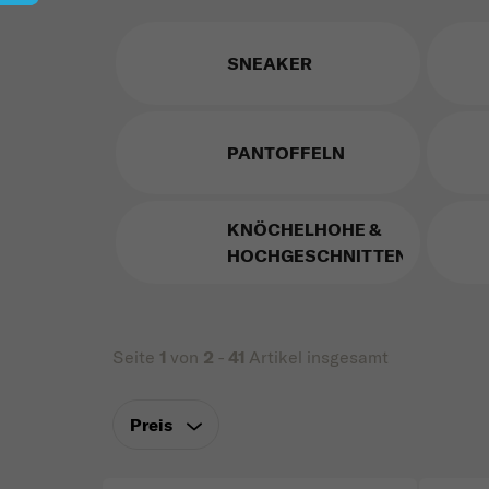
SNEAKER
PANTOFFELN
KNÖCHELHOHE &
HOCHGESCHNITTENE
Seite
1
von
2
-
41
Artikel insgesamt
Preis
Liste der Produkte