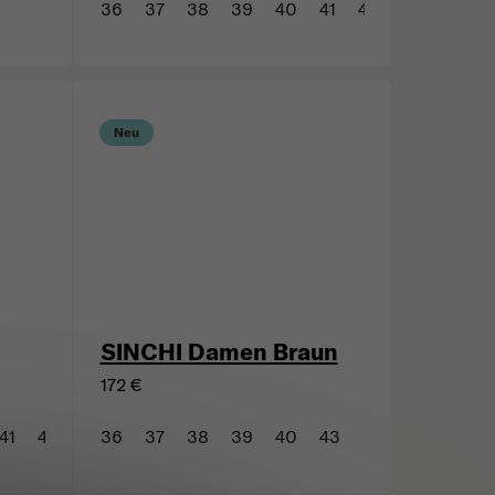
36
37
38
39
40
41
42
43
44
Neu
SINCHI Damen Braun
172 €
41
42
43
36
44
37
45
38
46
39
40
43