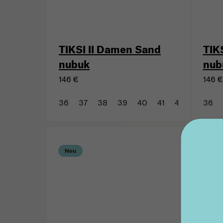
TIKSI II Damen Sand
TIK
nubuk
nub
146 €
146 €
36
37
38
39
40
41
42
43
36
Mit 
Neu