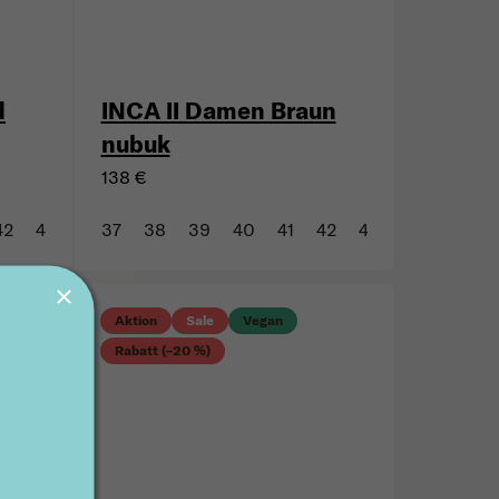
d
INCA II Damen Braun
nubuk
138 €
42
43
37
38
39
40
41
42
43
Aktion
Sale
Vegan
Rabatt (–20 %)