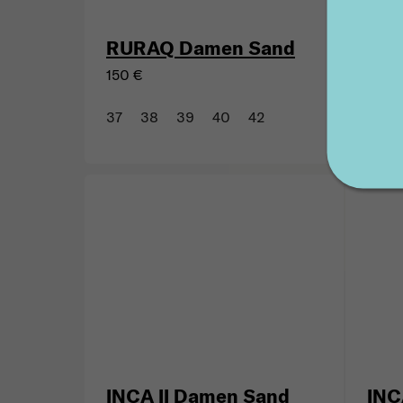
RUM
RURAQ Damen Sand
Bra
150 €
181 €
37
38
39
40
42
37
INCA II Damen Sand
INC