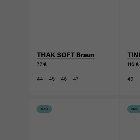
THAK SOFT Braun
TIN
77 €
116 €
44
45
46
47
43
Neu
Neu