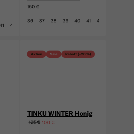
150 €
36
37
38
39
40
41
42
43
41
42
Aktion
Sale
Rabatt (–20 %)
TINKU WINTER Honig
125 €
100 €