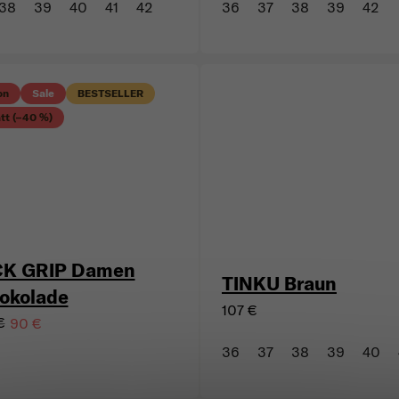
38
39
40
41
42
36
37
38
39
42
on
Sale
BESTSELLER
tt (–40 %)
K GRIP Damen
TINKU Braun
okolade
107 €
€
90 €
36
37
38
39
40