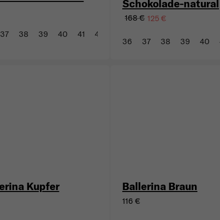
Schokolade-natural
€
168 €
125 €
37
38
39
40
41
42
43
36
37
38
39
40
erina Kupfer
Ballerina Braun
116 €