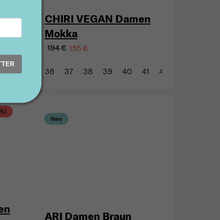
en
CHIRI VEGAN Damen
Mokka
194 €
155 €
TTER
41
42
43
36
37
38
39
40
41
42
43
 %)
Neu
en
ARI Damen Braun