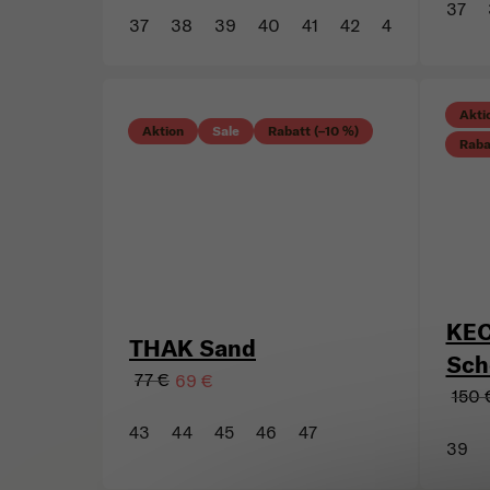
37
37
38
39
40
41
42
43
Akti
Aktion
Sale
Rabatt (–10 %)
Raba
KEC
THAK Sand
Sch
77 €
69 €
150 
43
44
45
46
47
39