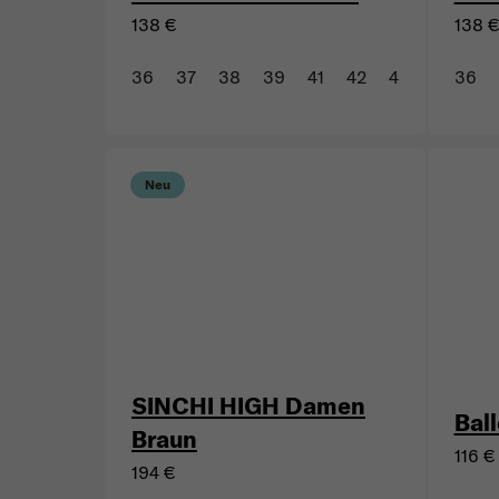
138 €
138 
36
37
38
39
41
42
43
36
Neu
SINCHI HIGH Damen
Ball
Braun
116 €
194 €