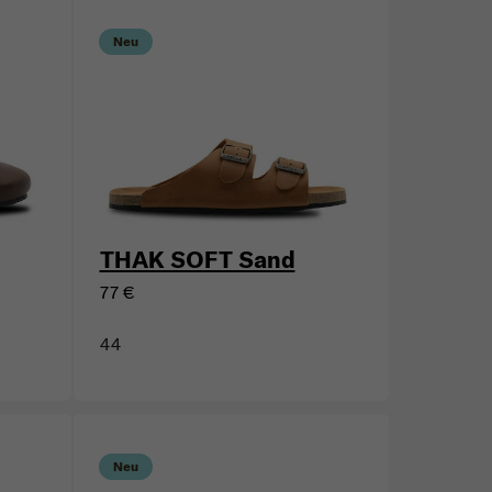
Neu
THAK SOFT Sand
77 €
44
Neu