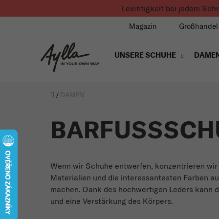
Zum Inhalt springen
Leichtigkeit bei jedem Sch
Magazin
Großhandel
UNSERE SCHUHE
DAME
Úvod
/
DAMEN
BARFUSSSCH
Wenn wir Schuhe entwerfen, konzentrieren wir u
Materialien und die interessantesten Farben a
machen. Dank des hochwertigen Leders kann de
und eine Verstärkung des Körpers.