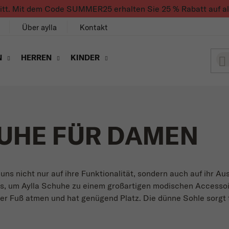
ritt. Mit dem Code SUMMER25 erhalten Sie 25 % Rabatt auf alle
Über aylla
Kontakt
N
HERREN
KINDER
UHE FÜR DAMEN
ns nicht nur auf ihre Funktionalität, sondern auch auf ihr Au
us, um Aylla Schuhe zu einem großartigen modischen Accessoir
r Fuß atmen und hat genügend Platz. Die dünne Sohle sorgt f