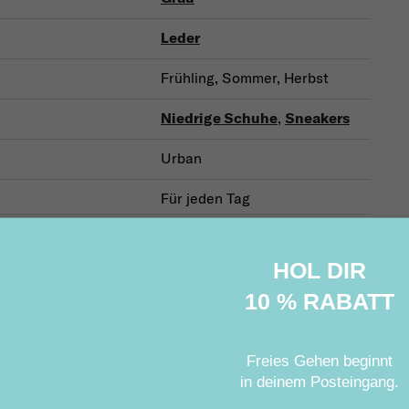
Leder
Frühling, Sommer, Herbst
Niedrige Schuhe
,
Sneakers
Urban
Für jeden Tag
HOL DIR
Ähnliche Produkte
10 % RABATT
Freies Gehen beginnt
in deinem Posteingang
.
Aktion
Sale
Rabatt (–30
on
Sale
Rabatt (–40 %)