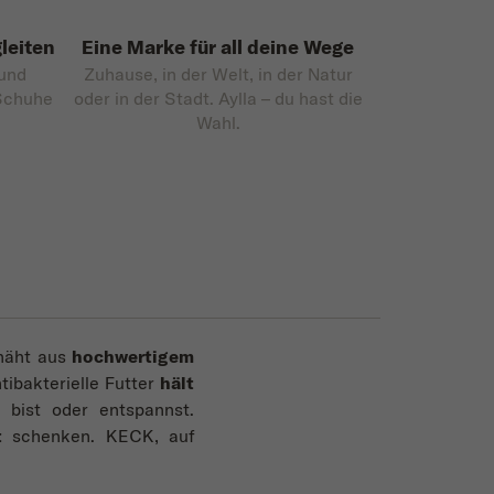
leiten
Eine Marke für all deine Wege
 und
Zuhause, in der Welt, in der Natur
 Schuhe
oder in der Stadt. Aylla – du hast die
Wahl.
enäht aus
hochwertigem
tibakterielle Futter
hält
bist oder entspannst.
t
schenken. KECK, auf