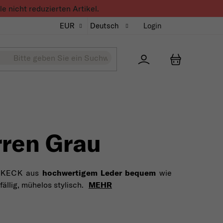
 nicht reduzierten Artikel.
EUR
Deutsch
Login
Přihlášení
WARENKO
ren Grau
nd KECK aus
hochwertigem Leder
bequem
wie
ällig, mühelos stylisch.
MEHR