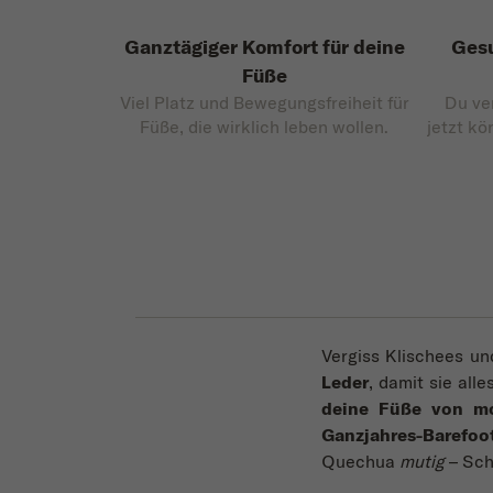
Ganztägiger Komfort für deine
Gesu
Füße
Viel Platz und Bewegungsfreiheit für
Du ve
Füße, die wirklich leben wollen.
jetzt kö
Vergiss Klischees un
Leder
, damit sie all
deine Füße von m
Ganzjahres-Barefoo
Quechua
mutig
– Sch