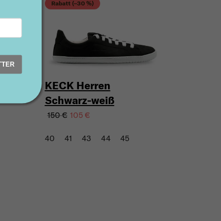
Rabatt (–30 %)
TTER
KECK Herren
Schwarz-weiß
150 €
105 €
40
41
43
44
45