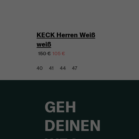
KECK Herren Weiß
weiß
150 €
105 €
40
41
44
47
GEH
DEINEN