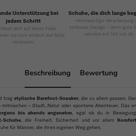
nde Unterstützung bei
Schuhe, die dich lange beg
jedem Schritt
Hochwertige Verarbeitung
zeitloses Design – denn gute
rlässt dich auf deine Füße –
werden ein Teil von dir.
nnen sie sich endlich auf Aylla
verlassen.
Beschreibung
Bewertung
d trag
stylische Barefoot-Sneaker
, die zu allem passen. G
es mitmachen – Stadt, Natur oder spontane Abenteuer. Das an
orgens bis abends angenehm
, egal ob du in Bewegung 
t-Schuhe
, die Freiheit, Sicherheit und vor allem
Komfor
uhe für Männer, die ihren eigenen Weg gehen.