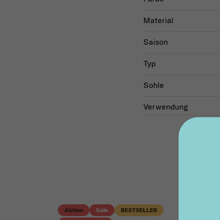
Material
Saison
Typ
Sohle
Verwendung
Aktion
Sale
BESTSELLER
Akti