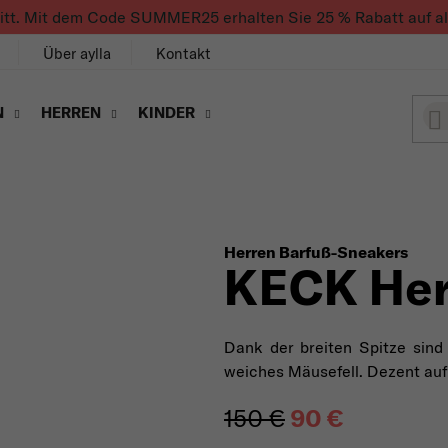
ritt. Mit dem Code SUMMER25 erhalten Sie 25 % Rabatt auf alle
Über aylla
Kontakt
N
HERREN
KINDER
Herren Barfuß-Sneakers
KECK Her
Dank der breiten Spitze si
weiches Mäusefell. Dezent auff
150 €
90 €