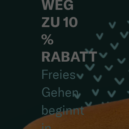
WEG
ZU 10
%
RABATT
Freies
Gehen
beginnt
in