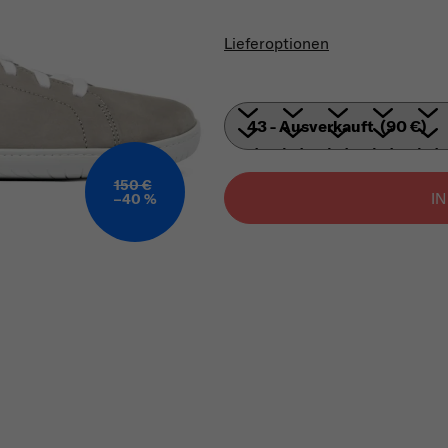
Verkaufspreis:
Lieferoptionen
150 €
I
–40 %