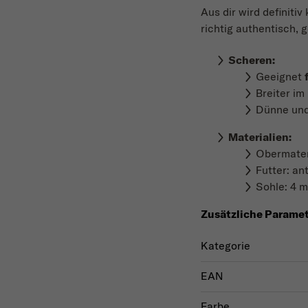
Aus dir wird definiti
richtig authentisch, 
Scheren:
Geeignet
Breiter i
Dünne und 
Materialien
:
Obermater
Futter: an
Sohle: 4 
Zusätzliche Parame
Kategorie
EAN
Farbe