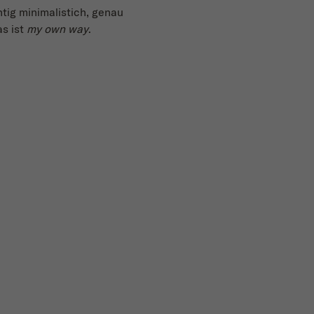
htig minimalistich, genau
as ist
my own way
.