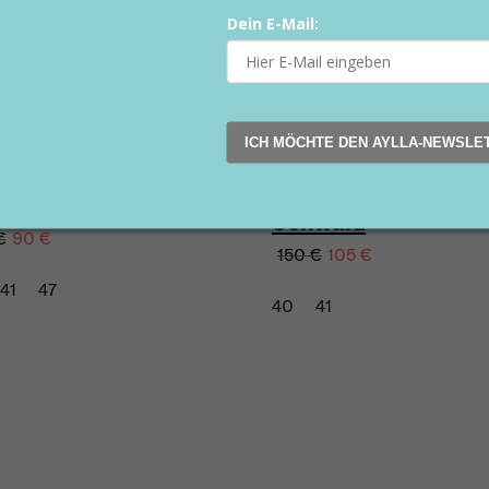
Dein E-Mail:
ICH MÖCHTE DEN AYLLA-NEWSLE
KECK Herren
K Herren Weiß
Schwarz
€
90 €
150 €
105 €
41
47
40
41