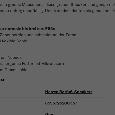
v kein graues Mäuschen... diese grauen Sneaker sind genau ric
genau richtig unauffällig. Und trotzdem deuten sie genau an: d
für normale bis breitere Füße
m Zehenbereich und schmaler an der Ferse
flexible Sohle
ial: Nubuck
tiallergenes Futter mit Mikrofasern
mm Gummisohle
ter
Herren Barfuß-Sneakers
8595726200367
Grau