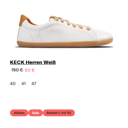
KECK Herren Weiß
150 €
90 €
40
41
47
Aktion
Sale
Rabatt (–30 %)