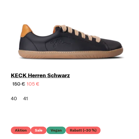
KECK Herren Schwarz
150 €
105 €
40
41
Aktion
Sale
Vegan
Rabatt (–30 %)