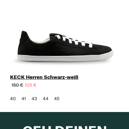
KECK Herren Schwarz-weiß
150 €
105 €
40
41
43
44
45