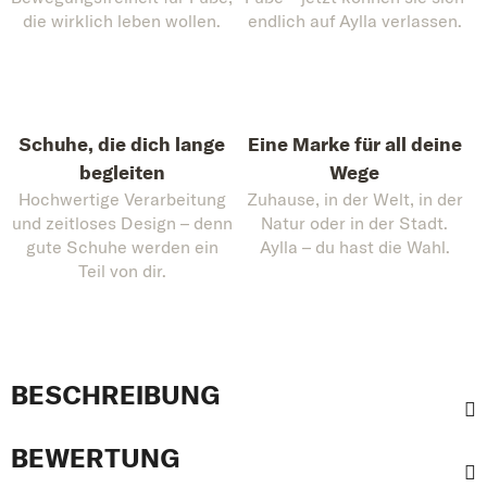
die wirklich leben wollen.
endlich auf Aylla verlassen.
Schuhe, die dich lange
Eine Marke für all deine
begleiten
Wege
Hochwertige Verarbeitung
Zuhause, in der Welt, in der
und zeitloses Design – denn
Natur oder in der Stadt.
gute Schuhe werden ein
Aylla – du hast die Wahl.
Teil von dir.
BESCHREIBUNG
BEWERTUNG