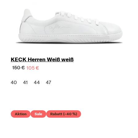
KECK Herren Weiß weiß
150 €
105 €
40
41
44
47
Aktion
Sale
Rabatt (–40 %)