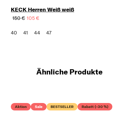
KECK Herren Weiß weiß
150 €
105 €
40
41
44
47
Ähnliche Produkte
Aktion
Sale
BESTSELLER
Rabatt (–30 %)