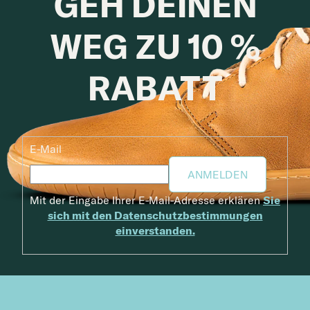
GEH DEINEN
WEG ZU 10 %
RABATT
E-Mail
ANMELDEN
Mit der Eingabe Ihrer E-Mail-Adresse erklären
Sie
sich mit den Datenschutzbestimmungen
einverstanden.
Fußzeile