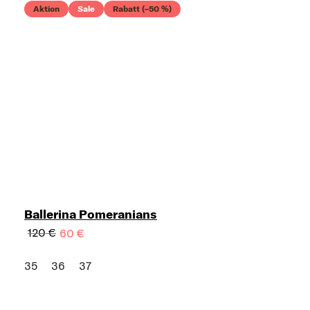
Aktion
Sale
Rabatt (–50 %)
Ballerina Pomeranians
120 €
60 €
35
36
37