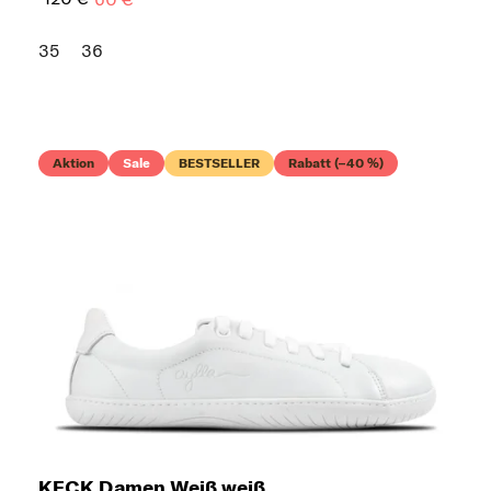
35
36
Aktion
Sale
BESTSELLER
Rabatt (–40 %)
KECK Damen Weiß weiß