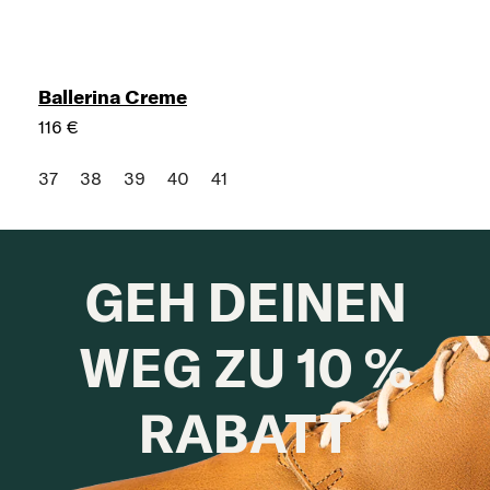
Ballerina Creme
116 €
37
38
39
40
41
GEH DEINEN
WEG ZU 10 %
RABATT