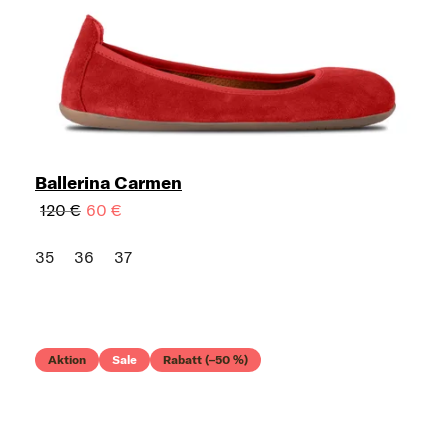
Ballerina Carmen
120 €
60 €
35
36
37
Aktion
Sale
Rabatt (–50 %)