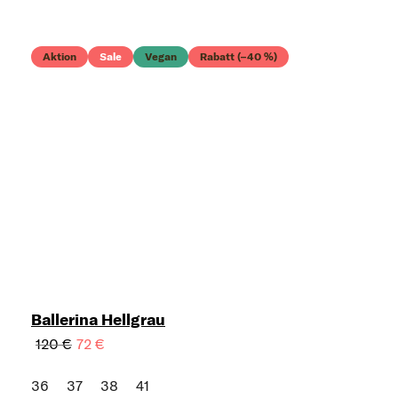
Aktion
Sale
Vegan
Rabatt (–40 %)
Ballerina Hellgrau
120 €
72 €
36
37
38
41