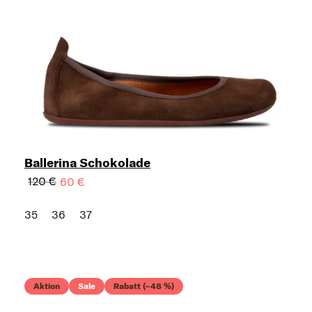
Ballerina Schokolade
120 €
60 €
35
36
37
Aktion
Sale
Rabatt (–48 %)