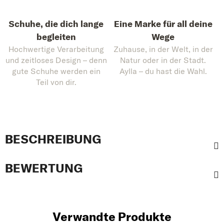
Schuhe, die dich lange
Eine Marke für all deine
begleiten
Wege
Hochwertige Verarbeitung
Zuhause, in der Welt, in der
und zeitloses Design – denn
Natur oder in der Stadt.
gute Schuhe werden ein
Aylla – du hast die Wahl.
Teil von dir.
BESCHREIBUNG
BEWERTUNG
Verwandte Produkte