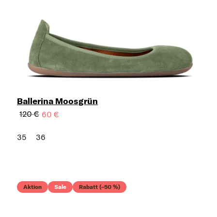
Ballerina Moosgrün
120 €
60 €
35
36
Aktion
Sale
Rabatt (–50 %)