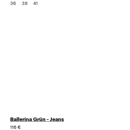
36
39
41
Ballerina Grün - Jeans
116 €