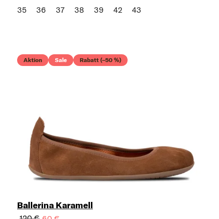
35
36
37
38
39
42
43
Aktion
Sale
Rabatt (–50 %)
Ballerina Karamell
120 €
60 €