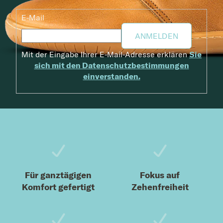
E-Mail
ANMELDEN
Mit der Eingabe Ihrer E-Mail-Adresse erklären
Sie
sich mit den Datenschutzbestimmungen
einverstanden.
Fußzeile
Für ganztägigen
Fokus auf
Komfort gefertigt
Zehenfreiheit