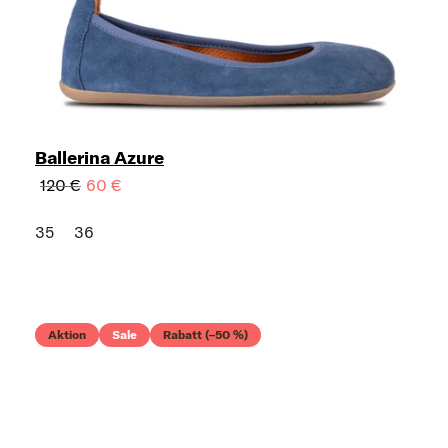
Ballerina Azure
120 €
60 €
35
36
Aktion
Sale
Rabatt (–50 %)