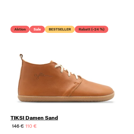
Aktion
Sale
BESTSELLER
Rabatt (–24 %)
TIKSI Damen Sand
146 €
110 €