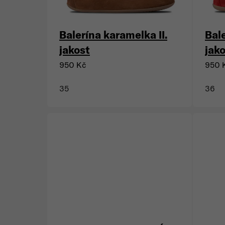
Balerína karamelka II.
Bale
jakost
jak
950 Kč
950 
35
36