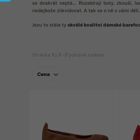
se dvakrát neptá… Rozebírají boty, zkouší, l
nedejbože zlikvidovat. A tak se o ně s vámi dělí.
Jsou to stále ty
skvělé kvalitní dámské barefoo
Stránka
1
z
1
-
7
položek celkem
Cena
Výpis produktů