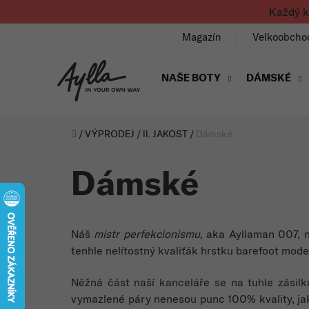
Přejít na obsah
Každý k
Magazín
Velkoobcho
NAŠE BOTY
DÁMSKÉ
Úvod
/
VÝPRODEJ
/
II. JAKOST
/
Dámské
Dámské
Náš
mistr perfekcionismu
, aka Ayllaman 007, 
tenhle nelítostný kvaliťák hrstku barefoot mode
Něžná část naší kanceláře se na tuhle zásilk
vymazlené páry nenesou punc 100% kvality, jak