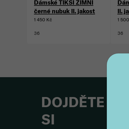
Dámské TIKSI ZIMNÍ
Dám
černé nubuk II. jakost
II. 
1 450 Kč
1 50
36
36
DOJDĚTE
SI