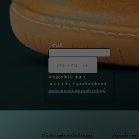
schránce.
E-mail
PŘIHLÁSIT SE
Vložením e-mailu
souhlasíte s
podmínkami
ochrany osobních údajů
Zápatí
Ušito pro celodenní
Zaměřeno 