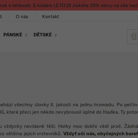
rok s lehkostí. S kódem LETO25 získáte 25% slevu na vše nez
d
O nás
Kontakt
PÁNSKÉ
DĚTSKÉ
nehází všechny úlovky II. jakosti na jednu hromadu. Po pečli
lů, které přeci jen někdo nevybrousil úplně do hladka. Ty poto
u vždycky nevídaně těší. Holky moc dobře vědí proč. Žádná 
o většina jejich vrstevníků.
Vždyť oči nás, obyčejných baref