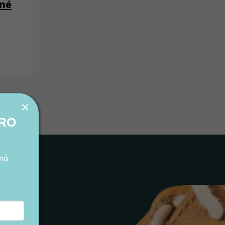
né
PRO
ná