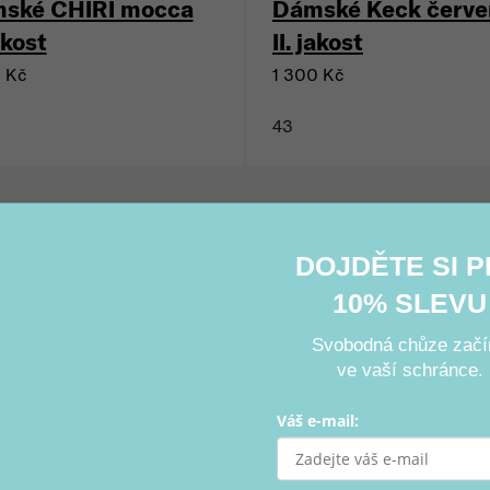
ské CHIRI mocca
Dámské Keck červe
jakost
II. jakost
0 Kč
1 300 Kč
43
Ovládací prvky výpisu
DOJDĚTE SI 
10% SLEVU
Svobodná chůze začí
ve vaší schránce.
Váš e-mail: