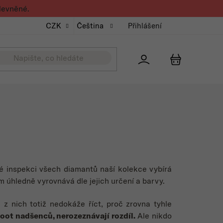
levněné.
CZK
Čeština
Přihlášení
Přihlášení
NÁKUPNÍ K
vé inspekci všech diamantů naší kolekce vybírá
m úhledně vyrovnává dle jejich určení a barvy.
z nich totiž nedokáže říct, proč zrovna tyhle
oot nadšenců, nerozeznávají rozdíl.
Ale nikdo