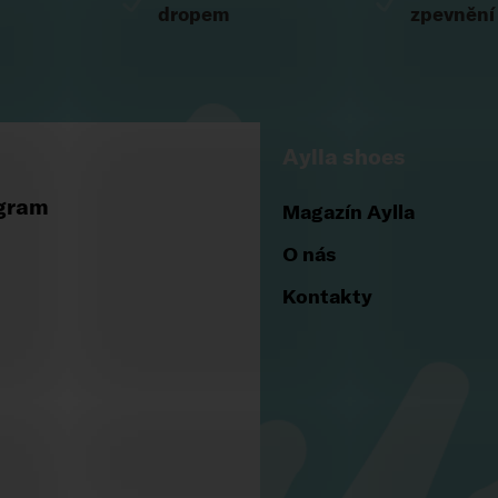
dropem
zpevnění
Aylla shoes
gram
Magazín Aylla
O nás
Kontakty