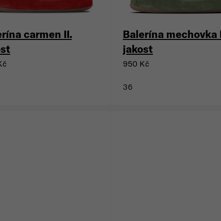
rína carmen II.
Balerína mechovka I
ost
jakost
Kč
950 Kč
36