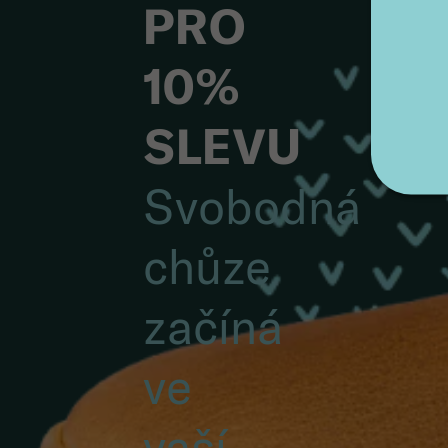
PRO
10%
SLEVU
Svobodná
chůze
začíná
ve
vaší