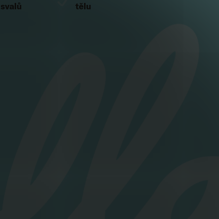
 svalů
tělu