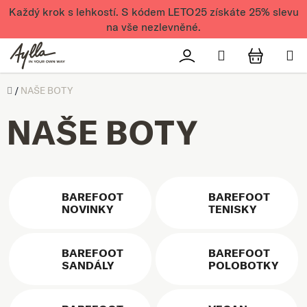
Přejít na obsah
Každý krok s lehkostí. S kódem LETO25 získáte 25% slevu
na vše nezlevněné.
Hledat
Přihlášení
NÁKUPN
Úvod
/
NAŠE BOTY
NAŠE BOTY
BAREFOOT
BAREFOOT
NOVINKY
TENISKY
BAREFOOT
BAREFOOT
SANDÁLY
POLOBOTKY