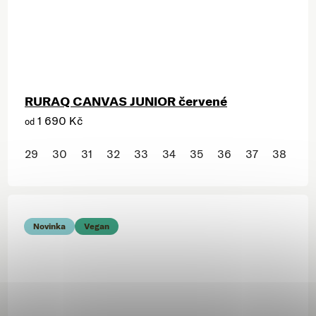
RURAQ CANVAS JUNIOR červené
1 690 Kč
od
29
30
31
32
33
34
35
36
37
38
Novinka
Vegan