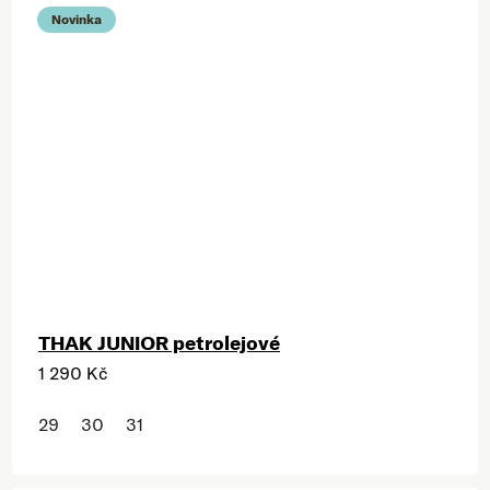
Novinka
THAK JUNIOR petrolejové
1 290 Kč
29
30
31