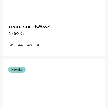
TINKU SOFT béžové
2 490 Kč
36
44
46
47
Novinka