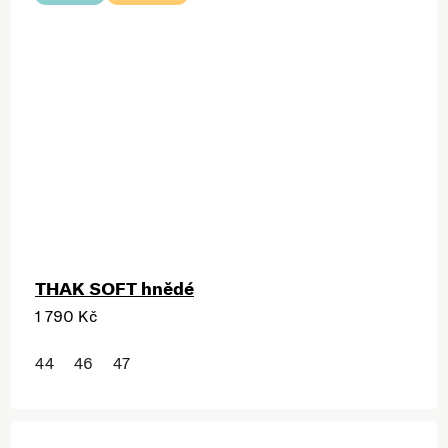
THAK SOFT hnědé
1 790 Kč
44
46
47