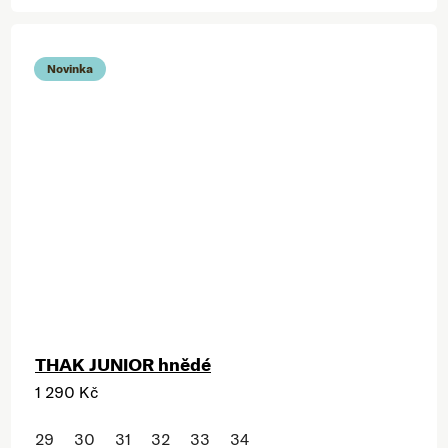
Novinka
THAK JUNIOR hnědé
1 290 Kč
29
30
31
32
33
34