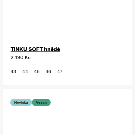
TINKU SOFT hnědé
2 490 Kč
43
44
45
46
47
Novinka
Vegan