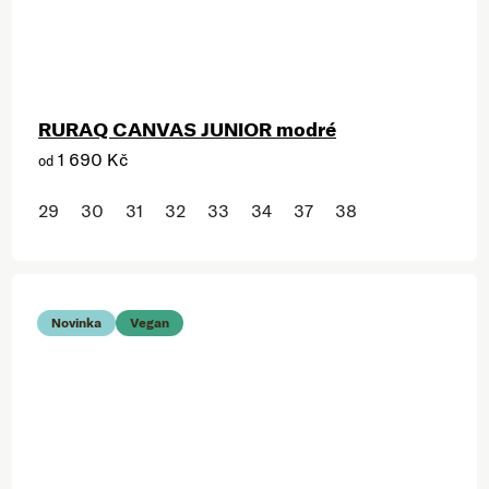
RURAQ CANVAS JUNIOR modré
1 690 Kč
od
29
30
31
32
33
34
37
38
Novinka
Vegan