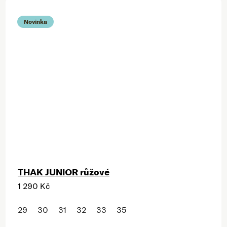
Novinka
THAK JUNIOR růžové
1 290 Kč
29
30
31
32
33
35