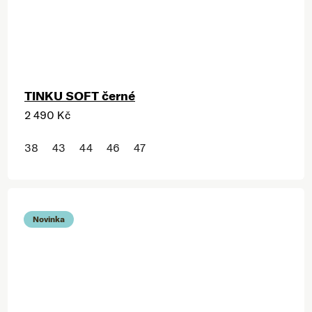
TINKU SOFT černé
2 490 Kč
38
43
44
46
47
Novinka