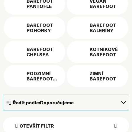
BAREFOOT
VEGAN
PANTOFLE
BAREFOOT
BAREFOOT
BAREFOOT
POHORKY
BALERÍNY
BAREFOOT
KOTNÍKOVÉ
CHELSEA
BAREFOOT
PODZIMNÍ
ZIMNÍ
BAREFOOT
BAREFOOT
OBUV
Řazení produktů
Řadit podle:
Doporučujeme
OTEVŘÍT FILTR