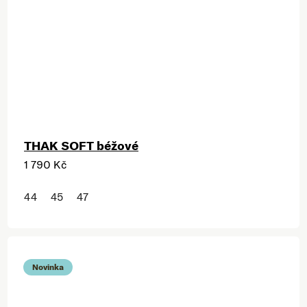
THAK SOFT béžové
1 790 Kč
44
45
47
Novinka