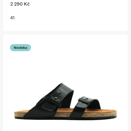
2 290 Kč
41
Novinka