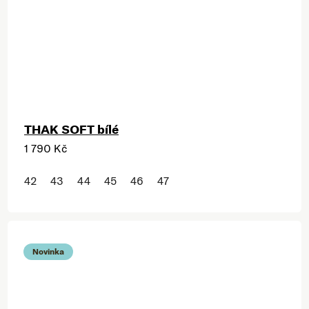
THAK SOFT bílé
1 790 Kč
42
43
44
45
46
47
Novinka