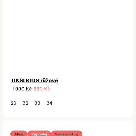
TIKSI KIDS růžové
1 990 Kč
990 Kč
29
32
33
34
Akce
Výprodej
Sleva (–50 %)