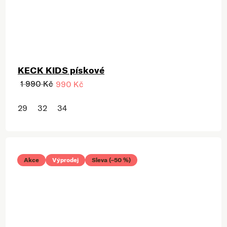
KECK KIDS pískové
1 990 Kč
990 Kč
29
32
34
Akce
Výprodej
Sleva (–50 %)