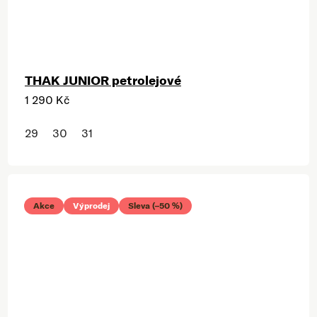
THAK JUNIOR petrolejové
1 290 Kč
29
30
31
Akce
Výprodej
Sleva (–50 %)