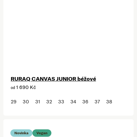
RURAQ CANVAS JUNIOR béžové
1 690 Kč
od
29
30
31
32
33
34
36
37
38
Novinka
Vegan