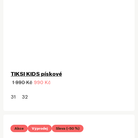
TIKSI KIDS pískové
1 990 Kč
990 Kč
31
32
Akce
Výprodej
Sleva (–50 %)