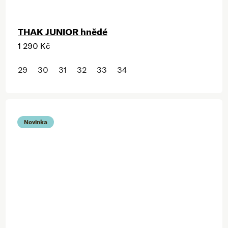
THAK JUNIOR hnědé
1 290 Kč
29
30
31
32
33
34
Novinka