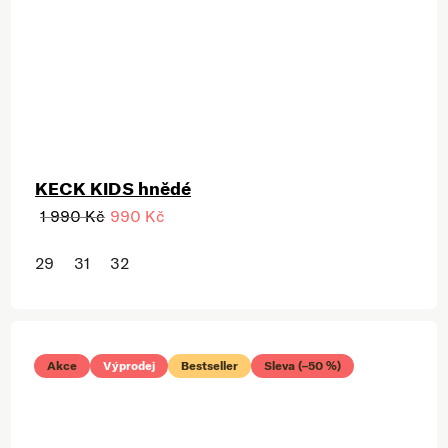
KECK KIDS hnědé
1 990 Kč
990 Kč
29
31
32
Akce
Výprodej
Bestseller
Sleva (–50 %)