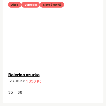
Akce
Výprodej
Sleva (–50 %)
Balerína azurka
2 790 Kč
1 390 Kč
35
36