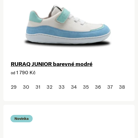
RURAQ JUNIOR barevné modré
1 790 Kč
od
29
30
31
32
33
34
35
36
37
38
Novinka