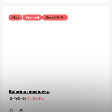
Akce
Výprodej
Sleva (–50 %)
Balerína mechovka
2 790 Kč
1 390 Kč
35
36