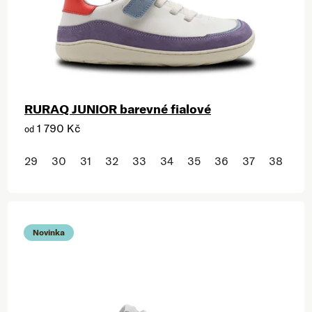
RURAQ JUNIOR barevné fialové
1 790 Kč
od
29
30
31
32
33
34
35
36
37
38
Novinka