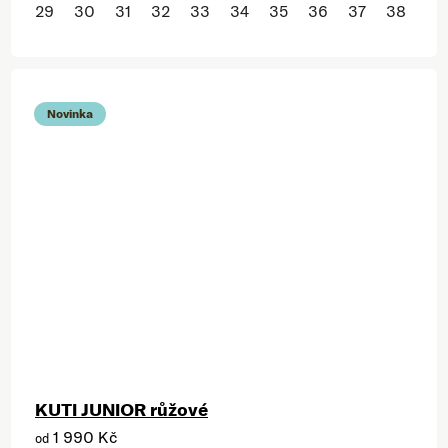
29
30
31
32
33
34
35
36
37
38
Novinka
KUTI JUNIOR růžové
1 990 Kč
od