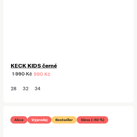
KECK KIDS černé
1 990 Kč
990 Kč
28
32
34
Akce
Výprodej
Bestseller
Sleva (–50 %)