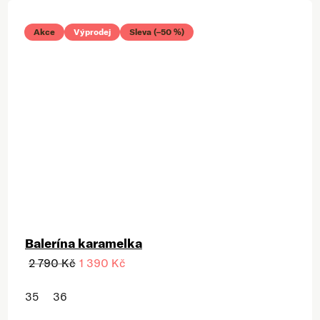
Akce
Výprodej
Sleva (–50 %)
Balerína karamelka
2 790 Kč
1 390 Kč
35
36