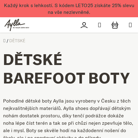
Přejít na obsah
Každý krok s lehkostí. S kódem LETO25 získáte 25% slevu
na vše nezlevněné.
Hledat
Přihlášení
NÁKUPN
Úvod
/
DĚTSKÉ
DĚTSKÉ
BAREFOOT BOTY
Pohodlné dětské boty Aylla jsou vyrobeny v Česku z těch
nejkvalitnějších materiálů. Aylla shoes dopřávají dětským
nohám dostatek prostoru, díky tenčí podrážce dokáže
noha lépe číst terén a tak se při chůzi nejen zpevňuje tělo,
ale i mysl. Boty se skvěle hodí na každodenní nošení do
školy, ale i na sportovní aktivity a do přírody.