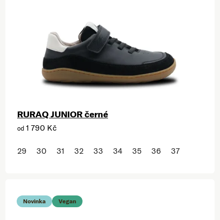
RURAQ JUNIOR černé
1 790 Kč
od
29
30
31
32
33
34
35
36
37
Novinka
Vegan