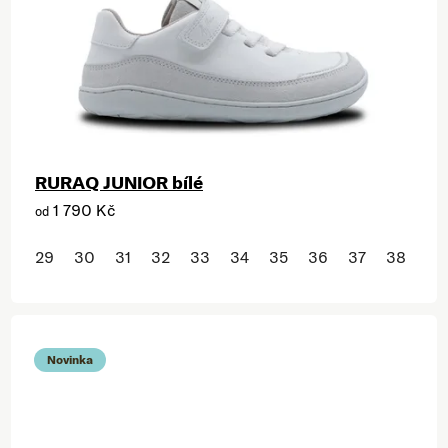
RURAQ JUNIOR bílé
1 790 Kč
od
29
30
31
32
33
34
35
36
37
38
Novinka