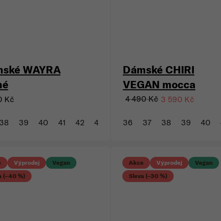
nka
Vegan
Akce
Výprodej
Vegan
Sleva (–20 %)
mské WAYRA
Dámské CHIRI
né
VEGAN mocca
4 490 Kč
0 Kč
3 590 Kč
38
39
40
41
42
43
36
37
38
39
40
e
Výprodej
Vegan
Akce
Výprodej
Vegan
a (–40 %)
Sleva (–30 %)