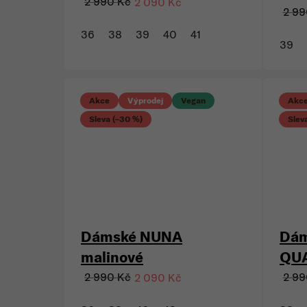
Dám
Dámské NUNA žluté
QUA
2 990 Kč
2 090 Kč
2 99
36
38
39
40
41
39
Akce
Výprodej
Vegan
Akc
Sleva (–30 %)
Slev
Dámské NUNA
Dám
malinové
QU