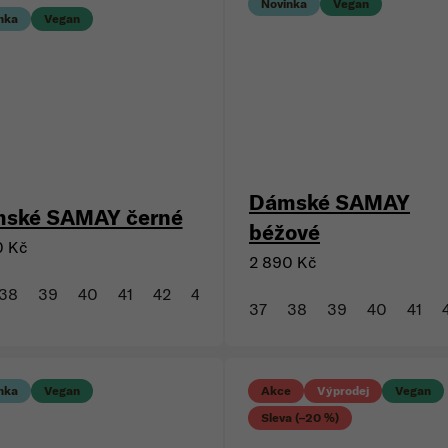
Novinka
Vegan
nka
Vegan
Dámské SAMAY
ské SAMAY černé
béžové
0 Kč
2 890 Kč
38
39
40
41
42
43
37
38
39
40
41