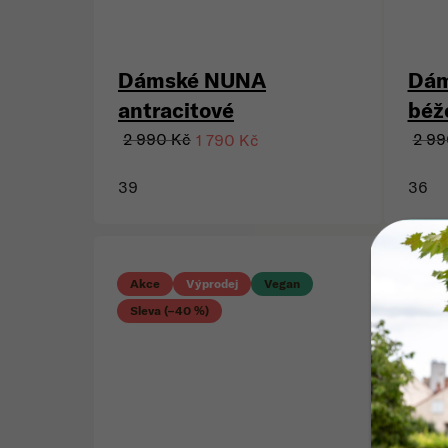
Dámské NUNA
Dám
antracitové
béž
2 990 Kč
2 99
1 790 Kč
39
36
Akc
Akce
Výprodej
Vegan
Slev
Sleva (–40 %)