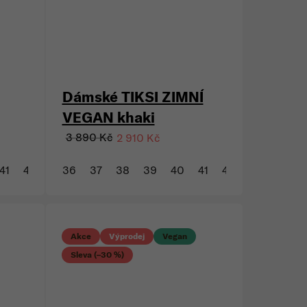
Akce
Výprodej
Vegan
Sleva (–25 %)
Dámské TIKSI ZIMNÍ
VEGAN khaki
3 890 Kč
2 910 Kč
41
42
43
36
37
38
39
40
41
42
43
Akce
Výprodej
Vegan
Sleva (–30 %)