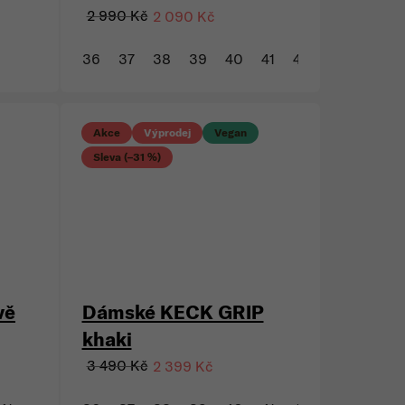
Dámské NUNA
t
QUADRO malinové
2 990 Kč
2 090 Kč
36
37
38
39
40
41
43
Akce
Výprodej
Vegan
Sleva (–31 %)
vě
Dámské KECK GRIP
khaki