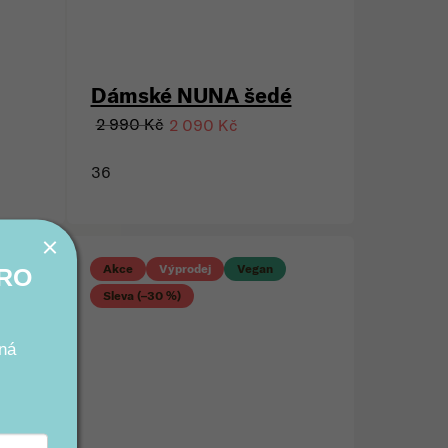
Dámské NUNA šedé
2 990 Kč
2 090 Kč
36
PRO
Akce
Výprodej
Vegan
ná
Sleva (–30 %)