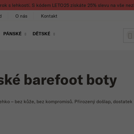
rok s lehkostí. S kódem LETO25 získáte 25% slevu na vše nez
d
O nás
Kontakt
PÁNSKÉ
DĚTSKÉ
ké barefoot boty
nalehko – bez kůže, bez kompromisů. Přirozený došlap, dostat