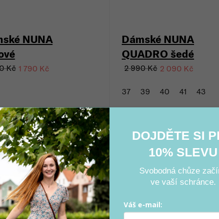
ské NUNA
Dámské NUNA
ové
QUADRO šedé
0 Kč
2 990 Kč
1 790 Kč
2 090 Kč
37
39
40
41
43
DOJDĚTE SI 
10% SLEVU
e
Výprodej
Vegan
Akce
Výprodej
Vegan
Svobodná chůze začí
a (–30 %)
Sleva (–30 %)
ve vaší schránce.
Váš e-mail: