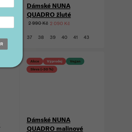
Dámské NUNA
QUADRO žluté
2 990 Kč
2 090 Kč
ER
37
38
39
40
41
43
Akce
Výprodej
Vegan
Sleva (–30 %)