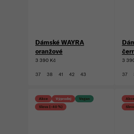
Novinka
Vegan
Novi
Dámské WAYRA
Dá
oranžové
čer
3 390 Kč
3 39
37
38
41
42
43
37
Akce
Výprodej
Vegan
Akc
Sleva (–40 %)
Slev