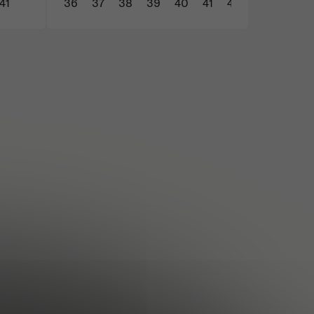
3 490 Kč
2 399 Kč
41
36
37
38
39
40
41
43