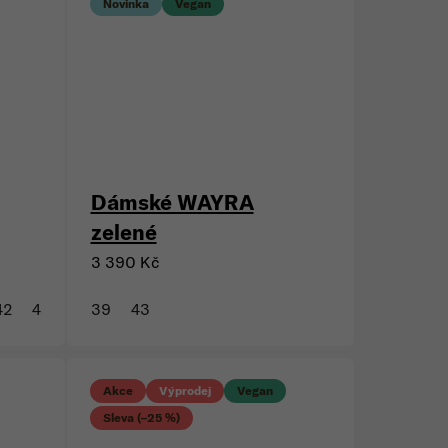
Novinka
Vegan
Dámské WAYRA
zelené
3 390 Kč
42
43
39
43