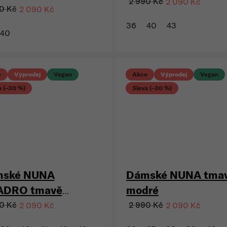
ské NUNA
Dámské NUNA min
DRO mint
2 990 Kč
2 090 Kč
0 Kč
2 090 Kč
36
40
43
40
e
Výprodej
Vegan
Akce
Výprodej
Vegan
a (–30 %)
Sleva (–30 %)
ské NUNA
Dámské NUNA tma
ADRO tmavě
modré