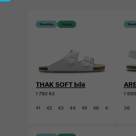
Cena
Výpis produktů
Novinka
Vegan
Novi
THAK SOFT bílé
ARE
1 790 Kč
1 99
41
42
43
44
45
46
47
36