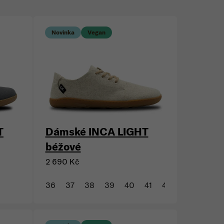
Novinka
Vegan
T
Dámské INCA LIGHT
béžové
2 690 Kč
36
37
38
39
40
41
42