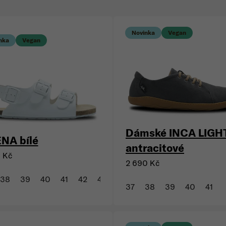
Novinka
Vegan
nka
Vegan
Dámské INCA LIGH
NA bílé
antracitové
0 Kč
2 690 Kč
38
39
40
41
42
43
44
45
46
47
37
38
39
40
41