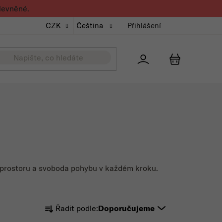
levněné.
CZK
Čeština
Přihlášení
Přihlášení
NÁKUPNÍ K
ek prostoru a svoboda pohybu v každém kroku.
Řazení produktů
Řadit podle:
Doporučujeme