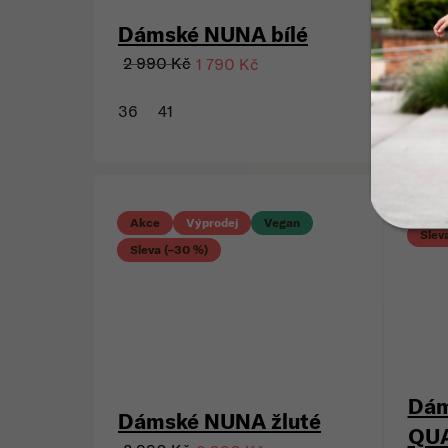
Dám
Dámské NUNA bílé
QUA
2 990 Kč
1 790 Kč
2 99
36
41
39
Akc
Akce
Výprodej
Vegan
Slev
Sleva (–30 %)