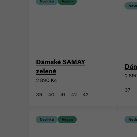
Novinka
Vegan
Novi
Dámské SAMAY
Dám
zelené
2 89
2 890 Kč
37
39
40
41
42
43