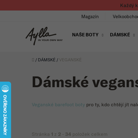
Přejít na obsah
Každý k
Magazín
Velkoobcho
NAŠE BOTY
DÁMSKÉ
Úvod
/
DÁMSKÉ
/
VEGANSKÉ
Dámské vegans
Veganské barefoot boty
pro ty, kdo chtějí jít 
Stránka
1
z
2
-
34
položek celkem