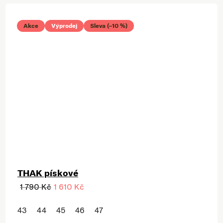
Akce
Výprodej
Sleva (–10 %)
THAK pískové
1 790 Kč
1 610 Kč
43
44
45
46
47