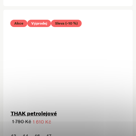
Akce
Výprodej
Sleva (–10 %)
THAK petrolejové
1 790 Kč
1 610 Kč
43
44
46
47