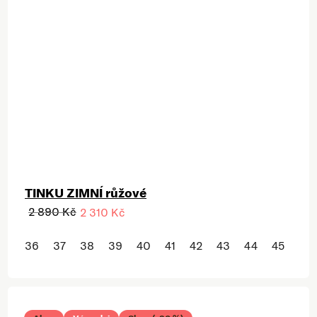
TINKU ZIMNÍ růžové
2 890 Kč
2 310 Kč
36
37
38
39
40
41
42
43
44
45