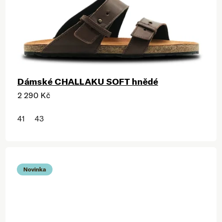
Dámské CHALLAKU SOFT hnědé
2 290 Kč
41
43
Novinka