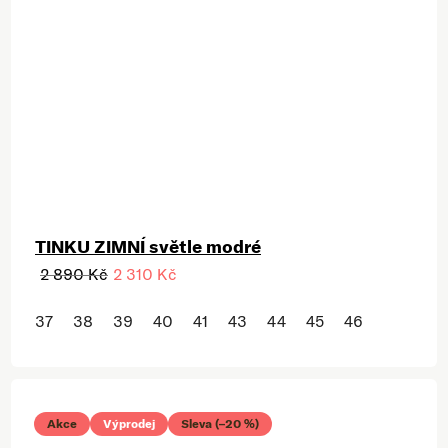
TINKU ZIMNÍ světle modré
2 890 Kč
2 310 Kč
37
38
39
40
41
43
44
45
46
Akce
Výprodej
Sleva (–20 %)