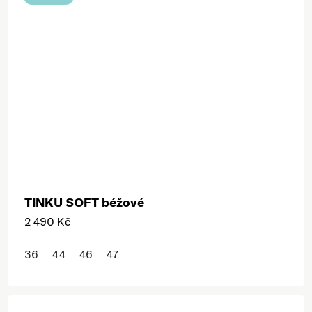
TINKU SOFT béžové
2 490 Kč
36
44
46
47