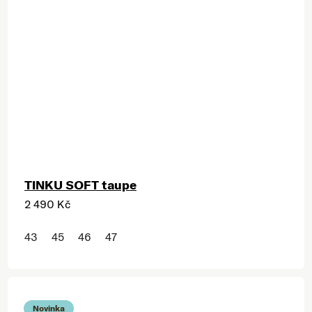
TINKU SOFT taupe
2 490 Kč
43
45
46
47
Novinka