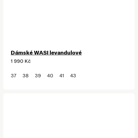
Dámské WASI levandulové
1 990 Kč
37
38
39
40
41
43