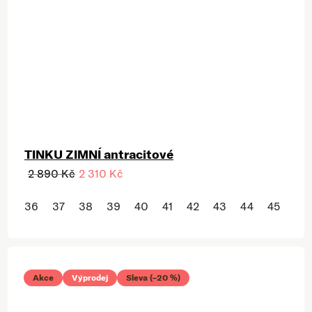
TINKU ZIMNÍ antracitové
2 890 Kč
2 310 Kč
36
37
38
39
40
41
42
43
44
45
46
Akce
Výprodej
Sleva (–20 %)