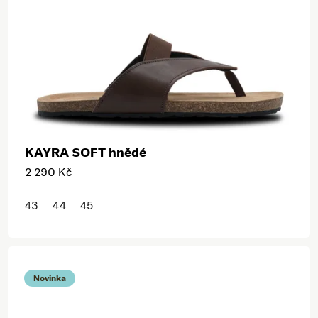
KAYRA SOFT hnědé
2 290 Kč
43
44
45
Novinka