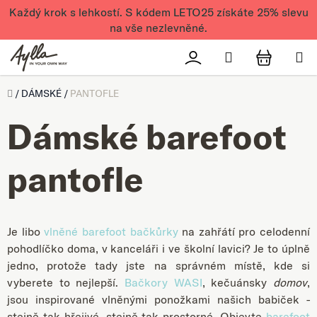
Přejít na obsah
Každý krok s lehkostí. S kódem LETO25 získáte 25% slevu
na vše nezlevněné.
Hledat
Přihlášení
NÁKUPN
Úvod
/
DÁMSKÉ
/
PANTOFLE
Dámské barefoot
pantofle
Je libo
vlněné barefoot bačkůrky
na zahřátí pro celodenní
pohodlíčko doma, v kanceláři i ve školní lavici? Je to úplně
jedno, protože tady jste na správném místě, kde si
vyberete to nejlepší.
Bačkory WASI
, kečuánsky
domov
,
jsou inspirované vlněnými ponožkami našich babiček -
stejně tak hřejivé, stejně tak prostorné. Objevte
barefoot