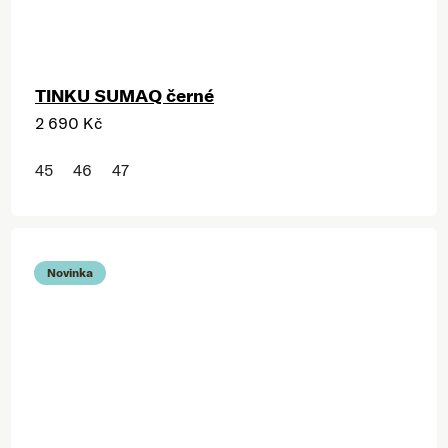
TINKU SUMAQ černé
2 690 Kč
45
46
47
Novinka