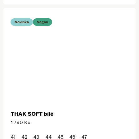
Novinka
Vegan
THAK SOFT bílé
1 790 Kč
41
42
43
44
45
46
47