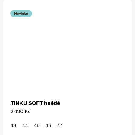
Novinka
TINKU SOFT hnědé
2 490 Kč
43
44
45
46
47