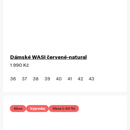
Dámské WASI červené-natural
1 990 Kč
36
37
38
39
40
41
42
43
Akce
Výprodej
Sleva (–20 %)