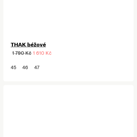
THAK béžové
1 790 Kč
1 610 Kč
45
46
47