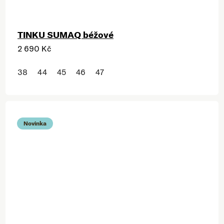
TINKU SUMAQ béžové
2 690 Kč
38
44
45
46
47
Novinka