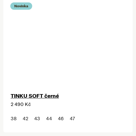
Novinka
TINKU SOFT černé
2 490 Kč
38
42
43
44
46
47