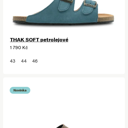
THAK SOFT petrolejové
1 790 Kč
43
44
46
Novinka