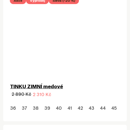
Akce
Výprodej
Sleva (–20 %)
TINKU ZIMNÍ medové
2 890 Kč
2 310 Kč
36
37
38
39
40
41
42
43
44
45
46