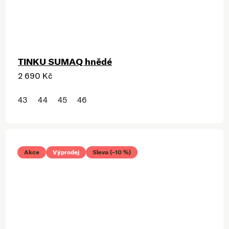
TINKU SUMAQ hnědé
2 690 Kč
43
44
45
46
Akce
Výprodej
Sleva (–10 %)