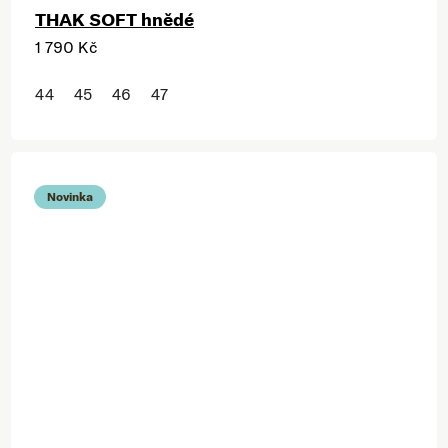
THAK SOFT hnědé
1 790 Kč
44
45
46
47
Novinka