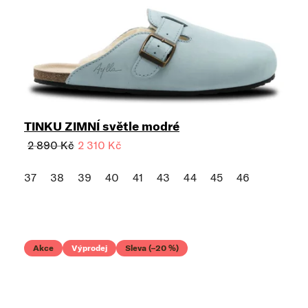
TINKU ZIMNÍ světle modré
2 890 Kč
2 310 Kč
37
38
39
40
41
43
44
45
46
Akce
Výprodej
Sleva (–20 %)