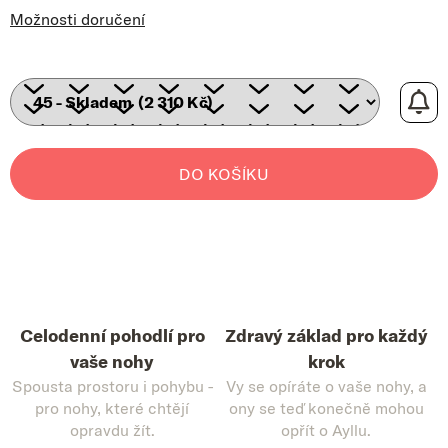
Možnosti doručení
DO KOŠÍKU
Celodenní pohodlí pro
Zdravý základ pro každý
vaše nohy
krok
Spousta prostoru i pohybu -
Vy se opíráte o vaše nohy, a
pro nohy, které chtějí
ony se teď konečně mohou
opravdu žít.
opřít o Ayllu.