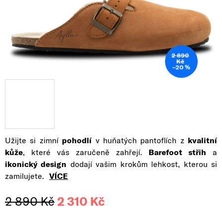
2 890
Kč
–20 %
Užijte si zimní
pohodlí
v huňatých pantoflích z
kvalitní
kůže
, které vás zaručeně zahřejí.
Barefoot střih
a
ikonický design
dodají vašim krokům lehkost, kterou si
zamilujete.
VÍCE
2 890 Kč
2 310 Kč
Měrná cena: