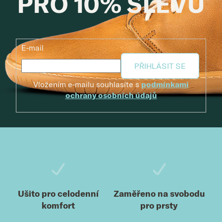
PRO 10% SLEVU
E-mail
PŘIHLÁSIT SE
Vložením e-mailu souhlasíte s
podmínkami
ochrany osobních údajů
Zápatí
Ušito pro celodenní
Zaměřeno na svobodu
komfort
pro prsty