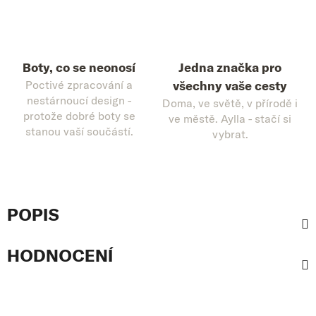
Boty, co se neonosí
Jedna značka pro
Poctivé zpracování a
všechny vaše cesty
nestárnoucí design -
Doma, ve světě, v přírodě i
protože dobré boty se
ve městě. Aylla - stačí si
stanou vaší součástí.
vybrat.
POPIS
HODNOCENÍ