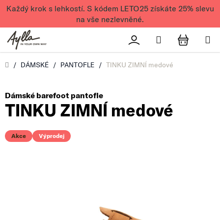
Přejít na obsah
Každý krok s lehkostí. S kódem LETO25 získáte 25% slevu
na vše nezlevněné.
Hledat
Přihlášení
NÁKUPN
Úvod
/
DÁMSKÉ
/
PANTOFLE
/
TINKU ZIMNÍ medové
Dámské barefoot pantofle
TINKU ZIMNÍ medové
Akce
Výprodej