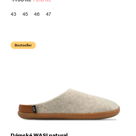
43
45
46
47
Bestseller
Dámské WASI natural