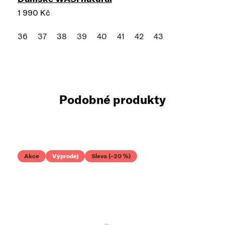
1 990 Kč
36
37
38
39
40
41
42
43
Podobné produkty
Akce
Výprodej
Sleva (–20 %)