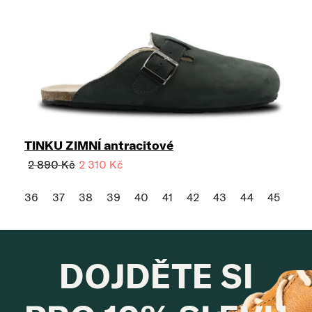
TINKU ZIMNÍ antracitové
2 890 Kč
2 310 Kč
36
37
38
39
40
41
42
43
44
45
46
DOJDĚTE SI