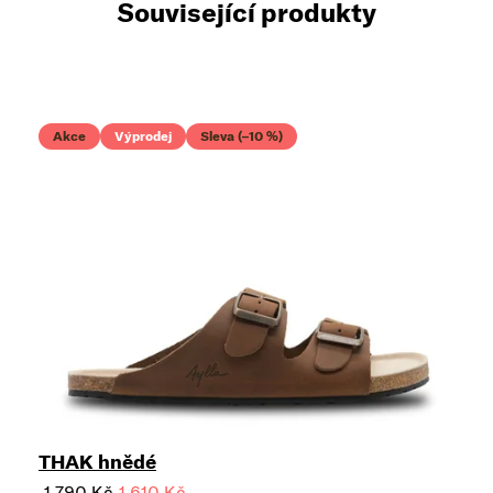
Související produkty
Akce
Výprodej
Sleva (–10 %)
THAK hnědé
1 790 Kč
1 610 Kč