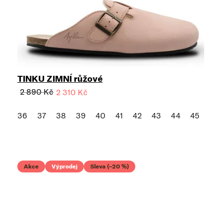
TINKU ZIMNÍ růžové
2 890 Kč
2 310 Kč
36
37
38
39
40
41
42
43
44
45
Akce
Výprodej
Sleva (–20 %)