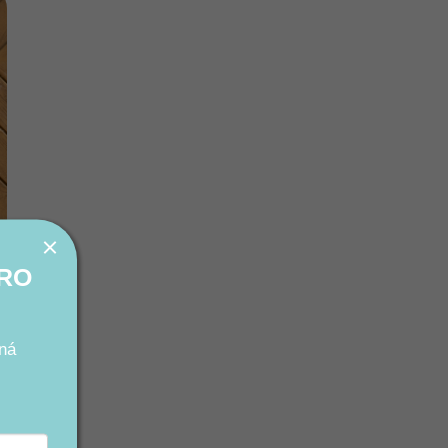
PRO
ná