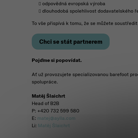
odpovědná evropská výroba
dlouhodobá spolehlivost dodavatelského ř
To vše přispívá k tomu, že se můžete soustředi
Chci se stát partnerem
Pojďme si popovídat.
Ať už provozujete specializovanou barefoot pro
spolupráce.
Matěj Šlaichrt
Head of B2B
P: +420 732 599 580
E:
matej@aylla.com
Li:
Matěj Šlaichrt