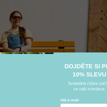
DOJDĚTE SI 
10% SLEVU
Svobodná chůze začí
ve vaší schránce.
Váš e-mail: