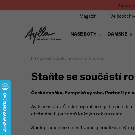
Přejít na obsah
Každý k
Magazín
Velkoobcho
NAŠE BOTY
DÁMSKÉ
Úvod
/
Společné kroky pro kvalitní barefoot
Staňte se součástí r
Česká značka. Evropská výroba. Partneři po c
Aylla vznikla v České republice s jediným cíle
obchodních partnerů každým rokem roste.
Spolupracujeme s desítkami specializovaných pr