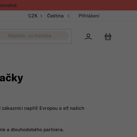
levněné.
CZK
Čeština
Přihlášení
Přihlášení
NÁKUPNÍ K
načky
 zákazníci napříč Evropou a síť našich
tele a dlouhodobého partnera.