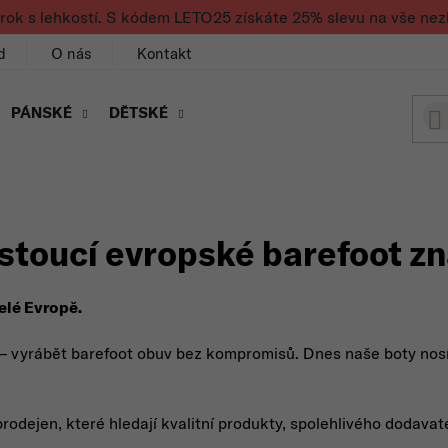
rok s lehkostí. S kódem LETO25 získáte 25% slevu na vše nez
d
O nás
Kontakt
PÁNSKÉ
DĚTSKÉ
ostoucí evropské barefoot z
elé Evropě.
m – vyrábět barefoot obuv bez kompromisů. Dnes naše boty nosí
odejen, které hledají kvalitní produkty, spolehlivého dodava