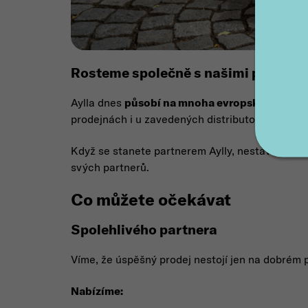
Rosteme společně s našimi partner
Aylla dnes
působí na mnoha evropských trzíc
prodejnách i u zavedených distributorů napříč 
Když se stanete partnerem Aylly, nestáváte se
svých partnerů.
Co můžete očekávat
Spolehlivého partnera
Víme, že úspěšný prodej nestojí jen na dobrém
Nabízíme: