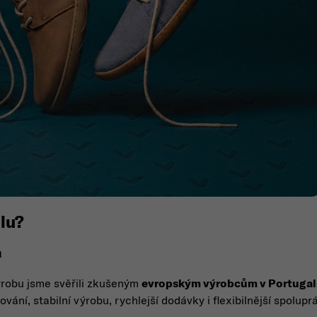
lu?
m
robu jsme svěřili zkušeným
evropským výrobcům v Portuga
ní, stabilní výrobu, rychlejší dodávky i flexibilnější spolup