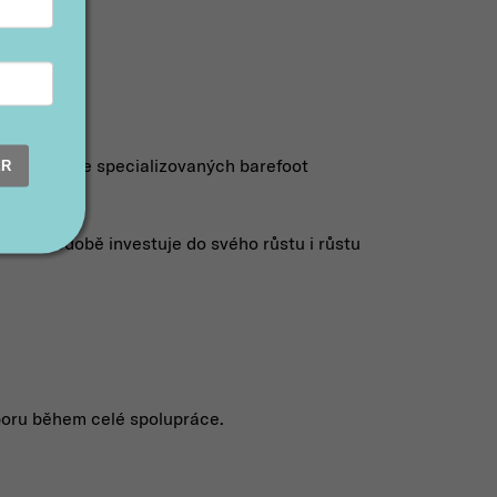
y najdete ve specializovaných barefoot
ER
rá dlouhodobě investuje do svého růstu i růstu
poru během celé spolupráce.