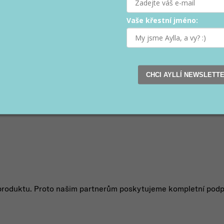
Vaše křestní jméno:
y
h
a každý rok rozšiřuje síť obchodních partnerů. Naše produkt
CHCI AYLLÍ NEWSLETT
Evropou.
 jedním z mnoha odběratelů.
Stáváte se součástí značky
, kte
 produktu. Proto našim partnerům poskytujeme kompletní pod