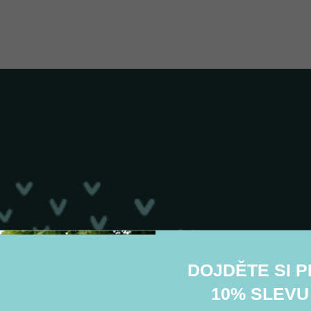
Ovládací prvky výpisu
DOJDĚTE SI 
10% SLEVU