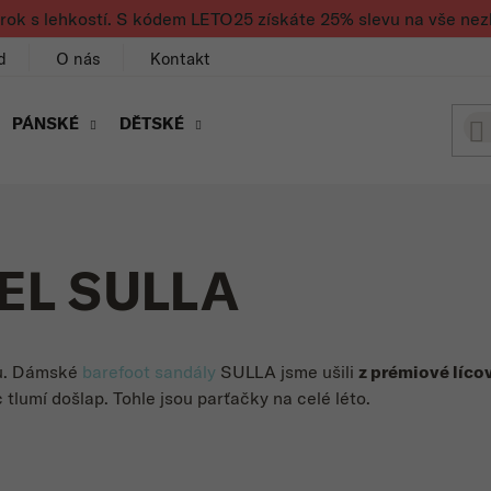
rok s lehkostí. S kódem LETO25 získáte 25% slevu na vše nez
d
O nás
Kontakt
PÁNSKÉ
DĚTSKÉ
L SULLA
ku. Dámské
barefoot sandály
SULLA jsme ušili
z prémiové líco
 tlumí došlap. Tohle jsou parťačky na celé léto.