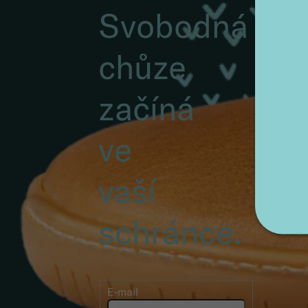
SLEVU
Svobodná
chůze
začíná
ve
vaší
schránce.