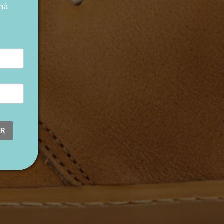
ná
ER