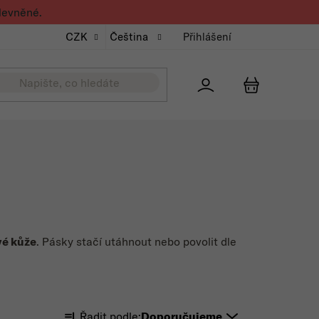
levněné.
CZK
Čeština
Přihlášení
Přihlášení
NÁKUPNÍ K
vé kůže
. Pásky stačí utáhnout nebo povolit dle
Řazení produktů
Řadit podle:
Doporučujeme