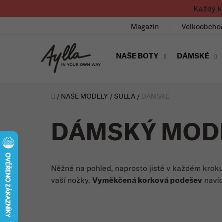
Přejít na obsah
Každý k
Magazín
Velkoobcho
NAŠE BOTY
DÁMSKÉ
Úvod
/
NAŠE MODELY
/
SULLA
/
DÁMSKÉ
DÁMSKÝ MODE
Něžné na pohled, naprosto jisté v každém kro
vaší nožky
.
Vyměkčená korková podešev
navíc