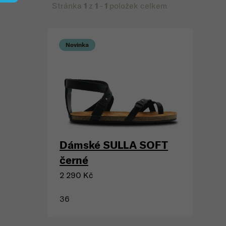
Stránka
1
z
1
-
1
položek celkem
Cena
Výpis produktů
Novinka
Dámské SULLA SOFT
černé
2 290 Kč