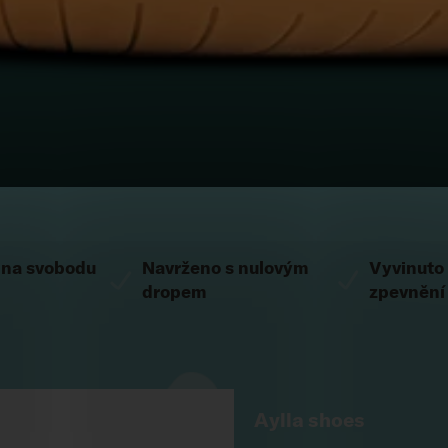
na svobodu
Navrženo s nulovým
Vyvinuto
dropem
zpevnění