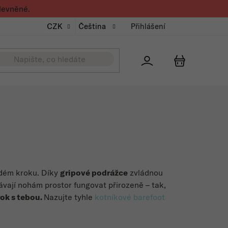
levněné.
CZK
Čeština
Přihlášení
Přihlášení
NÁKUPNÍ K
aždém kroku.
Díky
gripové podrážce
zvládnou
vají nohám prostor fungovat přirozeně – tak,
rok s tebou.
Nazujte tyhle
kotníkové barefoot