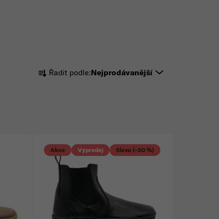
Řazení produktů
Řadit podle:
Nejprodávanější
Akce
Výprodej
Sleva (–30 %)