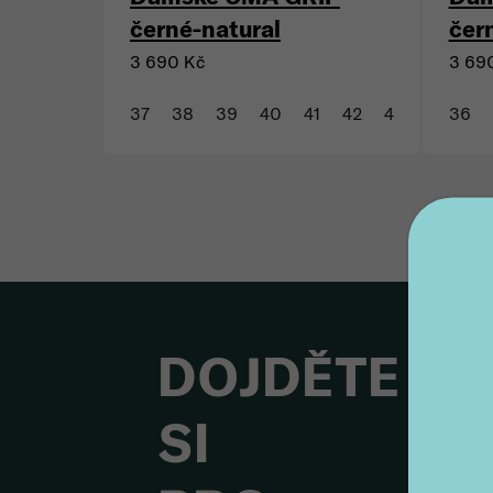
černé-natural
čer
3 690 Kč
3 69
37
38
39
40
41
42
43
36
DOJDĚTE
SI