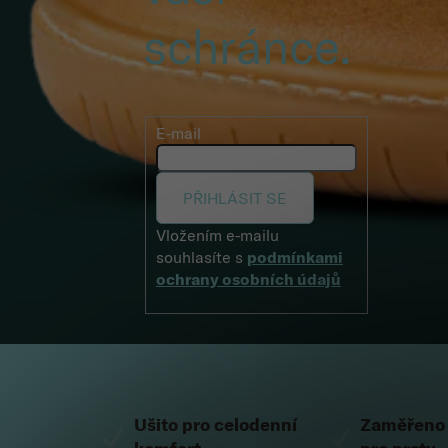
schránce.
E-mail
PŘIHLÁSIT SE
Vložením e-mailu
souhlasíte s
podmínkami
ochrany osobních údajů
Zápatí
Ušito pro celodenní
Zaměřeno 