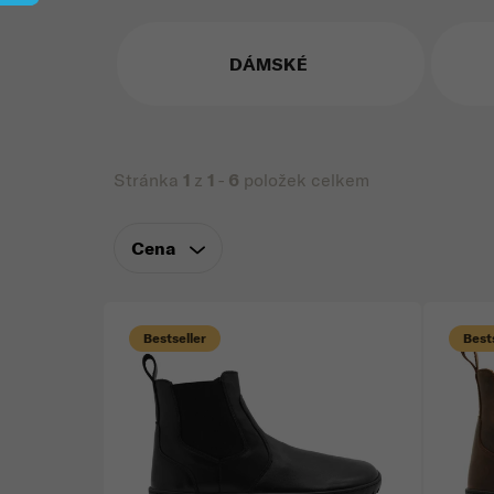
DÁMSKÉ
Stránka
1
z
1
-
6
položek celkem
Cena
Výpis produktů
Bestseller
Bests