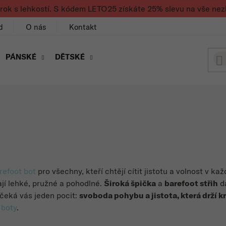
rok s lehkostí. S kódem LETO25 získáte 25% slevu na vše nez
d
O nás
Kontakt
PÁNSKÉ
DĚTSKÉ
refoot bot
pro všechny,
kteří chtějí cítit jistotu a volnost v k
ají lehké, pružné a pohodlné.
Široká špička
a
barefoot střih
dá
čeká vás jeden pocit:
svoboda pohybu a jistota, která drží k
 boty
.