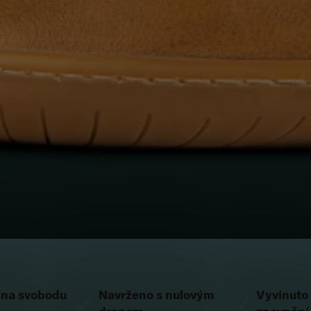
na svobodu
Navrženo s nulovým
Vyvinuto