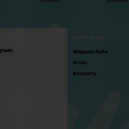
dropem
zpevnění
Aylla shoes
gram
Magazín Aylla
O nás
Kontakty