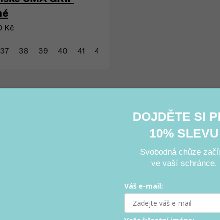
né
0 Kč
37
38
39
40
41
42
43
Ovládací prvky výpisu
DOJDĚTE SI 
10% SLEVU
Svobodná chůze začí
ve vaší schránce.
Váš e-mail: