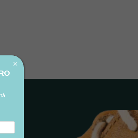
PRO
ná