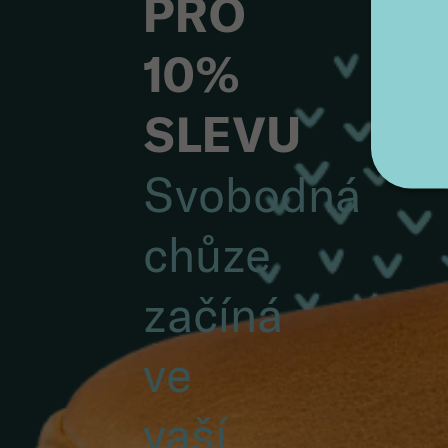
PRO
10%
SLEVU
Svobodná
chůze
začíná
ve
vaší