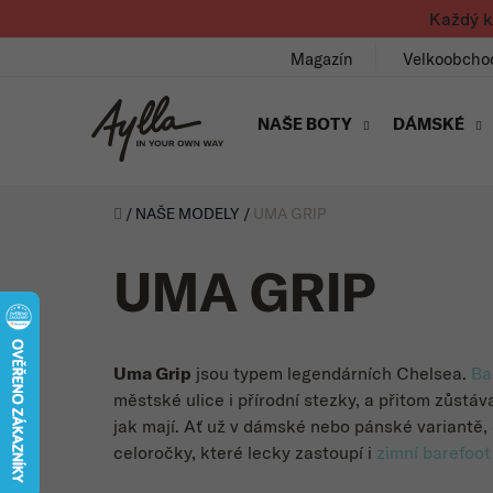
Přejít na obsah
Každý k
Magazín
Velkoobcho
NAŠE BOTY
DÁMSKÉ
Úvod
/
NAŠE MODELY
/
UMA GRIP
UMA GRIP
Uma Grip
jsou typem legendárních Chelsea.
Ba
městské ulice i přírodní stezky, a přitom zůstáv
jak mají.
Ať už v dámské nebo pánské variantě, 
celoročky, které lecky zastoupí i
zimní barefoot