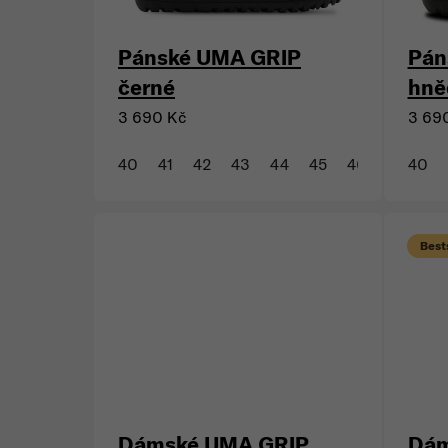
Pánské UMA GRIP
Pán
černé
hně
3 690 Kč
3 69
40
41
42
43
44
45
46
47
40
Bests
Dámské UMA GRIP
Dám