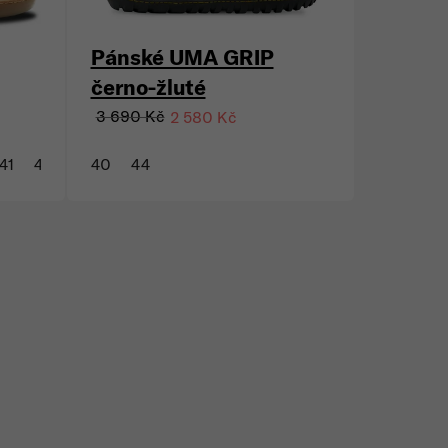
Pánské UMA GRIP
černo-žluté
3 690 Kč
2 580 Kč
41
42
43
40
44