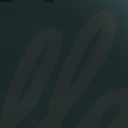
 svalů
tělu