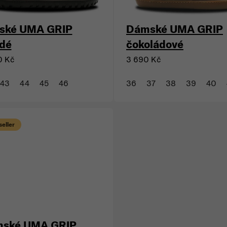
ské UMA GRIP
Dámské UMA GRIP
dé
čokoládové
0 Kč
3 690 Kč
43
44
45
46
36
37
38
39
40
eller
ské UMA GRIP