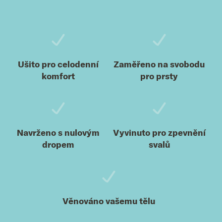
Zápatí
Ušito pro celodenní
Zaměřeno na svobodu
komfort
pro prsty
Navrženo s nulovým
Vyvinuto pro zpevnění
dropem
svalů
Věnováno vašemu tělu