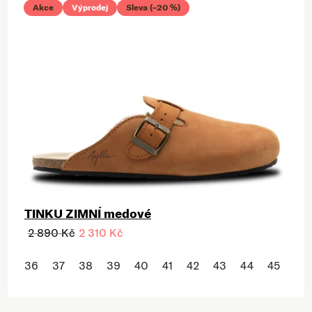
Akce
Výprodej
Sleva (–20 %)
TINKU ZIMNÍ medové
2 890 Kč
2 310 Kč
36
37
38
39
40
41
42
43
44
45
46