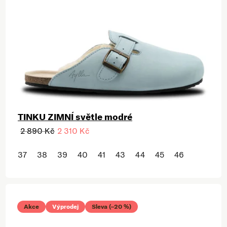
TINKU ZIMNÍ světle modré
2 890 Kč
2 310 Kč
37
38
39
40
41
43
44
45
46
Akce
Výprodej
Sleva (–20 %)