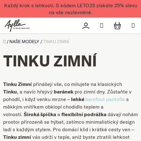
Přejít na obsah
Každý krok s lehkostí. S kódem LETO25 získáte 25% slevu
na vše nezlevněné.
Hledat
Přihlášení
NÁKUPN
Úvod
/
NAŠE MODELY
/
TINKU ZIMNÍ
TINKU ZIMNÍ
Tinku Zimní
přinášejí vše, co milujete na klasických
Tinku
, a navíc hřejivý
beránek
pro zimní dny.
Zůstaňte v
pohodlí, i když venku mrzne –
lehké
barefoot pantofle
s
měkkým vnitřkem obklopí chodidlo teplem a
volností.
Široká špička
a
flexibilní podrážka
dávají nohám
prostor přirozeně se hýbat, zatímco minimalistický design
ladí s každým stylem.
Pro domácí klid i krátké cesty ven –
Tinku zimní
vás udrží v teple, aniž byste ztratili lehkost