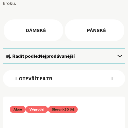
kroku.
DÁMSKÉ
PÁNSKÉ
Řazení produktů
Řadit podle:
Nejprodávanější
OTEVŘÍT FILTR
Výpis produktů
Akce
Výprodej
Sleva (–20 %)