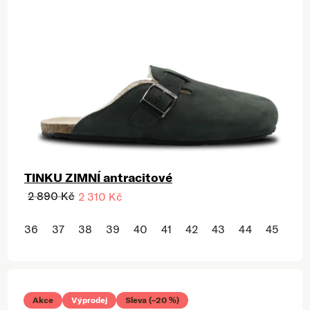
TINKU ZIMNÍ antracitové
2 890 Kč
2 310 Kč
36
37
38
39
40
41
42
43
44
45
46
Akce
Výprodej
Sleva (–20 %)