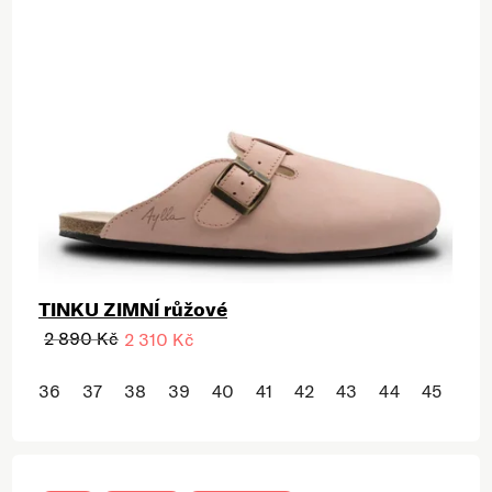
TINKU ZIMNÍ růžové
2 890 Kč
2 310 Kč
36
37
38
39
40
41
42
43
44
45