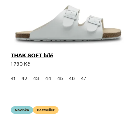
THAK SOFT bílé
1 790 Kč
41
42
43
44
45
46
47
Novinka
Bestseller