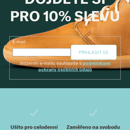
PRO 10% SLEVU
E-mail
PŘIHLÁSIT SE
Vložením e-mailu souhlasíte s
podmínkami
ochrany osobních údajů
Zápatí
Ušito pro celodenní
Zaměřeno na svobodu