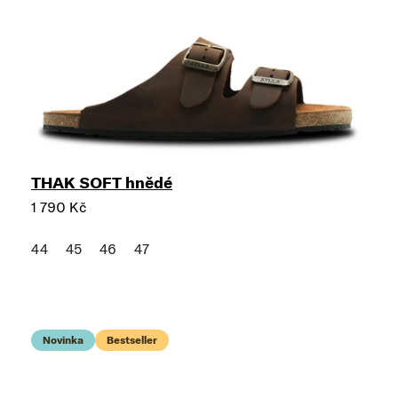
THAK SOFT hnědé
1 790 Kč
44
45
46
47
Novinka
Bestseller