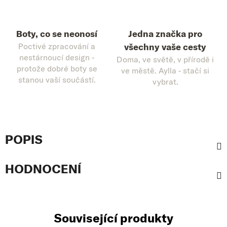
Boty, co se neonosí
Jedna značka pro
Poctivé zpracování a
všechny vaše cesty
nestárnoucí design -
Doma, ve světě, v přírodě i
protože dobré boty se
ve městě. Aylla - stačí si
stanou vaší součástí.
vybrat.
POPIS
HODNOCENÍ
Související produkty