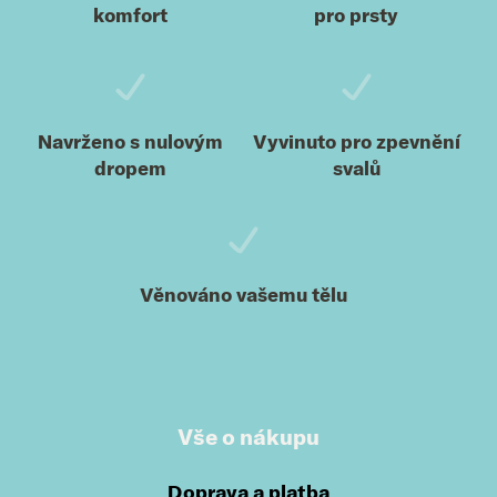
komfort
pro prsty
Navrženo s nulovým
Vyvinuto pro zpevnění
dropem
svalů
Věnováno vašemu tělu
Vše o nákupu
Doprava a platba