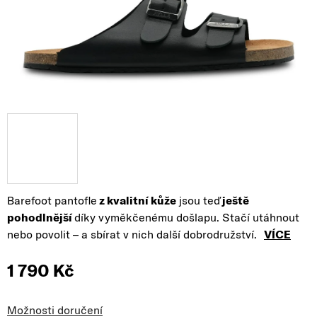
Barefoot pantofle
z kvalitní kůže
jsou teď
ještě
pohodlnější
díky vyměkčenému došlapu. Stačí utáhnout
nebo povolit – a sbírat v nich další dobrodružství.
VÍCE
1 790 Kč
Měrná cena:
Možnosti doručení