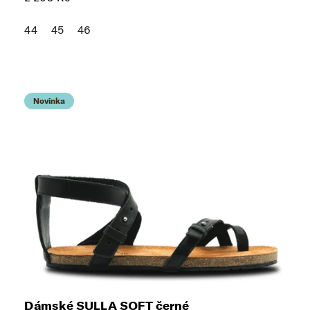
44
45
46
Novinka
Dámské SULLA SOFT černé