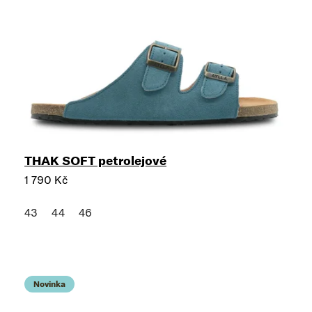
THAK SOFT petrolejové
1 790 Kč
43
44
46
Novinka