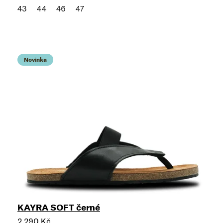
43
44
46
47
Novinka
KAYRA SOFT černé
2 290 Kč