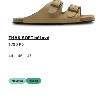
THAK SOFT béžové
1 790 Kč
44
45
47
Novinka
Vegan