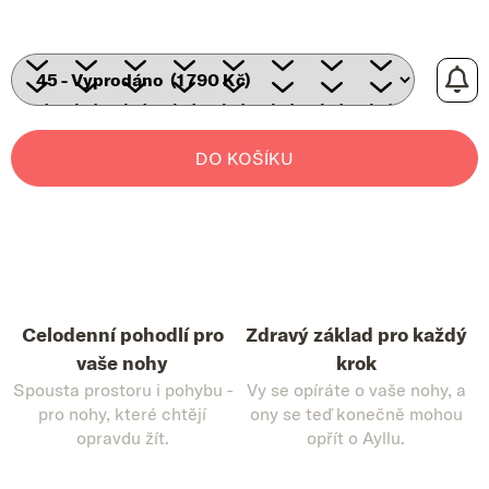
DO KOŠÍKU
Celodenní pohodlí pro
Zdravý základ pro každý
vaše nohy
krok
Spousta prostoru i pohybu -
Vy se opíráte o vaše nohy, a
pro nohy, které chtějí
ony se teď konečně mohou
opravdu žít.
opřít o Ayllu.