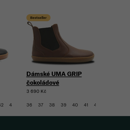
Bestseller
Dámské UMA GRIP
čokoládové
3 690 Kč
42
43
36
37
38
39
40
41
42
43