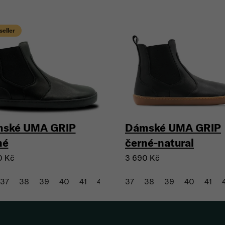
seller
ské UMA GRIP
Dámské UMA GRIP
né
černé-natural
0 Kč
3 690 Kč
37
38
39
40
41
42
43
37
38
39
40
41