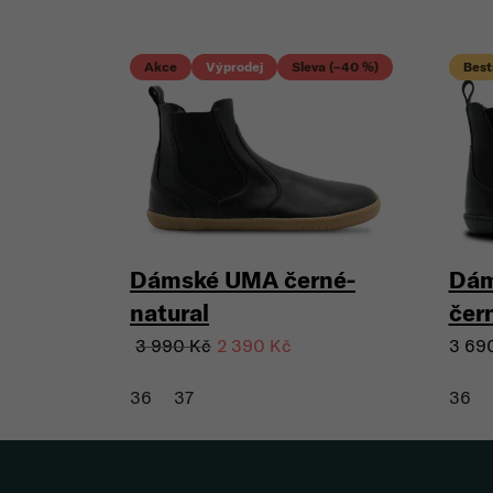
Akce
Výprodej
Sleva (–40 %)
Best
Dámské UMA černé-
Dám
natural
čer
3 990 Kč
2 390 Kč
3 69
36
37
36