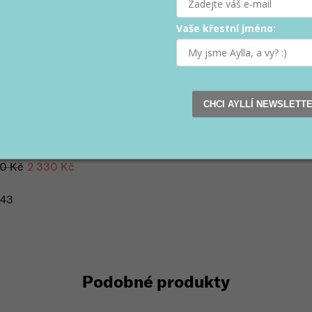
Vaše křestní jméno:
CHCI AYLLÍ NEWSLETT
ské TIKSI ZIMNÍ
ki
0 Kč
2 330 Kč
43
Podobné produkty