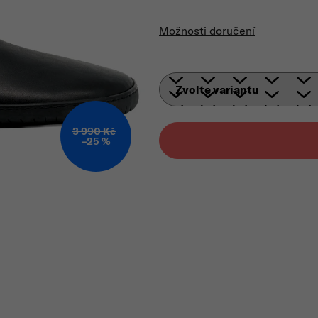
Mě
Možnosti doručení
3 990 Kč
–25 %