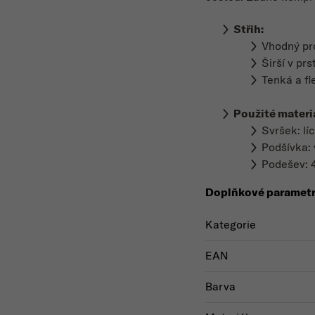
Střih:
Vhodný p
Širší v prs
Tenká a fl
Použité materi
Svršek: lí
Podšívka: 
Podešev: 
Doplňkové paramet
Kategorie
EAN
Barva