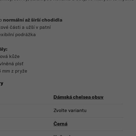
ro
normální až širší chodidla
tové části a užší v patní
exibilní podrážka
ály:
cová kůže
vlněná plsť
4 mm z pryže
ry
Dámská chelsea obuv
Zvolte variantu
Černá