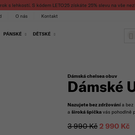
rok s lehkostí. S kódem LETO25 získáte 25% slevu na vše nez
d
O nás
Kontakt
PÁNSKÉ
DĚTSKÉ
Dámská chelsea obuv
Dámské 
Nazujete bez zdržování
a bez
a
široká špička
vás pohodlně p
3 990 Kč
2 990 Kč