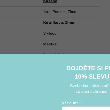
Kožené
Jaro, Podzim, Zima
Kotníkové
,
Zimní
S vlnou
Městká
Pro každý den
DOJDĚTE SI 
10% SLEVU
Související produkty
Svobodná chůze začí
ve vaší schránce.
Váš e-mail:
e
Výprodej
Sleva (–40 %)