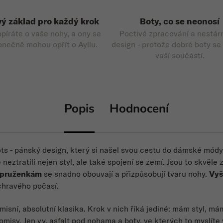
ý základ pro každý krok
Boty, co se neonosí
opíráte o vaše nohy, a ony se
Poctivé zpracování a nestár
onečně mohou opřít o Ayllu.
design - protože dobré boty se
vaší součástí.
Popis
Hodnocení
ts - pánský design, který si našel svou cestu do dámské módy. 
 neztratili nejen styl, ale také spojení se zemí. Jsou to skvěle
pruženkám
se snadno obouvají a přizpůsobují tvaru nohy.
Vyš
chravého počasí.
sní, absolutní klasika. Krok v nich říká jediné: mám styl, mám
isy. Jen vy, asfalt pod nohama a boty, ve kterých to myslíte