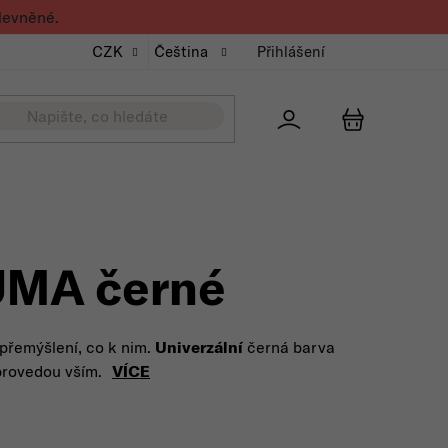
levněné.
CZK
Čeština
Přihlášení
Přihlášení
NÁKUPNÍ K
UMA černé
 přemýšlení, co k nim.
Univerzální
černá barva
rovedou vším.
VÍCE