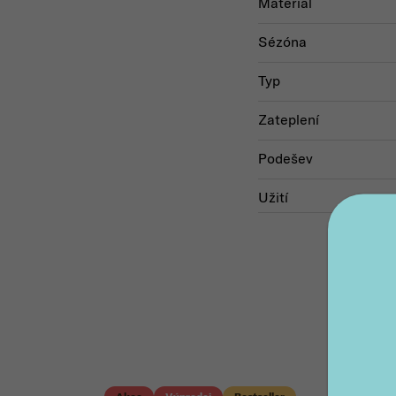
Materiál
Sézóna
Typ
Zateplení
Podešev
Užití
Akc