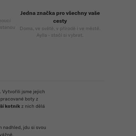
Jedna značka pro všechny vaše
noucí
cesty
 stanou
Doma, ve světě, v přírodě i ve městě.
Aylla - stačí si vybrat.
Vytvořili jsme jejich
 zpracované boty z
ší kotník
z nich dělá
 nadhled, jdu si svou
 vážně.