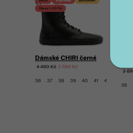
Akce
Výprodej
Bestseller
Sleva (–20 %)
Dám
Dámské CHIRI černé
kha
4 490 Kč
3 590 Kč
3 89
36
37
38
39
40
41
42
43
36