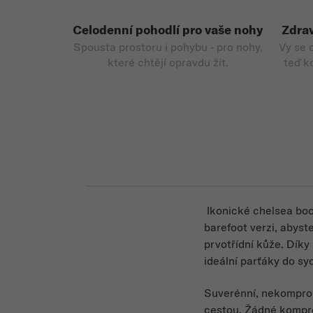
Celodenní pohodlí pro vaše nohy
Zdrav
Spousta prostoru i pohybu - pro nohy,
Vy se 
které chtějí opravdu žít.
teď k
Ikonické chelsea boo
barefoot verzi, abyste
prvotřídní kůže. Díky
ideální parťáky do sy
Suverénní, nekompromi
cestou. Žádné komprom