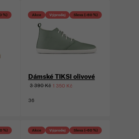
50 %)
Akce
Výprodej
Sleva (–60 %)
Dámské TIKSI olivové
3 390 Kč
1 350 Kč
36
60 %)
Akce
Výprodej
Sleva (–60 %)