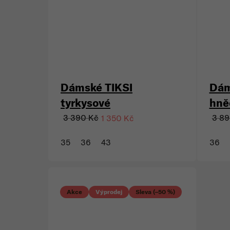
Dámské TIKSI
Dám
tyrkysové
hně
3 390 Kč
3 89
1 350 Kč
35
36
43
36
Akce
Výprodej
Sleva (–50 %)