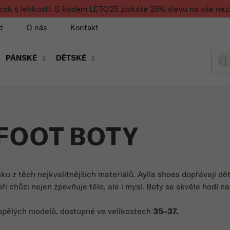
rok s lehkostí. S kódem LETO25 získáte 25% slevu na vše nez
d
O nás
Kontakt
PÁNSKÉ
DĚTSKÉ
FOOT BOTY
ku z těch nejkvalitnějších materiálů. Aylla shoes dopřávají d
i chůzi nejen zpevňuje tělo, ale i mysl. Boty se skvěle hodí na
ospělých modelů, dostupné ve velikostech
35–37.