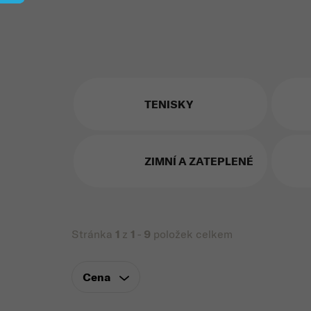
TENISKY
ZIMNÍ A ZATEPLENÉ
Stránka
1
z
1
-
9
položek celkem
Cena