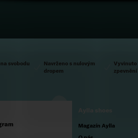
na svobodu
Navrženo s nulovým
Vyvinuto
dropem
zpevnění
Aylla shoes
gram
Magazín Aylla
O nás