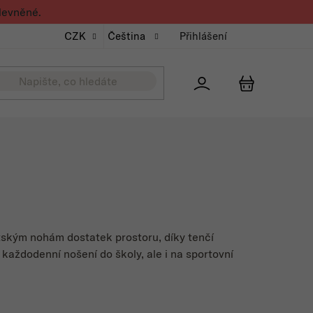
levněné.
CZK
Čeština
Přihlášení
Přihlášení
NÁKUPNÍ K
ětským nohám dostatek prostoru, díky tenčí
 každodenní nošení do školy, ale i na sportovní