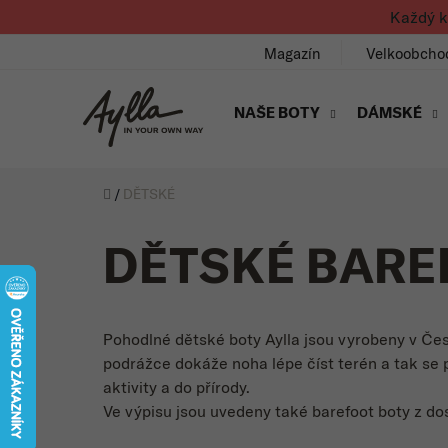
Přejít na obsah
Každý k
Magazín
Velkoobcho
NAŠE BOTY
DÁMSKÉ
Úvod
/
DĚTSKÉ
DĚTSKÉ BARE
Pohodlné dětské boty Aylla jsou vyrobeny v Čes
podrážce dokáže noha lépe číst terén a tak se př
aktivity a do přírody.
Ve výpisu jsou uvedeny také barefoot boty z d