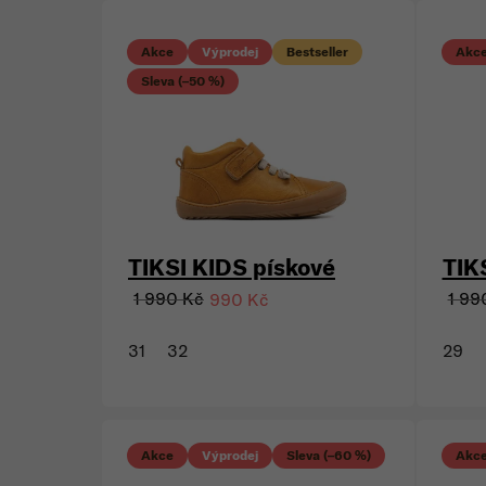
Výpis produktů
Akce
Výprodej
Bestseller
Akc
Sleva (–50 %)
TIKSI KIDS pískové
TIK
1 990 Kč
1 99
990 Kč
31
32
29
Akce
Výprodej
Sleva (–60 %)
Akc