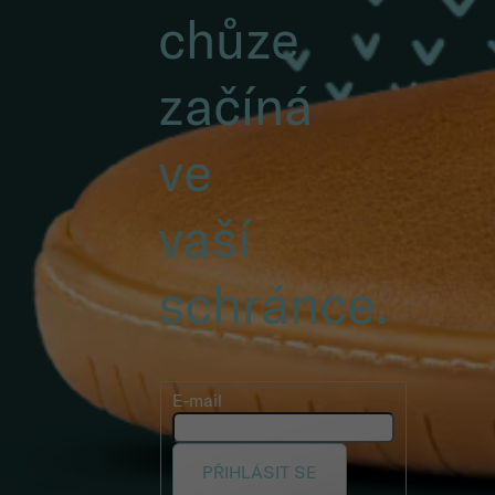
chůze
začíná
ve
vaší
schránce.
E-mail
PŘIHLÁSIT SE