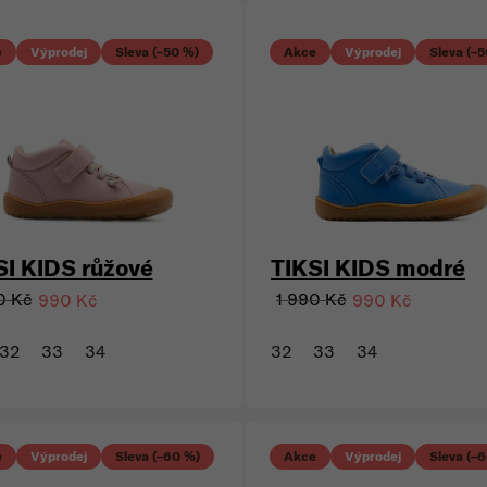
e
Výprodej
Sleva (–50 %)
Akce
Výprodej
Sleva (–
SI KIDS růžové
TIKSI KIDS modré
0 Kč
1 990 Kč
990 Kč
990 Kč
32
33
34
32
33
34
e
Výprodej
Sleva (–60 %)
Akce
Výprodej
Sleva (–