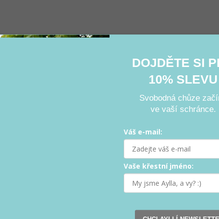
DOJDĚTE SI 
10% SLEVU
Svobodná chůze začí
ve vaší schránce.
Váš e-mail:
Ovládací prvky výpisu
ozenému pohybu a zdravé zvědavosti. První myšlenky, návrhy a 
Vaše křestní jméno:
. Z Pardubic putují do výroby v Česku a na Slovensku.
 objevovat svět kolem sebe.
In their own way.
CHCI AYLLÍ NEWSLETT