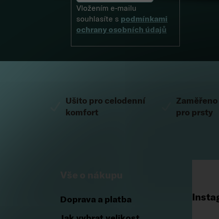
Vložením e-mailu
souhlasíte s
podmínkami
ochrany osobních údajů
Zápatí
Ušito pro celodenní
Zaměřeno 
komfort
pro prsty
Vše o nákupu
Insta
Doprava a platba
Jak vybrat velikost