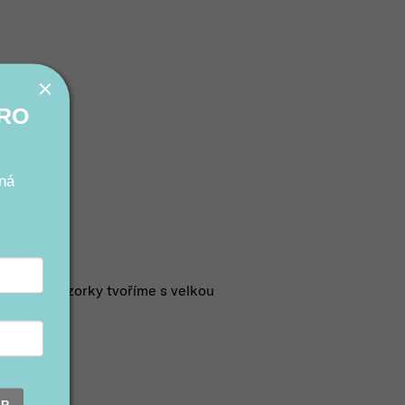
PRO
ná
testovací vzorky tvoříme s velkou
ER