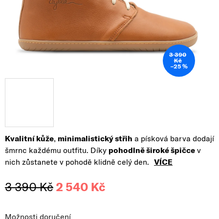
3 390
Kč
–25 %
Kvalitní kůže
,
minimalistický střih
a písková barva dodají
šmrnc
každému outfitu. Díky
pohodlně široké špičce
v
nich zůstanete v pohodě klidně celý den.
VÍCE
3 390 Kč
2 540 Kč
Měrná cena:
Možnosti doručení