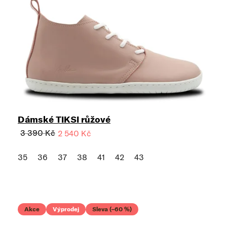
Dámské TIKSI růžové
3 390 Kč
2 540 Kč
35
36
37
38
41
42
43
Akce
Výprodej
Sleva (–60 %)