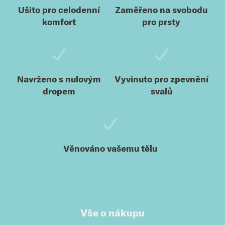
Ušito pro celodenní
Zaměřeno na svobodu
komfort
pro prsty
Navrženo s nulovým
Vyvinuto pro zpevnění
dropem
svalů
Věnováno vašemu tělu
Vše o nákupu