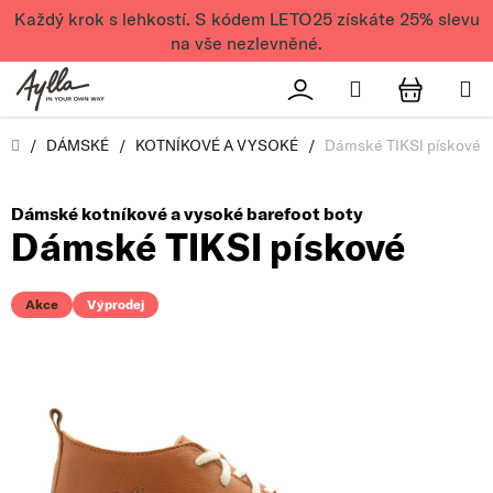
Přejít na obsah
Každý krok s lehkostí. S kódem LETO25 získáte 25% slevu
na vše nezlevněné.
Hledat
Přihlášení
NÁKUPN
Úvod
/
DÁMSKÉ
/
KOTNÍKOVÉ A VYSOKÉ
/
Dámské TIKSI pískové
Dámské kotníkové a vysoké barefoot boty
Dámské TIKSI pískové
Akce
Výprodej