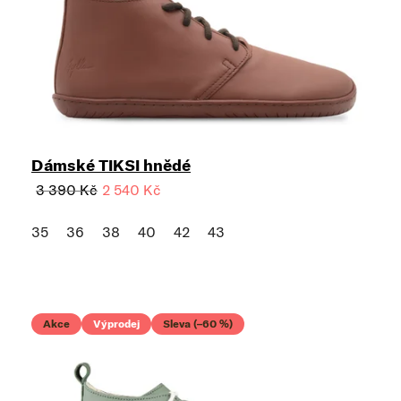
Dámské TIKSI hnědé
3 390 Kč
2 540 Kč
35
36
38
40
42
43
Akce
Výprodej
Sleva (–60 %)