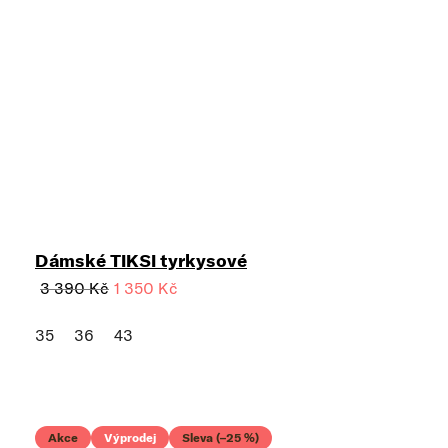
Dámské TIKSI tyrkysové
3 390 Kč
1 350 Kč
35
36
43
Akce
Výprodej
Sleva (–25 %)