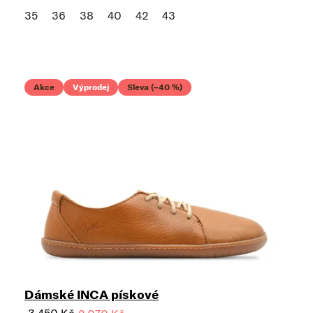
35
36
38
40
42
43
Akce
Výprodej
Sleva (–40 %)
Dámské INCA pískové