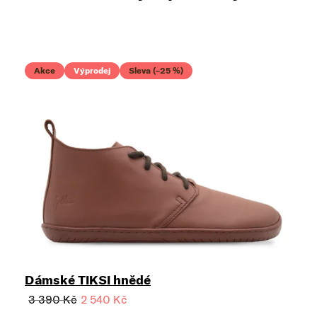
Akce
Výprodej
Sleva (–25 %)
Dámské TIKSI hnědé
3 390 Kč
2 540 Kč