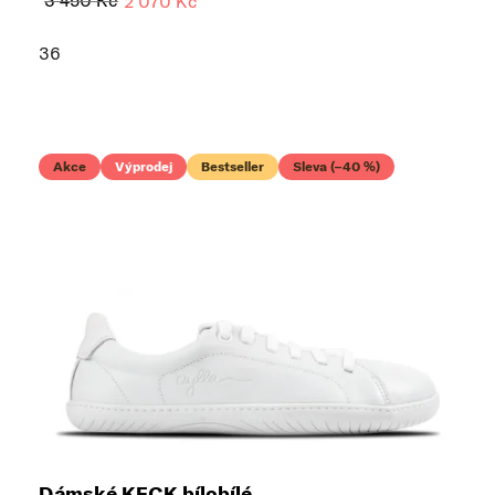
3 450 Kč
2 070 Kč
36
Akce
Výprodej
Bestseller
Sleva (–40 %)
Dámské KECK bílobílé