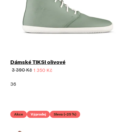
Dámské TIKSI olivové
3 390 Kč
1 350 Kč
36
Akce
Výprodej
Sleva (–25 %)