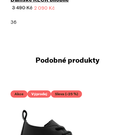
3 490 Kč
2 090 Kč
36
Podobné produkty
Akce
Výprodej
Sleva (–25 %)