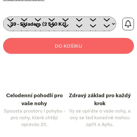
DO KOŠÍKU
Celodenní pohodlí pro
Zdravý základ pro každý
vaše nohy
krok
Spousta prostoru i pohybu -
Vy se opíráte o vaše nohy, a
pro nohy, které chtějí
ony se teď konečně mohou
opravdu žít.
opřít o Ayllu.