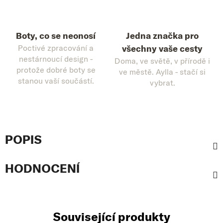
Boty, co se neonosí
Jedna značka pro
Poctivé zpracování a
všechny vaše cesty
nestárnoucí design -
Doma, ve světě, v přírodě i
protože dobré boty se
ve městě. Aylla - stačí si
stanou vaší součástí.
vybrat.
POPIS
HODNOCENÍ
Související produkty