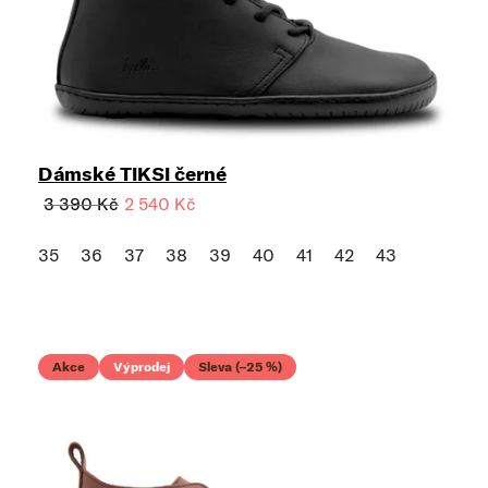
Dámské TIKSI černé
3 390 Kč
2 540 Kč
35
36
37
38
39
40
41
42
43
Akce
Výprodej
Sleva (–25 %)