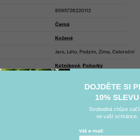
8595726220112
Černá
Kožené
Jaro, Léto, Podzim, Zima, Celoroční
Kotníkové
,
Pohorky
S membránou
DOJDĚTE SI 
Treková
10% SLEVU
Do přírody
Svobodná chůze začí
ve vaší schránce.
Váš e-mail:
Související produkty