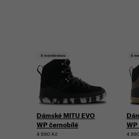
S membránou
S m
Dámské MITU EVO
Dám
WP černobílé
WP 
4 990 Kč
4 99