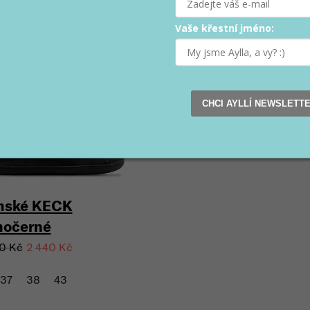
Vaše křestní jméno:
e
Výprodej
Bestseller
a (–30 %)
CHCI AYLLÍ NEWSLETT
ské KECK
nočerné
0 Kč
2 440 Kč
37
38
43