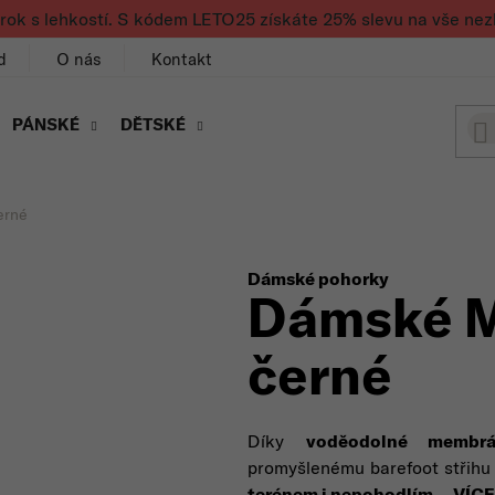
rok s lehkostí. S kódem LETO25 získáte 25% slevu na vše nez
d
O nás
Kontakt
PÁNSKÉ
DĚTSKÉ
erné
Dámské pohorky
Dámské 
černé
Díky
voděodolné membrá
promyšlenému barefoot střihu
terénem i nepohodlím
.
VÍCE