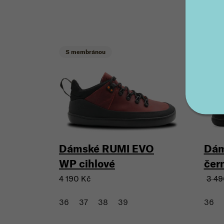
S membránou
Akc
Slev
Dámské RUMI EVO
Dám
WP cihlové
čer
3 49
4 190 Kč
36
37
38
39
36