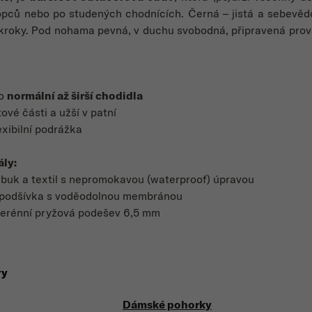
opců nebo po studených chodnících. Černá – jistá a sebevěd
kroky. Pod nohama pevná, v duchu svobodná, připravená prov
ro
normální až širší chodidla
tové části a užší v patní
exibilní podrážka
ály:
buk a textil s nepromokavou (waterproof) úpravou
 podšívka s voděodolnou membránou
terénní pryžová podešev 6,5 mm
ry
Dámské pohorky