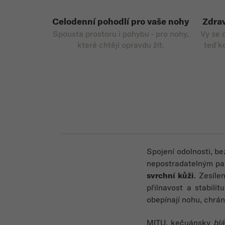
Celodenní pohodlí pro vaše nohy
Zdrav
Spousta prostoru i pohybu - pro nohy,
Vy se 
které chtějí opravdu žít.
teď k
Spojení odolnosti, be
nepostradatelným pa
svrchní kůži
.
Zesíle
přilnavost a stabili
obepínají nohu, chrán
MITU, kečuánsky
blá