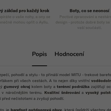
ý základ pro každý krok
Boty, co se neonosí
opíráte o vaše nohy, a ony se
Poctivé zpracování a nestár
onečně mohou opřít o Ayllu.
design - protože dobré boty se
vaší součástí.
Popis
Hodnocení
zpečí, pohodlí a stylu - to přináší model MITU - trekové baref
rťákem při všech cestách.
A to nejen
díky vnitřní
voděodol
ný
gumový okraj
kolem boty
a
terénní podrážka
zajišťují o
tu v náročnějším terénu.
Kvalitní šněrování
a
vysoký polst
í před nečistotami a zvyšují pohodlí.
to
, je
barefoot outdoorová obuv
, která (po)drží všechny 