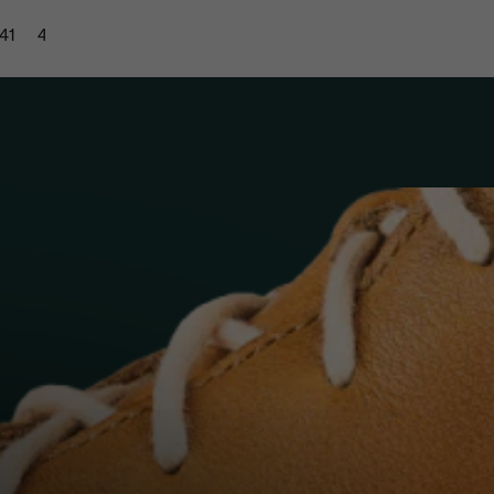
41
43