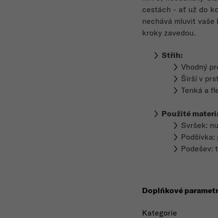
cestách - ať už do k
nechává mluvit vaše 
kroky zavedou.
Střih:
Vhodný p
Širší v prs
Tenká a fl
Použité materi
Svršek:
nu
Podšívka:
Podešev: 
Doplňkové paramet
Kategorie