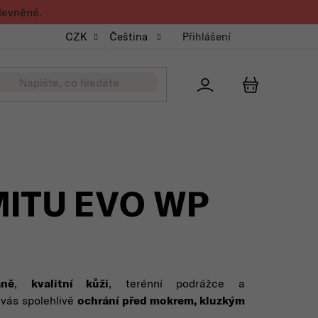
levněné.
CZK
Čeština
Přihlášení
Přihlášení
NÁKUPNÍ K
MITU EVO WP
ně
,
kvalitní kůži
, terénní podrážce a
 vás spolehlivě
ochrání před mokrem, kluzkým