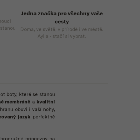
Jedna značka pro všechny vaše
noucí
cesty
 stanou
Doma, ve světě, v přírodě i ve městě.
Aylla - stačí si vybrat.
oot boty, které se stanou
né membráně
a
kvalitní
chranu obuvi i vaší nohy,
rovaný jazyk
perfektně
dobrodružné princezny na