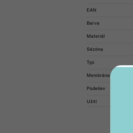
EAN
Barva
Materiál
Sézóna
Typ
Membrána
Podešev
Užití