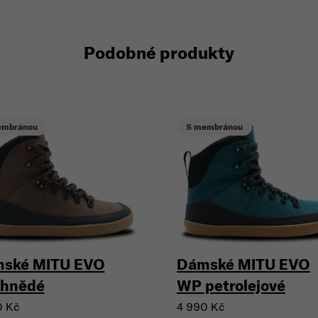
Podobné produkty
embránou
S membránou
ské MITU EVO
Dámské MITU EVO
hnědé
WP petrolejové
0 Kč
4 990 Kč