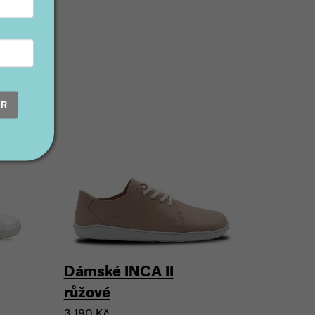
ER
30 %)
Dámské INCA II
růžové
3 190 Kč