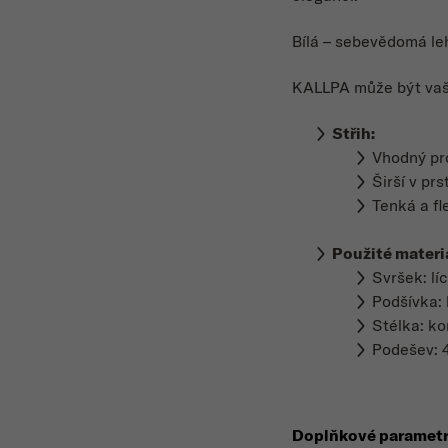
Bílá – sebevědomá le
KALLPA může být vaším
Střih:
Vhodný p
Širší v prs
Tenká a fl
Použité materi
Svršek: lí
Podšívka:
Stélka: k
Podešev: 
Doplňkové paramet