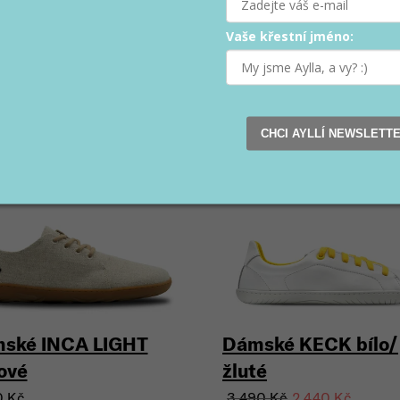
Vaše křestní jméno:
Související produkty
CHCI AYLLÍ NEWSLETT
nka
Vegan
Akce
Výprodej
Sleva (–
ské INCA LIGHT
Dámské KECK bílo/
ové
žluté
3 490 Kč
0 Kč
2 440 Kč