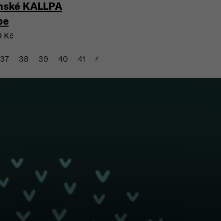
ské KALLPA
pe
0 Kč
37
38
39
40
41
42
43