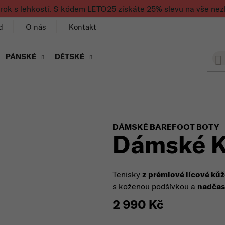
rok s lehkostí. S kódem LETO25 získáte 25% slevu na vše nez
d
O nás
Kontakt
PÁNSKÉ
DĚTSKÉ
DÁMSKÉ BAREFOOT BOTY
Dámské K
Tenisky
z
prémiové lícové kůž
s koženou podšívkou a
nadčas
2 990 Kč
Měrná cena: