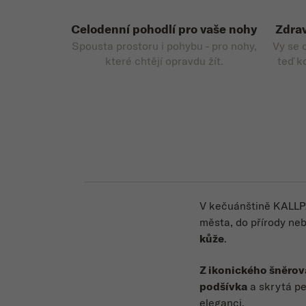
Celodenní pohodlí pro vaše nohy
Zdrav
Spousta prostoru i pohybu - pro nohy,
Vy se 
které chtějí opravdu žít.
teď k
V kečuánštině KALLPA
města, do přírody ne
kůže
.
Z ikonického šněrov
podšívka
a skrytá pe
eleganci.