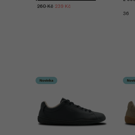
Midsole Cleaner 100
260 Kč
239 Kč
36
ml
Novinka
Novi