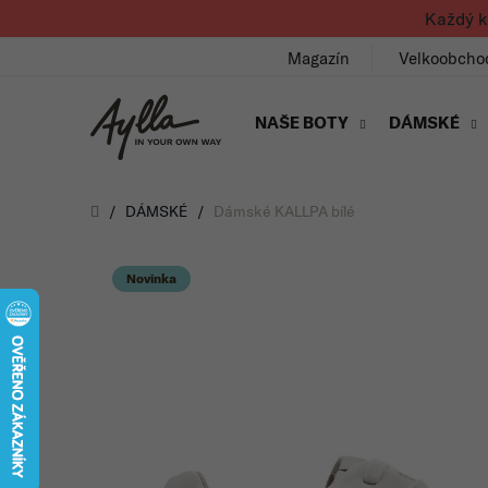
Přejít na obsah
Každý k
Magazín
Velkoobcho
NAŠE BOTY
DÁMSKÉ
Úvod
/
DÁMSKÉ
/
Dámské KALLPA bílé
Novinka