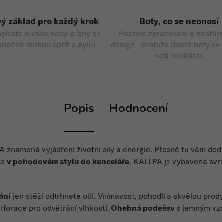
ý základ pro každý krok
Boty, co se neonosí
opíráte o vaše nohy, a ony se
Poctivé zpracování a nestár
onečně mohou opřít o Ayllu.
design - protože dobré boty se
vaší součástí.
Popis
Hodnocení
 znamená vyjádření životní síly a energie. Přesně tu vám dodá
bo
v pohodovém stylu do kanceláře
. KALLPA je vybavená sv
ání
jen stěží odtrhnete oči. Vnímavost, pohodlí a skvělou prod
rforace pro odvětrání vlhkosti.
Ohebná
podešev
s jemným v