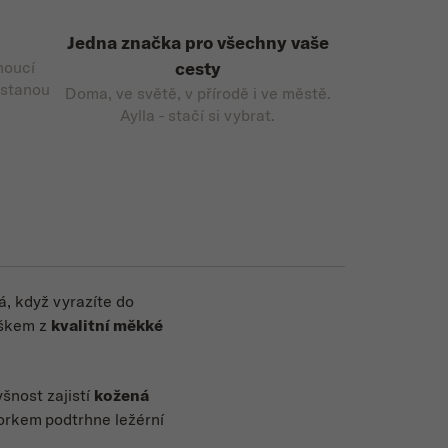
Jedna značka pro všechny vaše
noucí
cesty
 stanou
Doma, ve světě, v přírodě i ve městě.
Aylla - stačí si vybrat.
, když vyrazíte do
rškem z
kvalitní měkké
yšnost zajistí
kožená
zorkem
podtrhne
ležérní