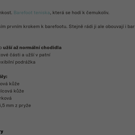
hkost
.
Barefoot teniska
, která se hodí k čemukoliv.
 prvním krokem k barefootu. Stejně rádi ji ale obouvají i ba
ro
užší až normální chodidla
tové části a užší v patní
exibilní podrážka
ály:
cová kůže
 lícová kůže
orková
4,5 mm z pryže
ry