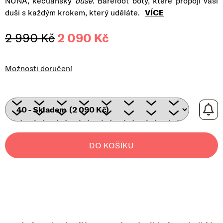
NUNA, kečuánsky
duše
. Barefoot boty, které propojí vaši
duši s každým krokem, který uděláte.
VÍCE
2 990 Kč
2 090 Kč
Měrná cena:
Možnosti doručení
DO KOŠÍKU