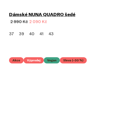
Dámské NUNA QUADRO šedé
2 990 Kč
2 090 Kč
37
39
40
41
43
Akce
Výprodej
Vegan
Sleva (–30 %)