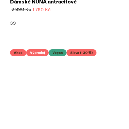
Dámské NUNA antracitové
2 990 Kč
1 790 Kč
39
Akce
Výprodej
Vegan
Sleva (–30 %)