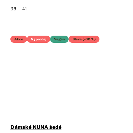
36
41
Akce
Výprodej
Vegan
Sleva (–30 %)
Dámské NUNA šedé