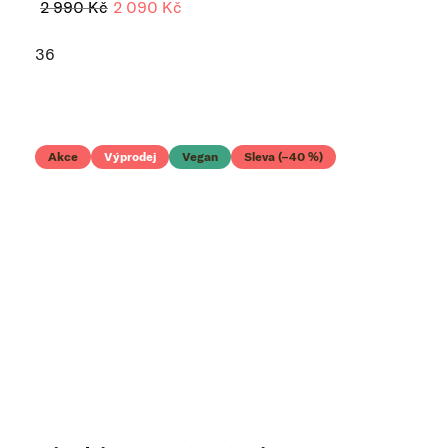
2 990 Kč
2 090 Kč
36
Akce
Výprodej
Vegan
Sleva (–40 %)