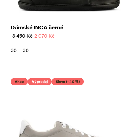
Dámské INCA černé
3 450 Kč
2 070 Kč
35
36
Akce
Výprodej
Sleva (–40 %)