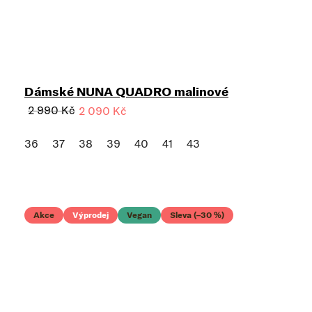
Dámské NUNA QUADRO malinové
2 990 Kč
2 090 Kč
36
37
38
39
40
41
43
Akce
Výprodej
Vegan
Sleva (–30 %)