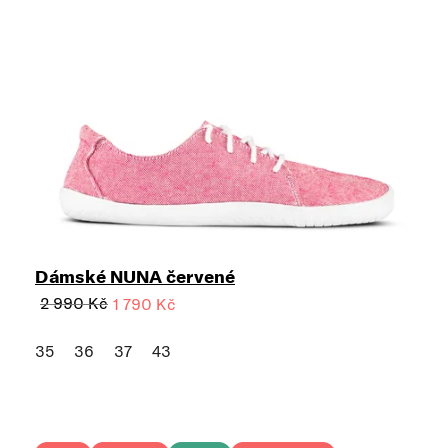
Dámské NUNA červené
2 990 Kč
1 790 Kč
35
36
37
43