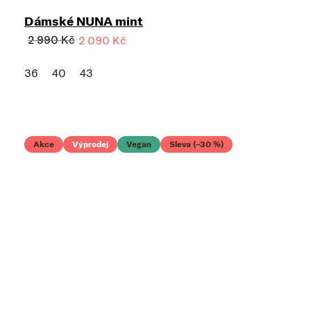
Dámské NUNA mint
2 990 Kč
2 090 Kč
36
40
43
Akce
Výprodej
Vegan
Sleva (–30 %)