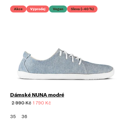
Akce
Výprodej
Vegan
Sleva (–40 %)
Dámské NUNA modré
2 990 Kč
1 790 Kč
35
36