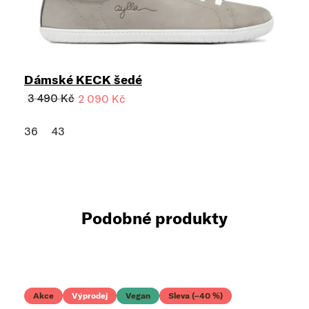
Dámské KECK šedé
3 490 Kč
2 090 Kč
36
43
Podobné produkty
Akce
Výprodej
Vegan
Sleva (–40 %)