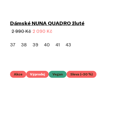
Dámské NUNA QUADRO žluté
2 990 Kč
2 090 Kč
37
38
39
40
41
43
Akce
Výprodej
Vegan
Sleva (–30 %)