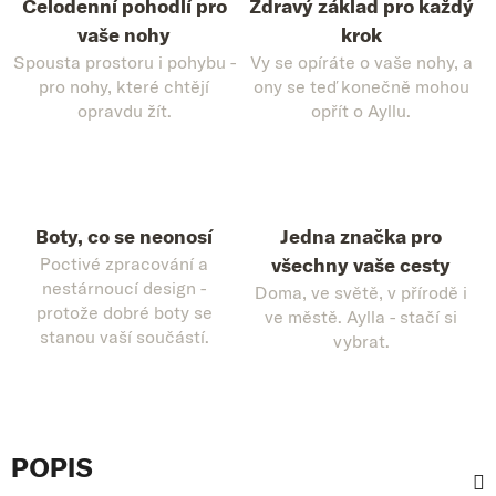
Celodenní pohodlí pro
Zdravý základ pro každý
vaše nohy
krok
Spousta prostoru i pohybu -
Vy se opíráte o vaše nohy, a
pro nohy, které chtějí
ony se teď konečně mohou
opravdu žít.
opřít o Ayllu.
Boty, co se neonosí
Jedna značka pro
Poctivé zpracování a
všechny vaše cesty
nestárnoucí design -
Doma, ve světě, v přírodě i
protože dobré boty se
ve městě. Aylla - stačí si
stanou vaší součástí.
vybrat.
POPIS