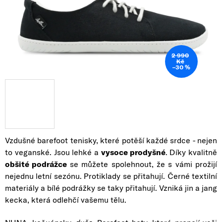
2 990
Kč
–30 %
Vzdušné barefoot tenisky, které potěší každé srdce - nejen
to veganské. J
sou lehké a
vysoce prodyšné
. Díky kvalitně
obšité podrážce
se můžete spolehnout, že s vámi prožijí
nejednu letní sezónu. Protiklady se přitahují. Černé textilní
materiály a bílé podrážky se taky přitahují. Vzniká jin a jang
kecka, která odlehčí vašemu tělu.