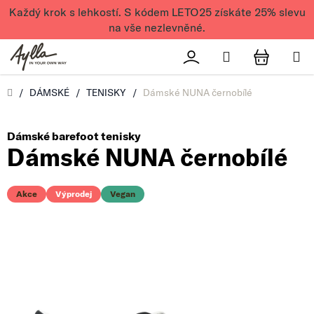
Přejít na obsah
Každý krok s lehkostí. S kódem LETO25 získáte 25% slevu
na vše nezlevněné.
Hledat
Přihlášení
NÁKUPN
Úvod
/
DÁMSKÉ
/
TENISKY
/
Dámské NUNA černobílé
Dámské barefoot tenisky
Dámské NUNA černobílé
Akce
Výprodej
Vegan