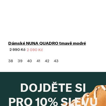
Dámské NUNA QUADRO tmavě modré
2 990 Kč
2 090 Kč
38
39
40
41
42
43
DOJDĚTE SI
PRO 10% SLEVU