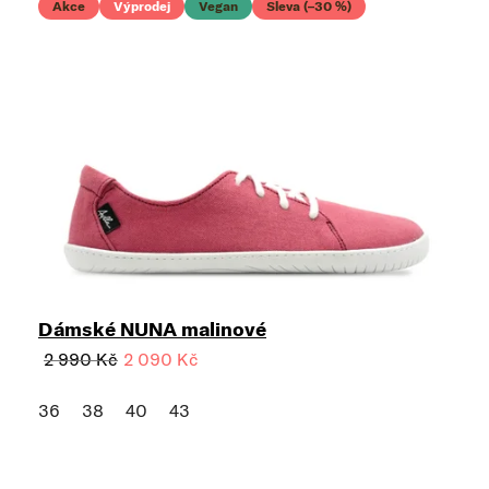
Akce
Výprodej
Vegan
Sleva (–30 %)
Dámské NUNA malinové
2 990 Kč
2 090 Kč
36
38
40
43