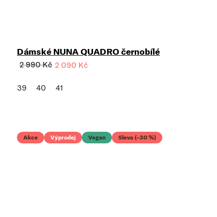
Dámské NUNA QUADRO černobílé
2 990 Kč
2 090 Kč
39
40
41
Akce
Výprodej
Vegan
Sleva (–30 %)