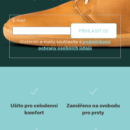
E-mail
PŘIHLÁSIT SE
Vložením e-mailu souhlasíte s
podmínkami
ochrany osobních údajů
Zápatí
Ušito pro celodenní
Zaměřeno na svobodu
komfort
pro prsty