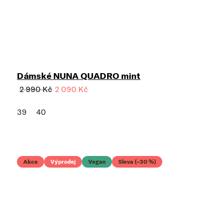
Dámské NUNA QUADRO mint
2 990 Kč
2 090 Kč
39
40
Akce
Výprodej
Vegan
Sleva (–30 %)