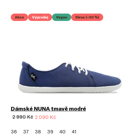
Akce
Výprodej
Vegan
Sleva (–30 %)
Dámské NUNA tmavě modré
2 990 Kč
2 090 Kč
36
37
38
39
40
41