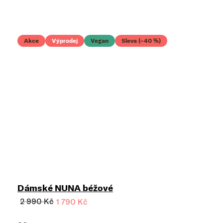
Akce
Výprodej
Vegan
Sleva (–40 %)
Dámské NUNA béžové
2 990 Kč
1 790 Kč