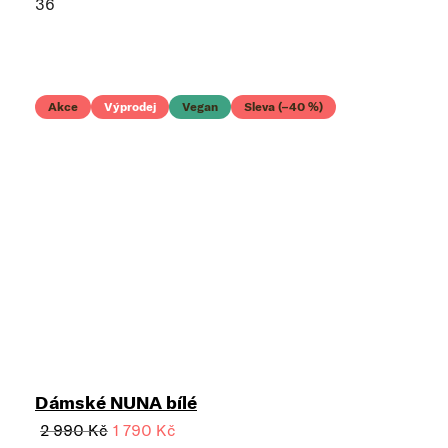
36
Akce
Výprodej
Vegan
Sleva (–40 %)
Dámské NUNA bílé
2 990 Kč
1 790 Kč