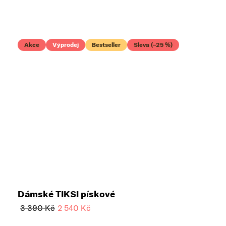
Akce
Výprodej
Bestseller
Sleva (–25 %)
Dámské TIKSI pískové
3 390 Kč
2 540 Kč