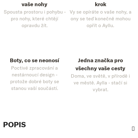
vaše nohy
krok
Spousta prostoru i pohybu -
Vy se opíráte o vaše nohy, a
pro nohy, které chtějí
ony se teď konečně mohou
opravdu žít.
opřít o Ayllu.
Boty, co se neonosí
Jedna značka pro
Poctivé zpracování a
všechny vaše cesty
nestárnoucí design -
Doma, ve světě, v přírodě i
protože dobré boty se
ve městě. Aylla - stačí si
stanou vaší součástí.
vybrat.
POPIS