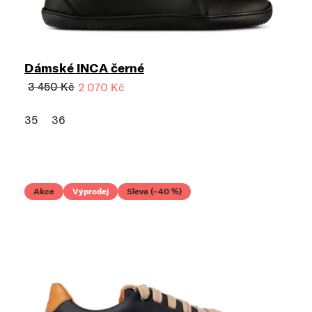
Dámské INCA černé
3 450 Kč
2 070 Kč
35
36
Akce
Výprodej
Sleva (–40 %)