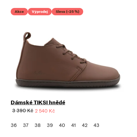
Akce
Výprodej
Sleva (–25 %)
Dámské TIKSI hnědé
3 390 Kč
2 540 Kč
36
37
38
39
40
41
42
43