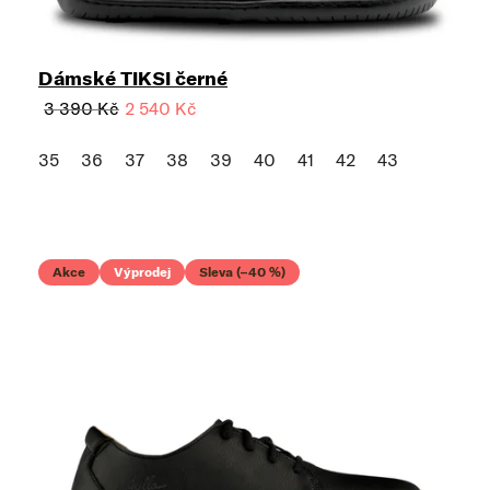
Dámské TIKSI černé
3 390 Kč
2 540 Kč
35
36
37
38
39
40
41
42
43
Akce
Výprodej
Sleva (–40 %)