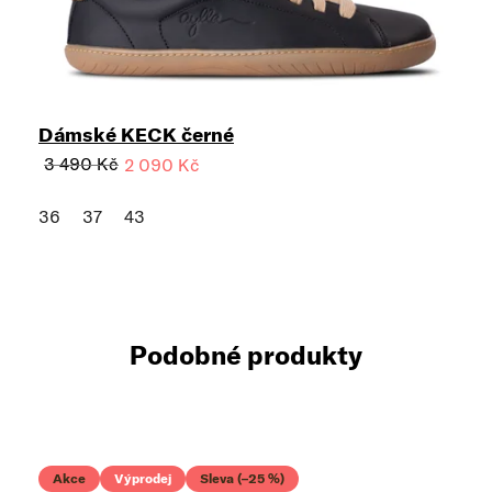
Dámské KECK černé
3 490 Kč
2 090 Kč
36
37
43
Podobné produkty
Akce
Výprodej
Sleva (–25 %)