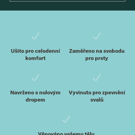
Zápatí
Ušito pro celodenní
Zaměřeno na svobodu
komfort
pro prsty
Navrženo s nulovým
Vyvinuto pro zpevnění
dropem
svalů
Věnováno vašemu tělu