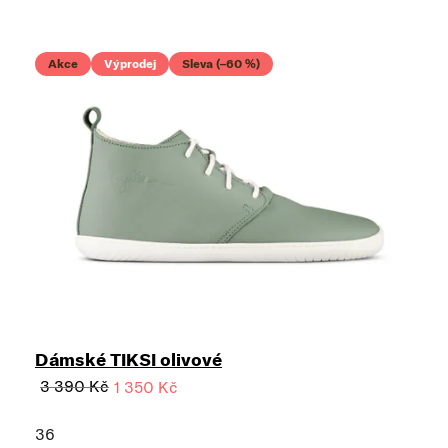
Akce
Výprodej
Sleva (–60 %)
Dámské TIKSI olivové
3 390 Kč
1 350 Kč
36