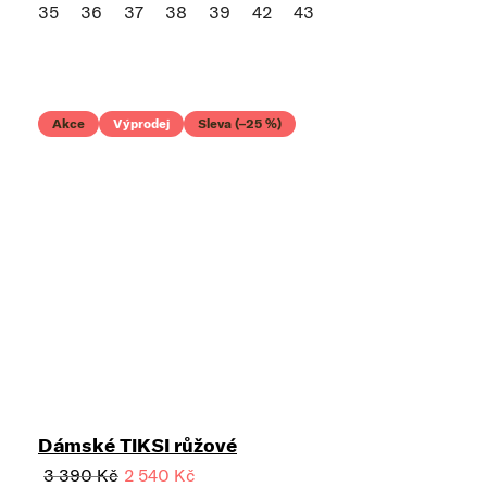
35
36
37
38
39
42
43
Akce
Výprodej
Sleva (–25 %)
Dámské TIKSI růžové
3 390 Kč
2 540 Kč