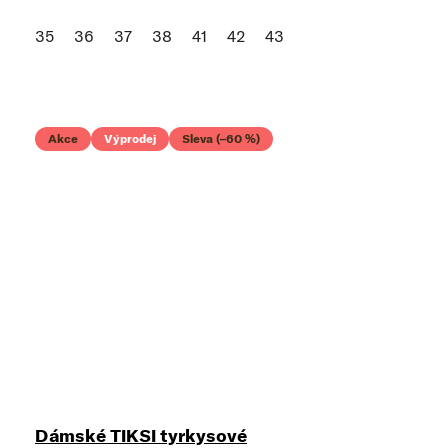
35
36
37
38
41
42
43
Akce
Výprodej
Sleva (–60 %)
Dámské TIKSI tyrkysové