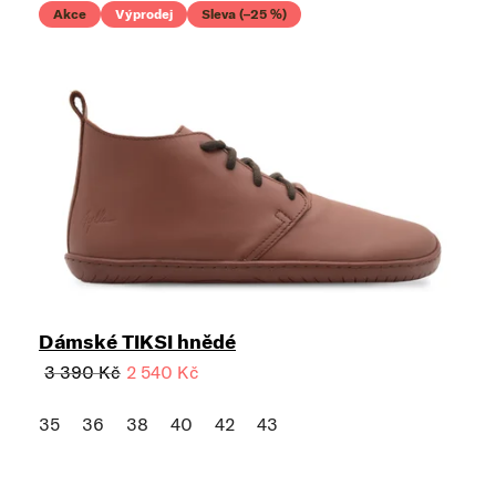
Akce
Výprodej
Sleva (–25 %)
Dámské TIKSI hnědé
3 390 Kč
2 540 Kč
35
36
38
40
42
43