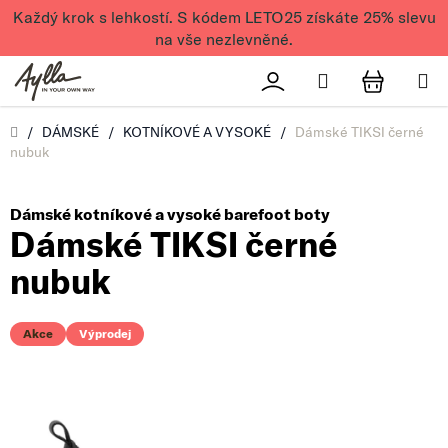
Přejít na obsah
Každý krok s lehkostí. S kódem LETO25 získáte 25% slevu
na vše nezlevněné.
Hledat
Přihlášení
NÁKUPN
Úvod
/
DÁMSKÉ
/
KOTNÍKOVÉ A VYSOKÉ
/
Dámské TIKSI černé
nubuk
Dámské kotníkové a vysoké barefoot boty
Dámské TIKSI černé
nubuk
Akce
Výprodej