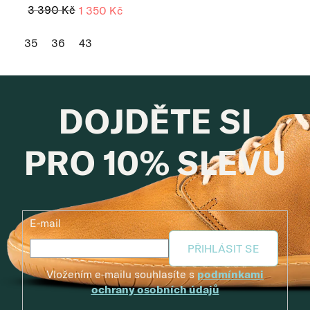
3 390 Kč
1 350 Kč
35
36
43
DOJDĚTE SI
PRO 10% SLEVU
E-mail
PŘIHLÁSIT SE
Vložením e-mailu souhlasíte s
podmínkami
ochrany osobních údajů