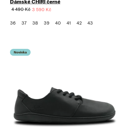
Dámské CHIRI černé
4 490 Kč
3 590 Kč
36
37
38
39
40
41
42
43
Novinka