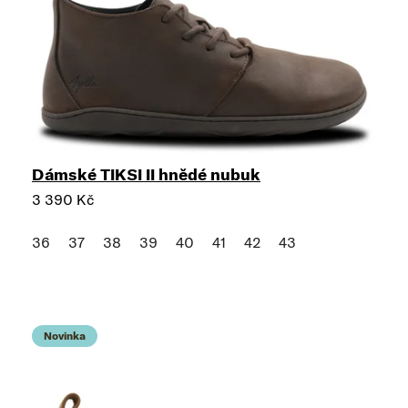
Dámské TIKSI II hnědé nubuk
3 390 Kč
36
37
38
39
40
41
42
43
Novinka