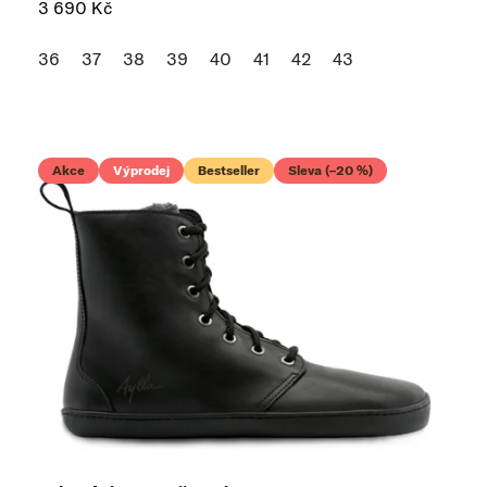
3 690 Kč
36
37
38
39
40
41
42
43
Akce
Výprodej
Bestseller
Sleva (–20 %)