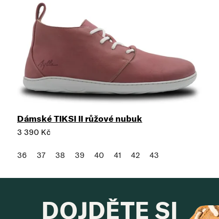
Dámské TIKSI II růžové nubuk
3 390 Kč
36
37
38
39
40
41
42
43
DOJDĚTE SI