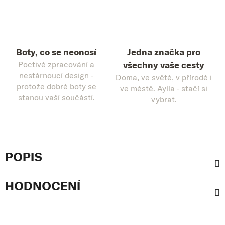
Boty, co se neonosí
Jedna značka pro
Poctivé zpracování a
všechny vaše cesty
nestárnoucí design -
Doma, ve světě, v přírodě i
protože dobré boty se
ve městě. Aylla - stačí si
stanou vaší součástí.
vybrat.
POPIS
HODNOCENÍ