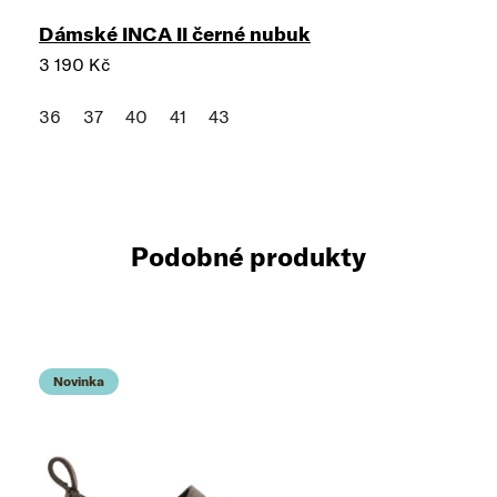
Dámské INCA II černé nubuk
3 190 Kč
36
37
40
41
43
Podobné produkty
Novinka