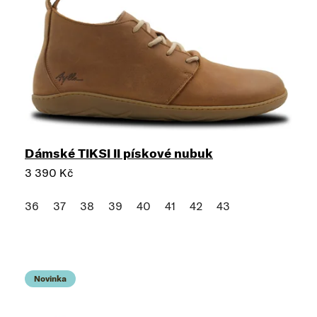
Dámské TIKSI II pískové nubuk
3 390 Kč
36
37
38
39
40
41
42
43
Novinka