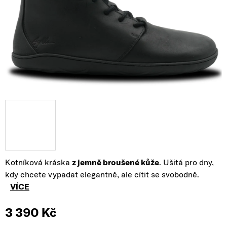
Kotníková kráska
z
jemně broušené kůže
. Ušitá pro dny,
kdy chcete vypadat elegantně, ale cítit se svobodně.
VÍCE
3 390 Kč
Měrná cena: