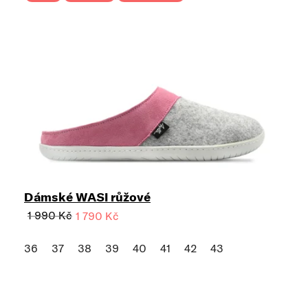
Dámské WASI růžové
1 990 Kč
1 790 Kč
36
37
38
39
40
41
42
43