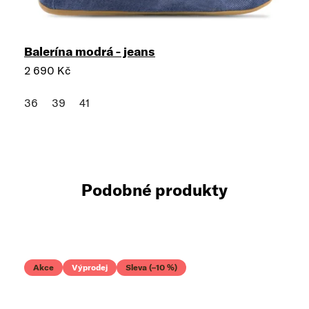
Balerína modrá - jeans
2 690 Kč
36
39
41
Podobné produkty
Akce
Výprodej
Sleva (–10 %)