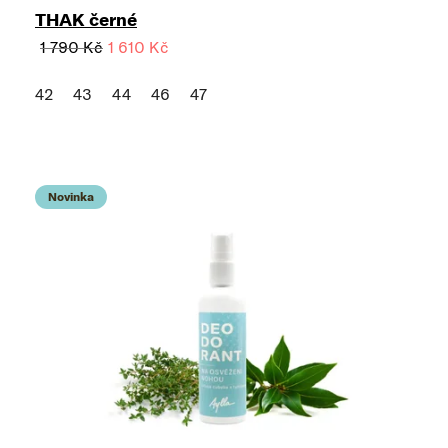
THAK černé
1 790 Kč
1 610 Kč
42
43
44
46
47
Novinka