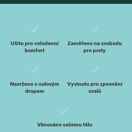
Zápatí
Ušito pro celodenní
Zaměřeno na svobodu
komfort
pro prsty
Navrženo s nulovým
Vyvinuto pro zpevnění
dropem
svalů
Věnováno vašemu tělu