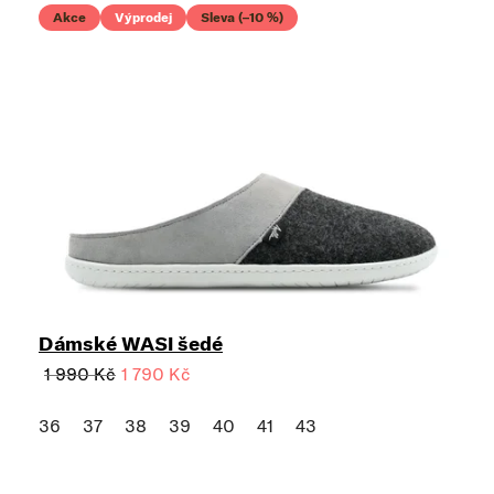
Akce
Výprodej
Sleva (–10 %)
Dámské WASI šedé
1 990 Kč
1 790 Kč
36
37
38
39
40
41
43