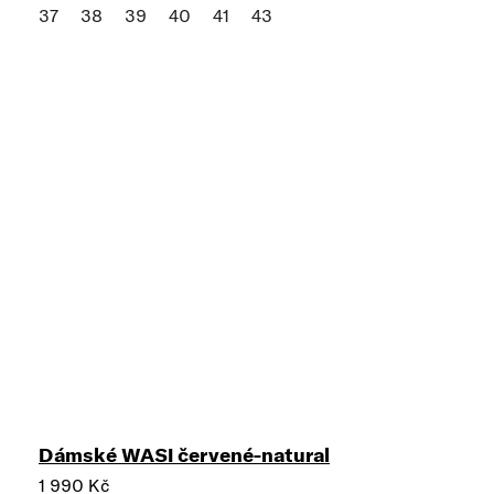
37
38
39
40
41
43
Dámské WASI červené-natural
1 990 Kč