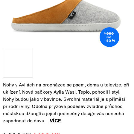
1 990
Kč
–40 %
Nohy v Ayllách na procházce se psem, doma u televize, při
uklízení. Nové bačkory Aylla Wasi. Teplo, pohodlí i styl.
Nohy budou jako v bavlnce. Svrchní materiál je s příměsí
přírodní vlny. Odolná pryžová podešev zvládne průchod
městskou džunglí a jejich jedinečný design vás nenechá
zapadnout do davu.
VÍCE