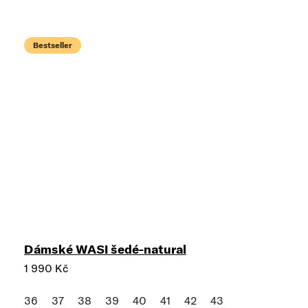
Bestseller
Dámské WASI šedé-natural
1 990 Kč
36
37
38
39
40
41
42
43