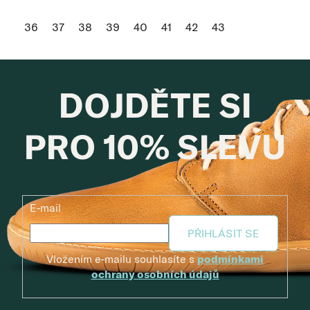
36
37
38
39
40
41
42
43
DOJDĚTE SI
PRO 10% SLEVU
E-mail
PŘIHLÁSIT SE
Vložením e-mailu souhlasíte s
podmínkami
ochrany osobních údajů