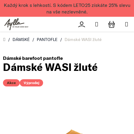
Přejít na obsah
Každý krok s lehkostí. S kódem LETO25 získáte 25% slevu
na vše nezlevněné.
Hledat
Přihlášení
NÁKUPN
Úvod
/
DÁMSKÉ
/
PANTOFLE
/
Dámské WASI žluté
Dámské barefoot pantofle
Dámské WASI žluté
Akce
Výprodej