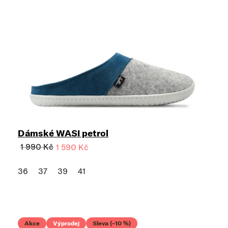
Dámské WASI petrol
1 990 Kč
1 590 Kč
36
37
39
41
Akce
Výprodej
Sleva (–10 %)