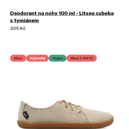
Deodorant na nohy 100 ml - Litsea cubeba
s tymiánem
305 Kč
Akce
Výprodej
Vegan
Sleva (–40 %)