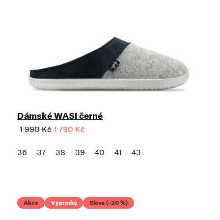
Dámské WASI černé
1 990 Kč
1 790 Kč
36
37
38
39
40
41
43
Akce
Výprodej
Sleva (–20 %)