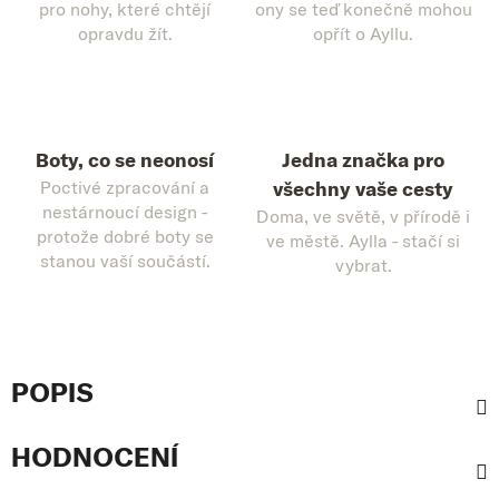
pro nohy, které chtějí
ony se teď konečně mohou
opravdu žít.
opřít o Ayllu.
Boty, co se neonosí
Jedna značka pro
Poctivé zpracování a
všechny vaše cesty
nestárnoucí design -
Doma, ve světě, v přírodě i
protože dobré boty se
ve městě. Aylla - stačí si
stanou vaší součástí.
vybrat.
POPIS
HODNOCENÍ