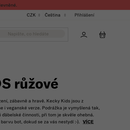
levněné.
CZK
Čeština
Přihlášení
Přihlášení
NÁKUPNÍ K
S růžové
ení, zábavně a hravě. Kecky Kids jsou z
me i veganské verze. Podrážka je vymyšlená tak,
i ďábelské činnosti, při tom je skvěle ohebná.
barvu bot, dokud se za vás nestydí :-).
VÍCE