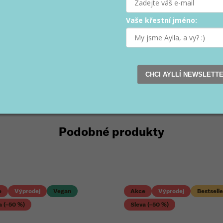
Vaše křestní jméno:
CHCI AYLLÍ NEWSLETT
Podobné produkty
e
Výprodej
Vegan
Akce
Výprodej
Bestselle
a (–50 %)
Sleva (–50 %)