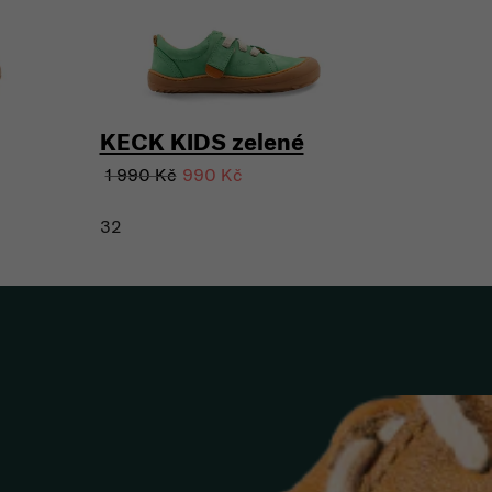
KECK KIDS zelené
1 990 Kč
990 Kč
32