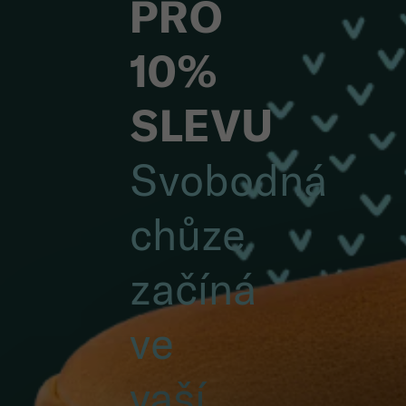
PRO
10%
SLEVU
Svobodná
chůze
začíná
ve
vaší