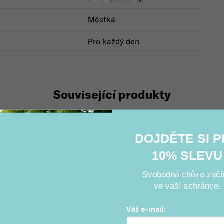
Městká
Pro každý den
Související produkty
DOJDĚTE SI 
10% SLEVU
Svobodná chůze začí
ve vaší schránce.
Váš e-mail: