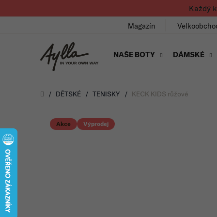
Přejít na obsah
Každý k
Magazín
Velkoobcho
NAŠE BOTY
DÁMSKÉ
Úvod
/
DĚTSKÉ
/
TENISKY
/
KECK KIDS růžové
Akce
Výprodej