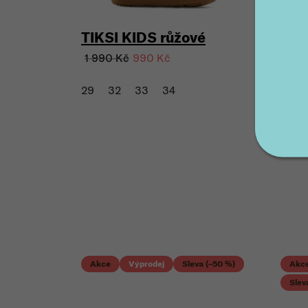
TIKSI KIDS růžové
1 990 Kč
990 Kč
29
32
33
34
Akce
Výprodej
Sleva (–50 %)
Akc
Slev