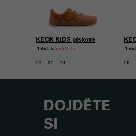
KECK KIDS pískové
KEC
1 990 Kč
1 99
990 Kč
29
32
34
29
DOJDĚTE
SI