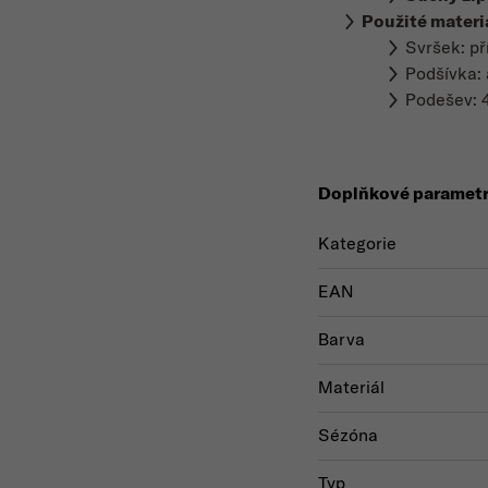
Použité materi
Svršek: př
Podšívka: 
Podešev: 
Doplňkové paramet
Kategorie
EAN
Barva
Materiál
Sézóna
Typ