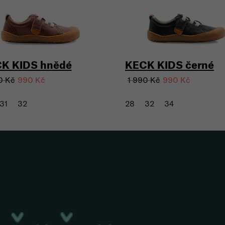
K KIDS hnědé
KECK KIDS černé
0 Kč
1 990 Kč
990 Kč
990 Kč
31
32
28
32
34