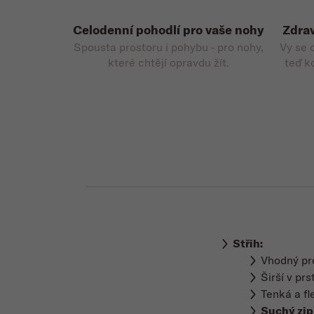
Celodenní pohodlí pro vaše nohy
Zdrav
Spousta prostoru i pohybu - pro nohy,
Vy se 
které chtějí opravdu žít.
teď k
Střih:
Vhodný p
Širší v pr
Tenká a fl
Suchý zi