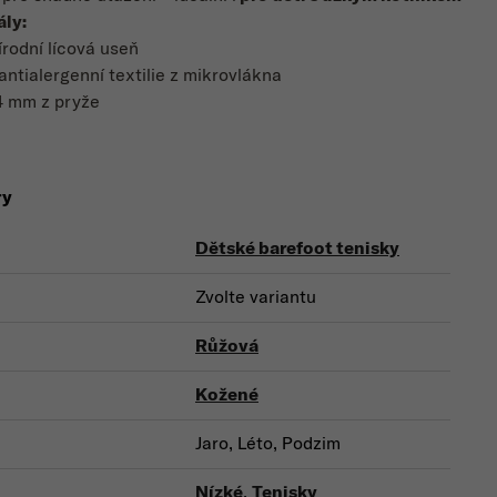
ály:
írodní lícová useň
antialergenní textilie z mikrovlákna
4 mm z pryže
ry
Dětské barefoot tenisky
Zvolte variantu
Růžová
Kožené
Jaro, Léto, Podzim
Nízké
,
Tenisky