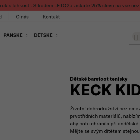
rok s lehkostí. S kódem LETO25 získáte 25% slevu na vše nez
d
O nás
Kontakt
PÁNSKÉ
DĚTSKÉ
Dětské barefoot tenisky
KECK KID
Životní dobrodružství bez omez
prvotřídních materiálů, nabízí
aby botu chránila při andělské 
Mějte se svým dítětem stejnou 