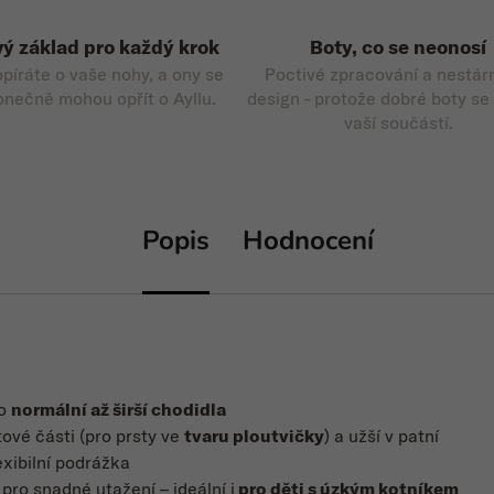
ý základ pro každý krok
Boty, co se neonosí
opíráte o vaše nohy, a ony se
Poctivé zpracování a nestár
onečně mohou opřít o Ayllu.
design - protože dobré boty se
vaší součástí.
Popis
Hodnocení
ro
normální až širší chodidla
stové části (pro prsty ve
tvaru ploutvičky
) a užší v patní
exibilní podrážka
p
pro snadné utažení – ideální i
pro děti s úzkým kotníkem