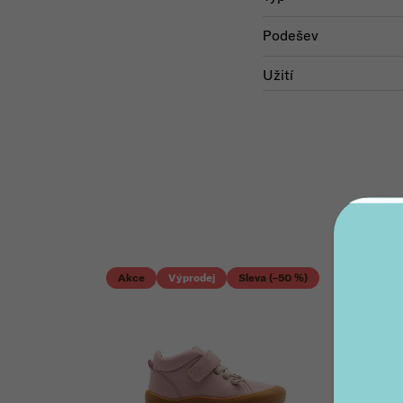
Podešev
Užití
Akce
Výprodej
Sleva (–50 %)