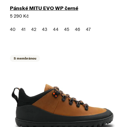
Pánské MITU EVO WP černé
5 290 Kč
40
41
42
43
44
45
46
47
S membránou