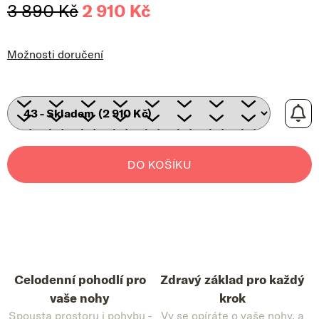
3 890 Kč
2 910 Kč
Měrná cena:
Možnosti doručení
DO KOŠÍKU
Celodenní pohodlí pro
Zdravý základ pro každý
vaše nohy
krok
Spousta prostoru i pohybu -
Vy se opíráte o vaše nohy, a