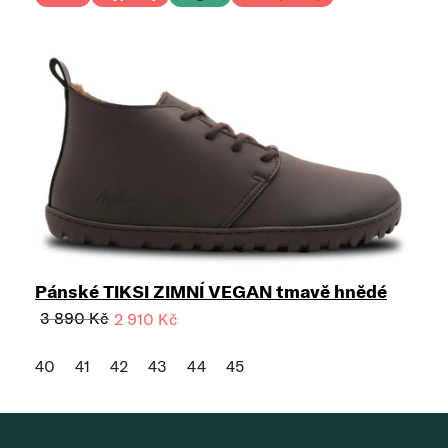
Pánské TIKSI ZIMNÍ VEGAN tmavě hnědé
3 890 Kč
2 910 Kč
40
41
42
43
44
45