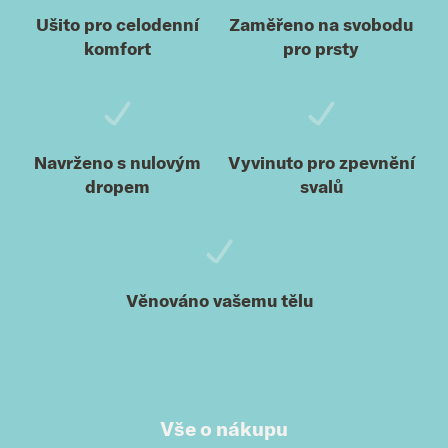
Ušito pro celodenní
Zaměřeno na svobodu
komfort
pro prsty
Navrženo s nulovým
Vyvinuto pro zpevnění
dropem
svalů
Věnováno vašemu tělu
Vše o nákupu