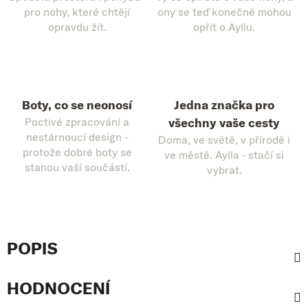
pro nohy, které chtějí
ony se teď konečně mohou
opravdu žít.
opřít o Ayllu.
Boty, co se neonosí
Jedna značka pro
Poctivé zpracování a
všechny vaše cesty
nestárnoucí design -
Doma, ve světě, v přírodě i
protože dobré boty se
ve městě. Aylla - stačí si
stanou vaší součástí.
vybrat.
POPIS
HODNOCENÍ