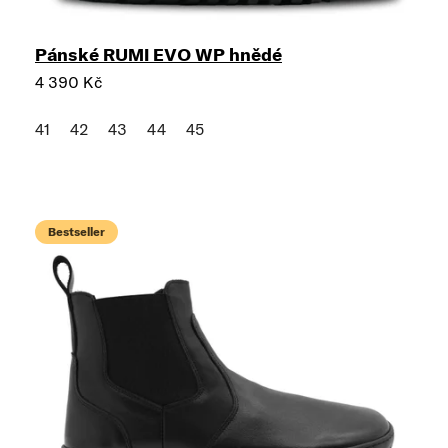
Pánské RUMI EVO WP hnědé
4 390 Kč
41
42
43
44
45
Bestseller