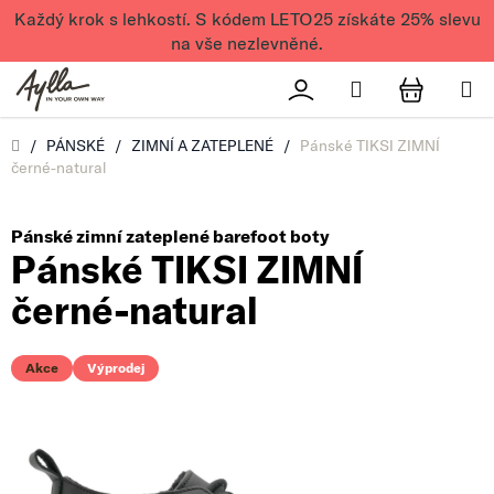
Přejít na obsah
Každý krok s lehkostí. S kódem LETO25 získáte 25% slevu
na vše nezlevněné.
Hledat
Přihlášení
NÁKUPN
Úvod
/
PÁNSKÉ
/
ZIMNÍ A ZATEPLENÉ
/
Pánské TIKSI ZIMNÍ
černé-natural
Pánské zimní zateplené barefoot boty
Pánské TIKSI ZIMNÍ
černé-natural
Akce
Výprodej