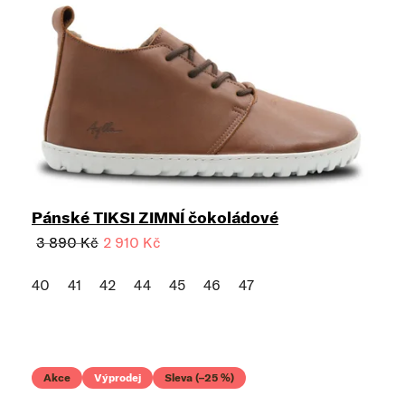
Pánské TIKSI ZIMNÍ čokoládové
3 890 Kč
2 910 Kč
40
41
42
44
45
46
47
Akce
Výprodej
Sleva (–25 %)