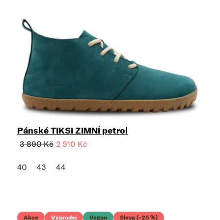
Pánské TIKSI ZIMNÍ petrol
3 890 Kč
2 910 Kč
40
43
44
Akce
Výprodej
Vegan
Sleva (–25 %)