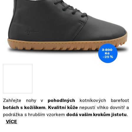
3 890
Kč
–25 %
Zahřejte nohy v
pohodlných
kotníkových barefoot
botách s kožíškem
.
Kvalitní kůže
nepustí vlhko dovnitř a
podrážka s hrubším vzorkem
dodá vašim krokům jistotu
.
VÍCE