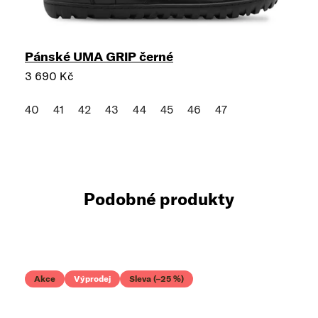
Pánské UMA GRIP černé
3 690 Kč
40
41
42
43
44
45
46
47
Podobné produkty
Akce
Výprodej
Sleva (–25 %)