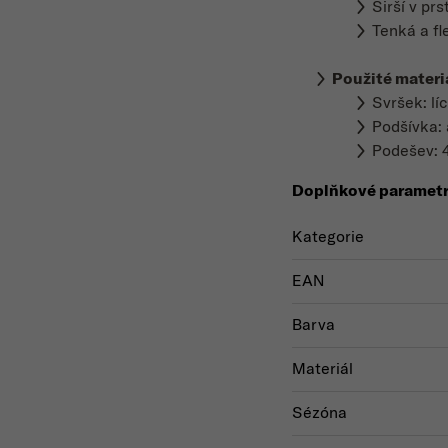
Širší v prs
Tenká a fl
Použité materi
Svršek: lí
Podšívka: 
Podešev: 
Doplňkové paramet
Kategorie
EAN
Barva
Materiál
Sézóna