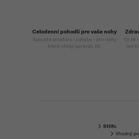
Celodenní pohodlí pro vaše nohy
Zdrav
Spousta prostoru i pohybu - pro nohy,
Vy se 
které chtějí opravdu žít.
teď k
Střih:
Vhodný p