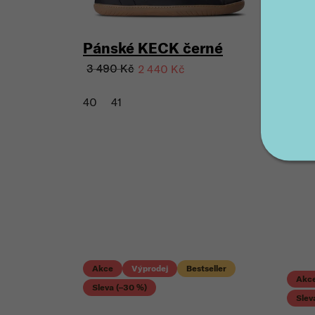
Pánské KECK černé
3 490 Kč
2 440 Kč
40
41
Akce
Výprodej
Bestseller
Akc
Sleva (–30 %)
Slev