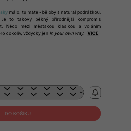
isky
málo, tu máte - běloby s natural podrážkou.
 Je to takový pěkný přírodnější kompromis
bot. Něco mezi městskou klasikou a voláním
pro cokoliv, vždycky jen
In your own way
.
VÍCE
rná cena:
DO KOŠÍKU