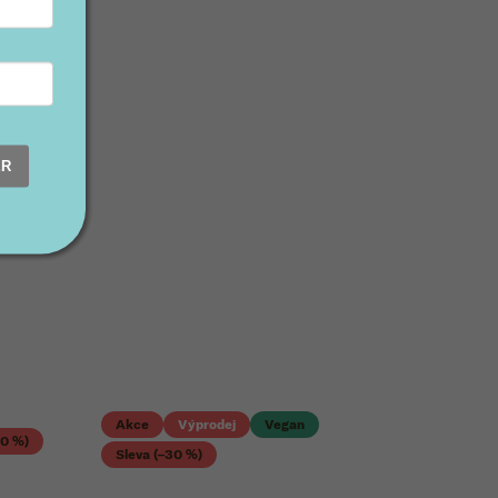
ER
Akce
Výprodej
Vegan
30 %)
Sleva (–30 %)