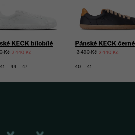
ské KECK bílobílé
Pánské KECK černé
0 Kč
3 490 Kč
2 440 Kč
2 440 Kč
41
44
47
40
41