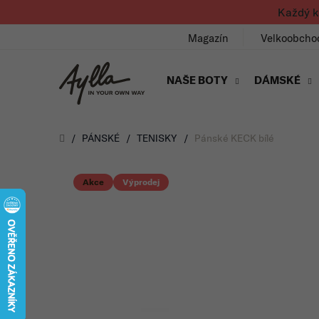
Přejít na obsah
Každý k
Magazín
Velkoobcho
NAŠE BOTY
DÁMSKÉ
Úvod
/
PÁNSKÉ
/
TENISKY
/
Pánské KECK bílé
Akce
Výprodej