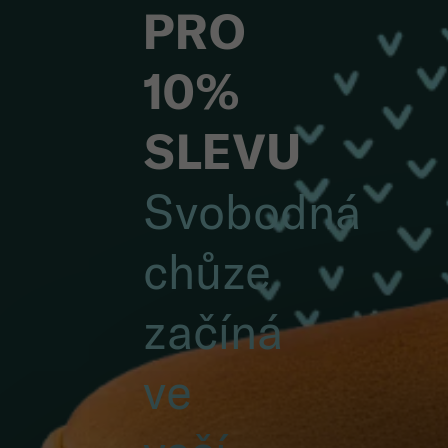
PRO
10%
SLEVU
Svobodná
chůze
začíná
ve