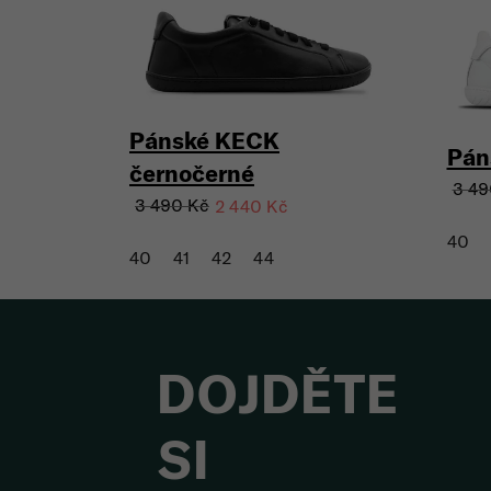
Pánské KECK
Pán
černočerné
3 49
3 490 Kč
2 440 Kč
40
40
41
42
44
DOJDĚTE
SI