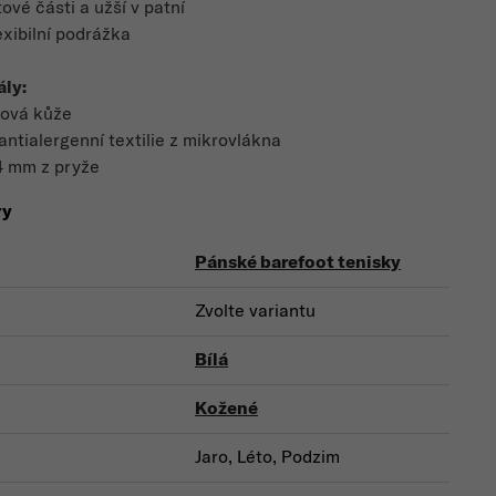
tové části a užší v patní
exibilní podrážka
ály:
cová kůže
antialergenní textilie z mikrovlákna
4 mm z pryže
ry
Pánské barefoot tenisky
Zvolte variantu
Bílá
Kožené
Jaro, Léto, Podzim