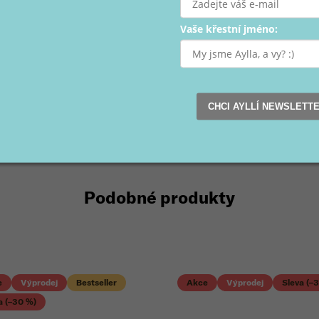
Vaše křestní jméno:
CHCI AYLLÍ NEWSLETT
Podobné produkty
e
Výprodej
Bestseller
Akce
Výprodej
Sleva (–
a (–30 %)