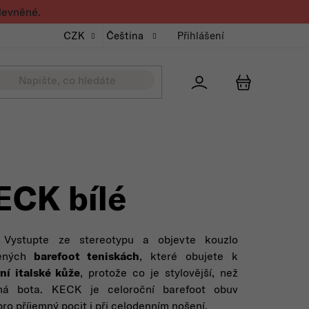
levněné.
CZK
Čeština
Přihlášení
Přihlášení
NÁKUPNÍ K
ECK bílé
 Vystupte ze stereotypu a objevte kouzlo
ených
barefoot teniskách
, které obujete k
tní italské kůže
, protože co je stylovější, než
ná bota. KECK je celoroční barefoot obuv
 pro příjemný pocit i při celodenním nošení.