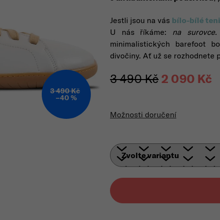
Jestli jsou na vás
bílo-bílé ten
U nás říkáme:
na surovce
.
minimalistických barefoot 
divočiny. Ať už se rozhodnete 
3 490 Kč
2 090 Kč
3 490 Kč
Mě
–40 %
Možnosti doručení