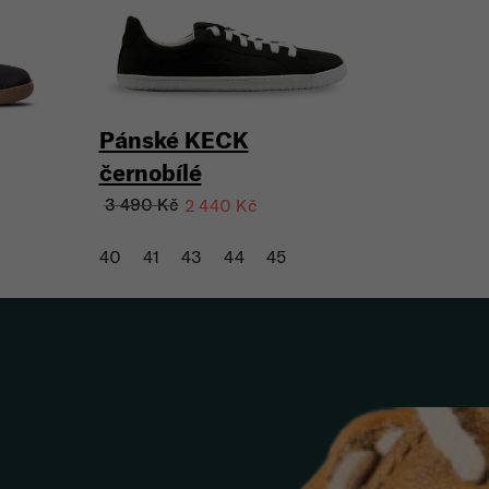
Pánské KECK
černobílé
3 490 Kč
2 440 Kč
40
41
43
44
45