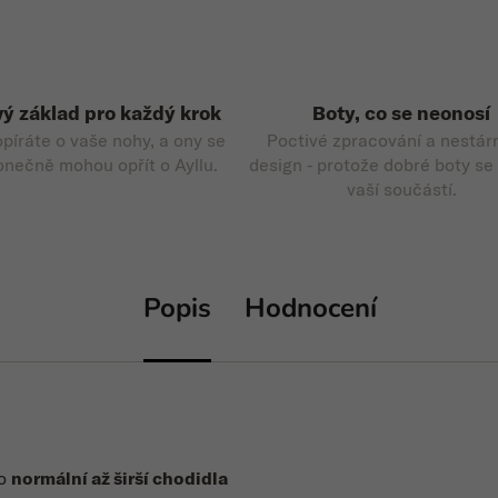
ý základ pro každý krok
Boty, co se neonosí
opíráte o vaše nohy, a ony se
Poctivé zpracování a nestár
onečně mohou opřít o Ayllu.
design - protože dobré boty se
vaší součástí.
Popis
Hodnocení
ro
normální až širší chodidla