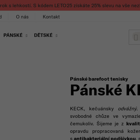
rok s lehkostí. S kódem LETO25 získáte 25% slevu na vše nez
d
O nás
Kontakt
PÁNSKÉ
DĚTSKÉ
Pánské barefoot tenisky
Pánské K
KECK, kečuánsky
odvážný
.
svobodné chůze ve vymazl
čemukoliv. Šijeme je z
kvali
opravdu propracovaná kože
s
antibakteriální podšívkou
,