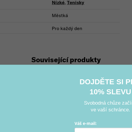
Nízké
,
Tenisky
Městká
Pro každý den
Související produkty
DOJDĚTE SI 
10% SLEVU
Svobodná chůze začí
ve vaší schránce.
Váš e-mail: