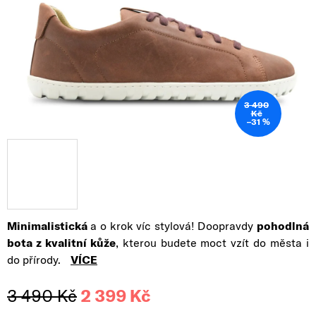
3 490
Kč
–31 %
Minimalistická
a o krok víc stylová! Doopravdy
pohodlná
bota z kvalitní kůže
, kterou budete moct vzít do města i
do přírody.
VÍCE
3 490 Kč
2 399 Kč
Měrná cena: