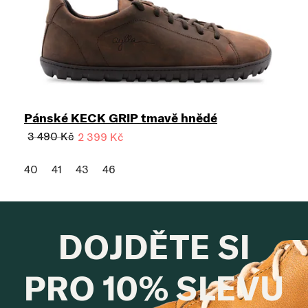
Pánské KECK GRIP tmavě hnědé
3 490 Kč
2 399 Kč
40
41
43
46
DOJDĚTE SI
PRO 10% SLEVU