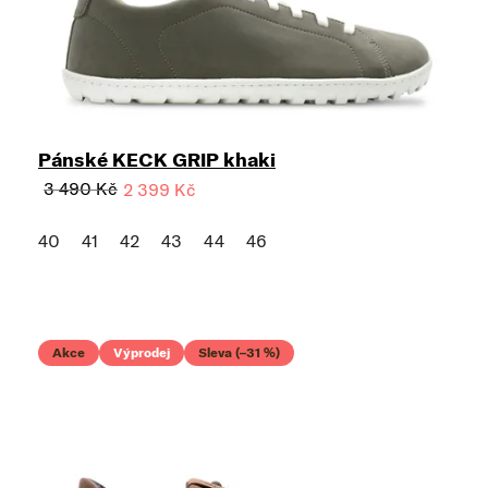
Pánské KECK GRIP khaki
3 490 Kč
2 399 Kč
40
41
42
43
44
46
Akce
Výprodej
Sleva (–31 %)