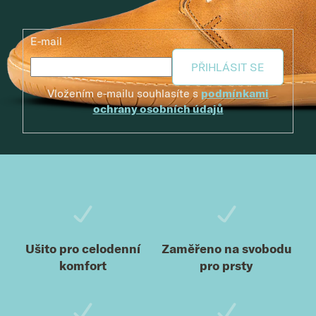
E-mail
PŘIHLÁSIT SE
Vložením e-mailu souhlasíte s
podmínkami
ochrany osobních údajů
Zápatí
Ušito pro celodenní
Zaměřeno na svobodu
komfort
pro prsty