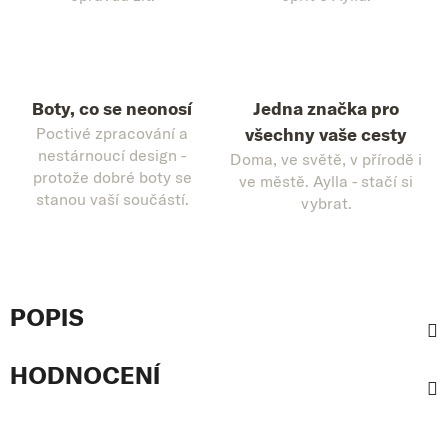
Boty, co se neonosí
Jedna značka pro
Poctivé zpracování a
všechny vaše cesty
nestárnoucí design -
Doma, ve světě, v přírodě i
protože dobré boty se
ve městě. Aylla - stačí si
stanou vaší součástí.
vybrat.
POPIS
HODNOCENÍ