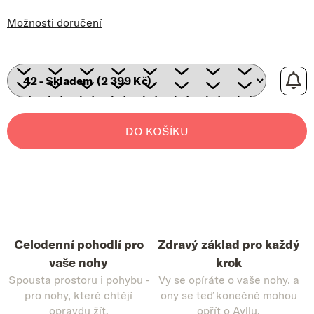
Možnosti doručení
DO KOŠÍKU
Celodenní pohodlí pro
Zdravý základ pro každý
vaše nohy
krok
Spousta prostoru i pohybu -
Vy se opíráte o vaše nohy, a
pro nohy, které chtějí
ony se teď konečně mohou
opravdu žít.
opřít o Ayllu.